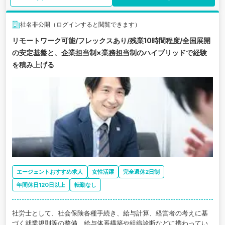
社名非公開（ログインすると閲覧できます）
リモートワーク可能/フレックスあり/残業10時間程度/全国展開
の安定基盤と、企業担当制×業務担当制のハイブリッドで経験
を積み上げる
エージェントおすすめ求人
女性活躍
完全週休2日制
年間休日120日以上
転勤なし
社労士として、社会保険各種手続き、給与計算、経営者の考えに基
づく就業規則等の整備、給与体系構築や組織診断などに携わってい