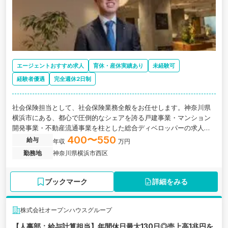
エージェントおすすめ求人
育休・産休実績あり
未経験可
経験者優遇
完全週休2日制
社会保険担当として、社会保険業務全般をお任せします。神奈川県
横浜市にある、都心で圧倒的なシェアを誇る戸建事業・マンション
開発事業・不動産流通事業を柱とした総合ディベロッパーの求人で
す。
400〜550
給与
年収
万円
勤務地
神奈川県横浜市西区
ブックマーク
詳細をみる
株式会社オープンハウスグループ
【人事部：給与計算担当】年間休日最大130日◎売上高1兆円を