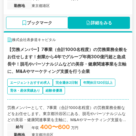
勤務地
東京都港区
ブックマーク
詳細をみる
株式会社表参道キャピタル
【労務メンバー】7事業（合計1000名程度）の労務業務全般を
お任せします！創業から4年でグループ年商300億円超と急成
長中！脱毛やパーソナルジムなどの美容・健康関連事業を主軸
に、M&Aやマーケティング支援を行う企業
エージェントおすすめ求人
完全週休2日制
年間休日120日以上
育休・産休実績あり
経験者優遇
労務メンバーとして、7事業（合計1000名程度）の労務業務全般な
どをお任せします。東京都渋谷区にある、脱毛やパーソナルジムな
どの美容・健康関連事業を主軸に、M&Aやマーケティング支援を行
う企業の求人です。
400〜600
給与
年収
万円
勤務地
東京都渋谷区