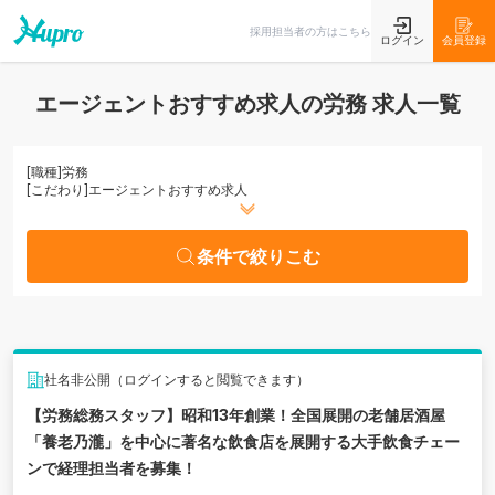
条件で絞りこむ
採用担当者の方はこちら
ログイン
会員登録
エージェントおすすめ求人の労務 求人一覧
[職種]
労務
[こだわり]
エージェントおすすめ求人
条件で絞りこむ
社名非公開（ログインすると閲覧できます）
【労務総務スタッフ】昭和13年創業！全国展開の老舗居酒屋
「養老乃瀧」を中心に著名な飲食店を展開する大手飲食チェー
ンで経理担当者を募集！