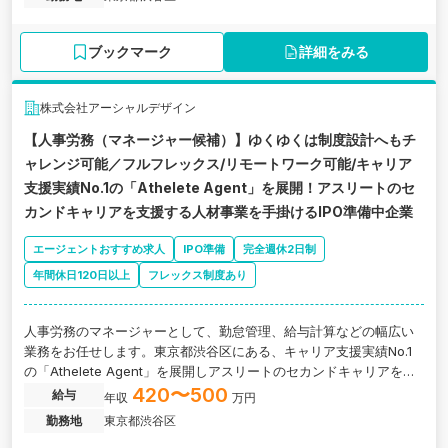
ブックマーク
詳細をみる
株式会社アーシャルデザイン
【人事労務（マネージャー候補）】ゆくゆくは制度設計へもチ
ャレンジ可能／フルフレックス/リモートワーク可能/キャリア
支援実績No.1の「Athelete Agent」を展開！アスリートのセ
カンドキャリアを支援する人材事業を手掛けるIPO準備中企業
エージェントおすすめ求人
IPO準備
完全週休2日制
年間休日120日以上
フレックス制度あり
人事労務のマネージャーとして、勤怠管理、給与計算などの幅広い
業務をお任せします。東京都渋谷区にある、キャリア支援実績No.1
の「Athelete Agent」を展開しアスリートのセカンドキャリアを支
援するIPO準備中企業の求人です。
420〜500
給与
年収
万円
勤務地
東京都渋谷区