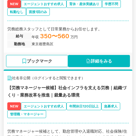
NEW
エージェントおすすめ求人
育休・産休実績あり
学歴不問
転勤なし
面接1回のみ
労務総務スタッフとして日常業務からお任せします。
350〜560
給与
年収
万円
勤務地
東京都豊島区
ブックマーク
詳細をみる
社名非公開（ログインすると閲覧できます）
【労務マネージャー候補】社会インフラを支える労務｜組織づ
くり・業務改革を推進｜裁量ある環境
NEW
エージェントおすすめ求人
年間休日120日以上
急募求人
管理職・マネージャー
労務マネージャー候補として、勤怠管理や入退職対応、社会保険/住