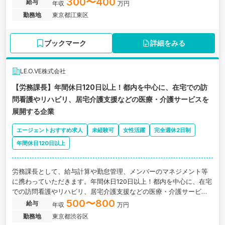
ただきます。東京都江東区にある、フルーツタルト専門店の製造・
300〜400
給与
年収
万円
販売と全国展開を行う企業の求人です。
勤務地
東京都江東区
ブックマーク
詳細をみる
LE.O.VE株式会社
【労務課長】年間休日120日以上！都内を中心に、在宅での訪
問看護やリハビリ、居宅介護支援などの医療・介護サービスを
展開する企業
エージェントおすすめ求人
未経験可
女性活躍
完全週休2日制
年間休日120日以上
労務課長として、給与計算や勤怠管理、メンバーのマネジメント等
に携わっていただきます。年間休日120日以上！都内を中心に、在宅
での訪問看護やリハビリ、居宅介護支援などの医療・介護サービス
を展開する企業の求人です。
500〜800
給与
年収
万円
勤務地
東京都渋谷区