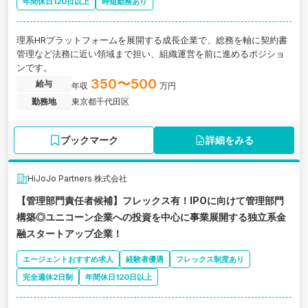
年間休日120日以上
時短勤務あり
理系HRプラットフォームを展開する成長企業で、総務を軸に契約書
管理など法務に近い領域まで担い、組織運営を前に進めるポジショ
ンです。
350〜500
給与
年収
万円
勤務地
東京都千代田区
ブックマーク
詳細をみる
HiJoJo Partners 株式会社
【管理部門責任者候補】フレックス有！IPOに向けて管理部門
構築◎ユニコーン企業への投資を中心に事業展開する独立系金
融スタートアップ企業！
エージェントおすすめ求人
経験者優遇
フレックス制度あり
完全週休2日制
年間休日120日以上