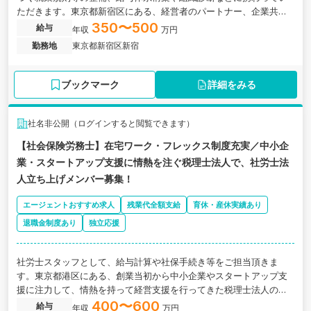
ただきます。東京都新宿区にある、経営者のパートナー、企業共に
経営課題に取り組む社労士法人の求人です。
350〜500
給与
年収
万円
勤務地
東京都新宿区新宿
ブックマーク
詳細をみる
社名非公開（ログインすると閲覧できます）
【社会保険労務士】在宅ワーク・フレックス制度充実／中小企
業・スタートアップ支援に情熱を注ぐ税理士法人で、社労士法
人立ち上げメンバー募集！
エージェントおすすめ求人
残業代全額支給
育休・産休実績あり
退職金制度あり
独立応援
社労士スタッフとして、給与計算や社保手続き等をご担当頂きま
す。東京都港区にある、創業当初から中小企業やスタートアップ支
援に注力して、情熱を持って経営支援を行ってきた税理士法人の求
人です。
400〜600
給与
年収
万円