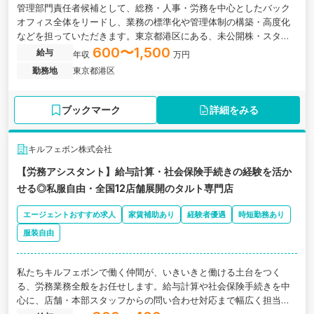
管理部門責任者候補として、総務・人事・労務を中心としたバック
オフィス全体をリードし、業務の標準化や管理体制の構築・高度化
などを担っていただきます。東京都港区にある、未公開株・スター
トアップ投資に強い金融スタートアップ企業の求人です。
600〜1,500
給与
年収
万円
勤務地
東京都港区
ブックマーク
詳細をみる
キルフェボン株式会社
【労務アシスタント】給与計算・社会保険手続きの経験を活か
せる◎私服自由・全国12店舗展開のタルト専門店
エージェントおすすめ求人
家賃補助あり
経験者優遇
時短勤務あり
服装自由
私たちキルフェボンで働く仲間が、いきいきと働ける土台をつく
る、労務業務全般をお任せします。給与計算や社会保険手続きを中
心に、店舗・本部スタッフからの問い合わせ対応まで幅広く担当い