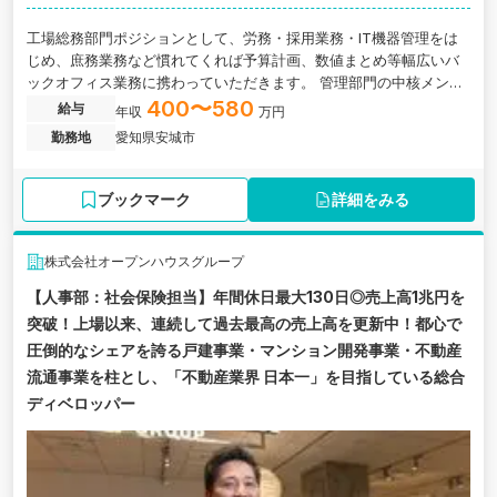
工場総務部門ポジションとして、労務・採用業務・IT機器管理をは
じめ、庶務業務など慣れてくれば予算計画、数値まとめ等幅広いバ
ックオフィス業務に携わっていただきます。 管理部門の中核メンバ
ーとして、会社全体を支える役割を担っていただくことを期待して
400〜580
給与
年収
万円
おります。 当社は、大阪府大阪市に本社を構え、創業70年の歴史を
勤務地
愛知県安城市
持つTOWA TOHKENのグループ企業です。 樹脂・ゴム成形をはじ
め、ゴム・樹脂シートやスポンジのダイカッティング加工などを手
掛け、素材の特性を活かした最適な製品づくりを行っています。 大
ブックマーク
詳細をみる
量生産から多品種少量生産まで柔軟に対応できる技術力を強みに、
幅広い業界に製品を提供しており、長年にわたり安定した経営基盤
を築いています。
株式会社オープンハウスグループ
【人事部：社会保険担当】年間休日最大130日◎売上高1兆円を
突破！上場以来、連続して過去最高の売上高を更新中！都心で
圧倒的なシェアを誇る戸建事業・マンション開発事業・不動産
流通事業を柱とし、「不動産業界 日本一」を目指している総合
ディベロッパー