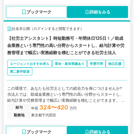
ブックマーク
詳細をみる
社名非公開（ログインすると閲覧できます）
【社労士アシスタント】時短勤務可・年間休日125日！／助成
金業務という専門性の高い分野からスタートし、給与計算や労
務管理まで幅広い実務経験を積むことができる社労士法人
エージェントおすすめ求人
育休・産休実績あり
学歴不問
独立応援
第二新卒歓迎
この環境で、あなたも社労士としての総合力を身につけませんか?
当法人では、助成金業務という専門性の高い分野からスタートし、
給与計算や労務管理まで幅広い実務経験を積むことができます。 事
業拡大フェーズだからこそ、様々な業務に挑戦でき、社労士として
324〜420
給与
年収
万円
の総合的なスキルを習得できる環境です。 将来独立を目指す方にと
勤務地
東京都千代田区
っても、理想的なキャリア形成の場となるでしょう。
ブックマーク
詳細をみる