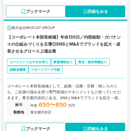
ブックマーク
詳細をみる
株式会社MUSCAT GROUP
【コーポレート本部長候補】年休130日／内部統制・ガバナン
スの仕組みづくりを主導◎SNSとM&Aでブランドを拡大・成
長させるグロース上場企業
エージェントおすすめ求人
家賃補助あり
育休・産休実績あり
経験者優遇
リモートワーク可能
コーポレート本部長候補として、総務・法務・労務・情シスのう
ち、ご自身の強みを持つ専門領域のマネジメントなど担っていただ
きます。東京都渋谷区にある、SNSとM&Aでブランドを拡大・成長
させるグロース上場企業の求人です。
650〜850
給与
年収
万円
勤務地
東京都渋谷区
ブックマーク
詳細をみる