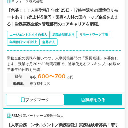
MIフォース株式会社
【急募！！！人事労務】年休125日・17時半退社の環境◎リモ
ートあり！/売上145億円・医療×人材の国内トップ企業を支え
る｜労務実務全般×管理部門のコアキャリアを網羅。
エージェントおすすめ求人
退職金制度あり
リモートワーク可能
年間休日120日以上
急募求人
労務全般の実務を担いつつ、人事労務部門の「課長候補」を募集し
ます。残業は月20〜30時間程度で、通年使えるフレキシブル休暇や
年末年始休暇も完備。
600〜700
給与
年収
万円
勤務地
東京都中央区
ブックマーク
詳細をみる
RSM汐留パートナーズ税理士法人
【人事労務コンサルタント／業務委託】実務経験者募集！若手