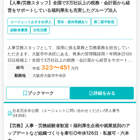
【人事/労務スタッフ】全国で3万社以上の税務・会計面から経
営をサポートしている福利厚生も充実したグループ法人
エージェントおすすめ求人
育休・産休実績あり
第二新卒歓迎
経験者優遇
女性活躍
人事労務スタッフとして、採用に係る業務と労務業務を担当してい
ただきます。大阪市中央区にある、将来の管理職採用！年間休日120
日以候補上！全国で3万社以上の税務・会計面から経営をサポートし
ている福利厚生も充実したグループ法人
323〜451
給与
年収
万円
勤務地
大阪府大阪市中央区
ブックマーク
詳細をみる
社名完全非公開 （エージェントに問い合わせください/求人番号
34358）
【労務】人事・労務経験者歓迎！福利厚生企画や就業規則のア
ップデートなど組織づくりを牽引◎年休126日・私服可・六本