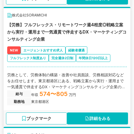
株式会社SORAMICHI
【労務】フルフレックス・リモートワーク週4程度◎戦略立案
から実行・運用まで一気通貫で伴走するDX・マーケティングコ
ンサルティング企業
NEW
エージェントおすすめ求人
経験者優遇
フルフレックス制度あり
完全週休2日制
年間休日120日以上
労務として、労務体制の構築・改善や社員面談、労務相談対応など
をお任せします。東京都港区にある、戦略立案から実行・運用まで
一気通貫で伴走するDX・マーケティングコンサルティング企業の求
人です。
574〜805
給与
年収
万円
勤務地
東京都港区
ブックマーク
詳細をみる