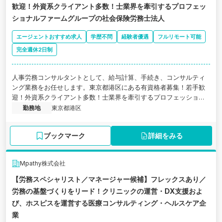
歓迎！外資系クライアント多数！士業界を牽引するプロフェッ
ショナルファームグループの社会保険労務士法人
エージェントおすすめ求人
学歴不問
経験者優遇
フルリモート可能
完全週休2日制
人事労務コンサルタントとして、給与計算、手続き、コンサルティ
ング業務をお任せします。東京都港区にある有資格者募集！若手歓
迎！外資系クライアント多数！士業界を牽引するプロフェッショナ
ルファームグループの社会保険労務士法人の求人です。
勤務地
東京都港区
ブックマーク
詳細をみる
Mpathy株式会社
【労務スペシャリスト／マネージャー候補】フレックスあり／
労務の基盤づくりをリード！クリニックの運営・DX支援およ
び、ホスピスを運営する医療コンサルティング・ヘルスケア企
業