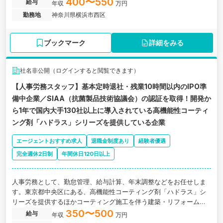
す。
400〜550
給与
年収
万円
勤務地
神奈川県横浜市西区
ブックマーク
詳細をみる
社名非公開（ログインすると閲覧できます）
【人事労務スタッフ】基本定時退社・残業10時間以内のIPO準
備中企業／SIAA（抗菌製品技術協議会）の認証を取得！開発か
ら1年で国内大手130社以上に導入されている高機能性コーティ
ング剤「ハドラス」シリーズを提供している企業
エージェントおすすめ求人
退職金制度あり
経験者優遇
完全週休2日制
年間休日120日以上
人事労務として、勤怠管理、給与計算、年末調整などをお任せしま
す。東京都中央区にある、高機能性コーティング剤「ハドラス」シ
リーズを提供するほかコーティング施工を伴う建築・リフォーム業
も行っている企業の求人です。
350〜500
給与
年収
万円