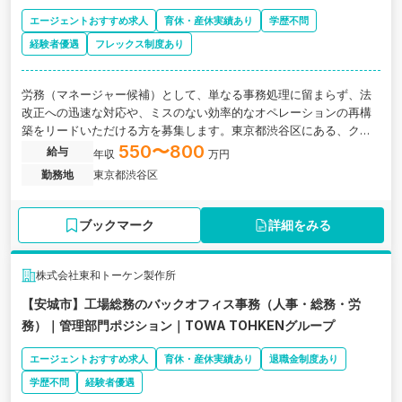
エージェントおすすめ求人
育休・産休実績あり
学歴不問
経験者優遇
フレックス制度あり
労務（マネージャー候補）として、単なる事務処理に留まらず、法
改正への迅速な対応や、ミスのない効率的なオペレーションの再構
築をリードいただける方を募集します。東京都渋谷区にある、クリ
ニックの運営・DX支援および、ホスピスを運営する医療コンサルテ
550〜800
給与
年収
万円
ィング・ヘルスケア企業の求人です。
勤務地
東京都渋谷区
ブックマーク
詳細をみる
株式会社東和トーケン製作所
【安城市】工場総務のバックオフィス事務（人事・総務・労
務）｜管理部門ポジション｜TOWA TOHKENグループ
エージェントおすすめ求人
育休・産休実績あり
退職金制度あり
学歴不問
経験者優遇