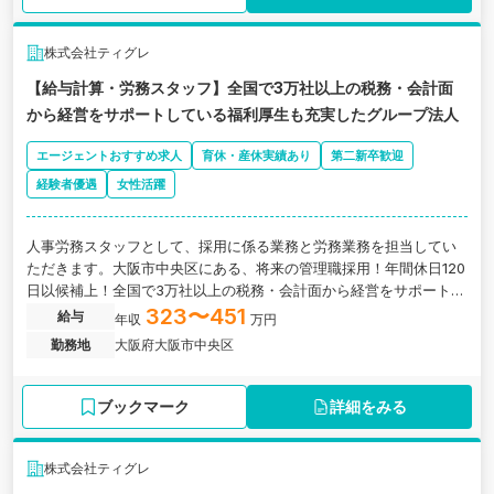
株式会社ティグレ
【給与計算・労務スタッフ】全国で3万社以上の税務・会計面
から経営をサポートしている福利厚生も充実したグループ法人
エージェントおすすめ求人
育休・産休実績あり
第二新卒歓迎
経験者優遇
女性活躍
人事労務スタッフとして、採用に係る業務と労務業務を担当してい
ただきます。大阪市中央区にある、将来の管理職採用！年間休日120
日以候補上！全国で3万社以上の税務・会計面から経営をサポートし
ている福利厚生も充実したグループ法人
323〜451
給与
年収
万円
勤務地
大阪府大阪市中央区
ブックマーク
詳細をみる
株式会社ティグレ