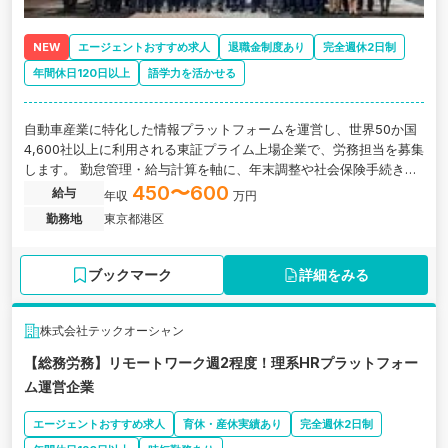
NEW
エージェントおすすめ求人
退職金制度あり
完全週休2日制
年間休日120日以上
語学力を活かせる
自動車産業に特化した情報プラットフォームを運営し、世界50か国
4,600社以上に利用される東証プライム上場企業で、労務担当を募集
します。 勤怠管理・給与計算を軸に、年末調整や社会保険手続き、
各種制度の企画・改定まで、人事労務業務を幅広く経験できる環境
450〜600
給与
年収
万円
です。 海外出向社員の給与計算や海外拠点との連携機会もあり、実
勤務地
東京都港区
務を通じて語学力や国際的な業務対応力も自然と身につきます。 少
数精鋭の組織だからこそ、勤怠管理から制度企画まで裁量を持って
任され、労務のプロフェッショナルとして着実にキャリアを積み上
ブックマーク
詳細をみる
げられるポジションです
株式会社テックオーシャン
【総務労務】リモートワーク週2程度！理系HRプラットフォー
ム運営企業
エージェントおすすめ求人
育休・産休実績あり
完全週休2日制