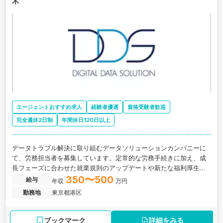
木
エージェントおすすめ求人
経験者優遇
資格受験者歓迎
完全週休2日制
年間休日120日以上
データトラブル解決に取り組むデータソリューションカンパニーに
て、労務担当者を募集しています。定常的な労務手続きに加え、成
長フェーズに合わせた就業規則のアップデートや新たな福利厚生制
度の企画立案など、より良い組織づくりに向けた仕組み化を推進す
350〜500
給与
年収
万円
るポジションです。実力主義の社風のもと、労務のプロとして早期
勤務地
東京都港区
キャリアアップが目指せます。
ブックマーク
詳細をみる