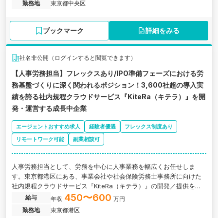
勤務地
東京都中央区
ブックマーク
詳細をみる
社名非公開（ログインすると閲覧できます）
【人事労務担当】フレックスあり/IPO準備フェーズにおける労
務基盤づくりに深く関われるポジション！3,600社超の導入実
績を誇る社内規程クラウドサービス『KiteRa（キテラ）』を開
発・運営する成長中企業
エージェントおすすめ求人
経験者優遇
フレックス制度あり
リモートワーク可能
副業相談可
人事労務担当として、労務を中心に人事業務を幅広くお任せしま
す。東京都港区にある、事業会社や社会保険労務士事務所に向けた
社内規程クラウドサービス『KiteRa（キテラ）』の開発／提供をし
ている企業の求人です。
450〜600
給与
年収
万円
勤務地
東京都港区