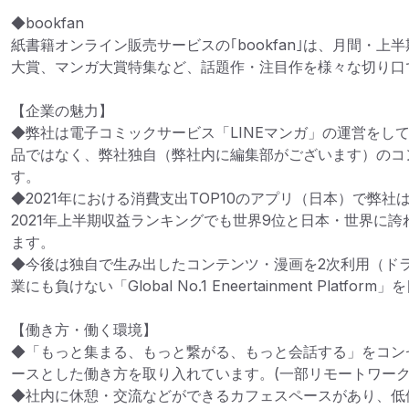
◆bookfan

紙書籍オンライン販売サービスの｢bookfan｣は、月間・
大賞、マンガ大賞特集など、話題作・注目作を様々な切り口で
【企業の魅力】

◆弊社は電子コミックサービス「LINEマンガ」の運営をし
品ではなく、弊社独自（弊社内に編集部がございます）のコ
す。

◆2021年における消費支出TOP10のアプリ（日本）で弊社
2021年上半期収益ランキングでも世界9位と日本・世界に
ます。

◆今後は独自で生み出したコンテンツ・漫画を2次利用（ド
業にも負けない「Global No.1 Eneertainment Platfo
【働き方・働く環境】

◆「もっと集まる、もっと繋がる、もっと会話する」をコン
ースとした働き方を取り入れています。(一部リモートワーク勤
◆社内に休憩・交流などができるカフェスペースがあり、低