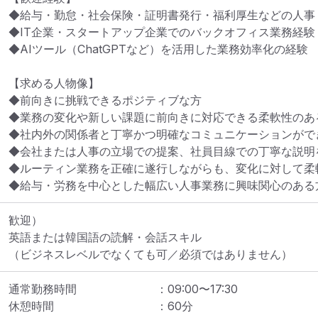
◆給与・勤怠・社会保険・証明書発行・福利厚生などの人事・
◆IT企業・スタートアップ企業でのバックオフィス業務経験

◆AIツール（ChatGPTなど）を活用した業務効率化の経験

【求める人物像】

◆前向きに挑戦できるポジティブな方

◆業務の変化や新しい課題に前向きに対応できる柔軟性のある
◆社内外の関係者と丁寧かつ明確なコミュニケーションができ
◆会社または人事の立場での提案、社員目線での丁寧な説明を
◆ルーティン業務を正確に遂行しながらも、変化に対して柔軟
◆給与・労務を中心とした幅広い人事業務に興味関心のある
歓迎）

英語または韓国語の読解・会話スキル

（ビジネスレベルでなくても可／必須ではありません）
通常勤務時間
：
09:00
〜
17:30
休憩時間
：
60
分