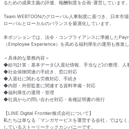
るための成果主義の評価、報酬制度を企画･運営しています。
Team WEBTOONのグローバル人事制度に基づき、日本
ローバルとローカルのバランスを最適化しています。

本ポジションでは、法令・コンプライアンスに準拠したPayr
（Employee Experience）を高める福利厚生の運用も推進
＜具体的な業務内容＞

◆給与計算：基本データ(入退社情報、手当など)の整理、人
◆社会保険関連の手続き、窓口対応

◆入退社に関わる労務対応、手続き

◆内部・外部監査に関連する資料準備・対応

◆福利厚生の運用・管理

◆社員からの問い合わせ対応・各種証明書の発行﻿

【LINE Digital Frontier株式会社について】

私たちは単なる「マンガサービスを運営する会社」ではなく
しているストーリーテックカンパニーです。
