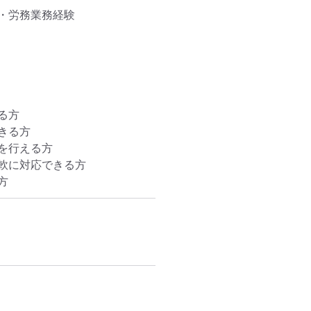
労務業務経験

方

る方

行える方

に対応できる方

方