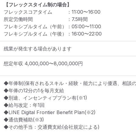
【フレックスタイム制の場合】
フレックスコアタイム
：
11:00
〜
16:00
所定労働時間
：
7.5
時間
フレキシブルタイム（午前）
：
05:00
〜
11:00
フレキシブルタイム（午後）
：
16:00
〜
22:00
残業が発生する場合があります
想定年収
4,000,000
〜
8,000,000
円
◆年俸制(保有されるスキル・経験・能力により優遇、相談の上
◆年俸の12分の1を毎月支給

◆別途、インセンティブプラン有(※1)

◆給与改定：年1回

◆LINE Digital Frontier Benefit Plan(※2)

◆通信費補助(※3)

◆その他手当：交通費支給(会社規定による)
