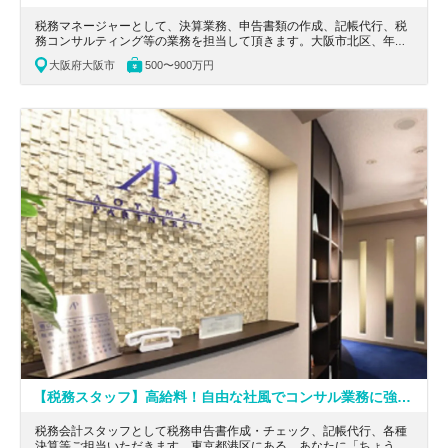
税務マネージャーとして、決算業務、申告書類の作成、記帳代行、税
務コンサルティング等の業務を担当して頂きます。大阪市北区、年間
休日126日！リモートワーク可能！企業の参謀として選ばれ、愛され
大阪府大阪市
500〜900万円
るパートナーを目指している税理士法人の求人です。
【税務スタッフ】高給料！自由な社風でコンサル業務に強く、相続やIPO、MAなど幅広く経験できる税理士事務所
税務会計スタッフとして税務申告書作成・チェック、記帳代行、各種
決算等ご担当いただきます。東京都港区にある、あなたに「ちょうど