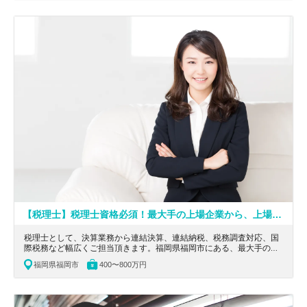
【税理士】税理士資格必須！最大手の上場企業から、上場を目指す成長企業まで幅広く担当出来るコンサルティング会社
税理士として、決算業務から連結決算、連結納税、税務調査対応、国
際税務など幅広くご担当頂きます。福岡県福岡市にある、最大手の上
場企業から、上場を目指す成長企業まで幅広く担当出来るコンサルテ
福岡県福岡市
400〜800万円
ィング会社の求人です。