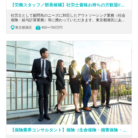
【労務スタッフ／部長候補】社労士資格お持ちの方歓迎//高待遇！/従業員数名から500名の会社まで幅広く経験ができる税理士法人
社労士として顧問先のニーズに対応したアウトソーシング業務（社会
保険・給与計算業務）等に携わっていただきます。東京都港区にある
社労士資格お持ちの方歓迎/マネジメント候補/従業員数名から500 名
東京都港区
450〜700万円
の会社まで幅広く経験できる税理士法人の求人です。
【保険業界コンサルタント】保険（生命保険・損害保険・共済）経験ある方優遇/USCPAが活かせる！/コンサル業務経験が積める大手コンサルティングファーム