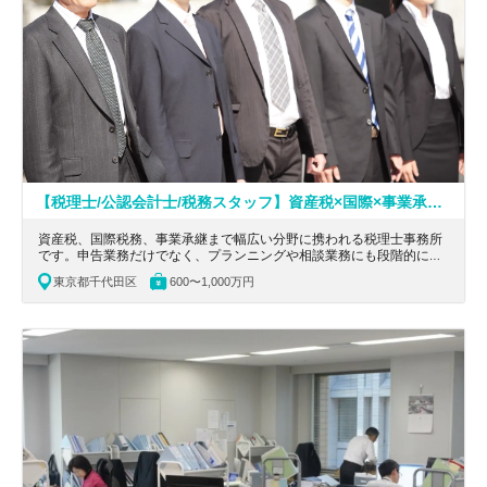
【税理士/公認会計士/税務スタッフ】資産税×国際×事業承継──専門性を立体的に積み上げられる事務所／育成体制充実・リモート週2可・税理士／会計士と高度案件に挑める税理士事務所
資産税、国際税務、事業承継まで幅広い分野に携われる税理士事務所
です。申告業務だけでなく、プランニングや相談業務にも段階的に関
わることができ、経験の広がりを実感しやすい環境です。未経験分野
東京都千代田区
600〜1,000万円
があっても学べる体制が整っており、有資格者も多く在籍しているた
め相談しやすい点も魅力です。リモートは週2日まで利用できます。