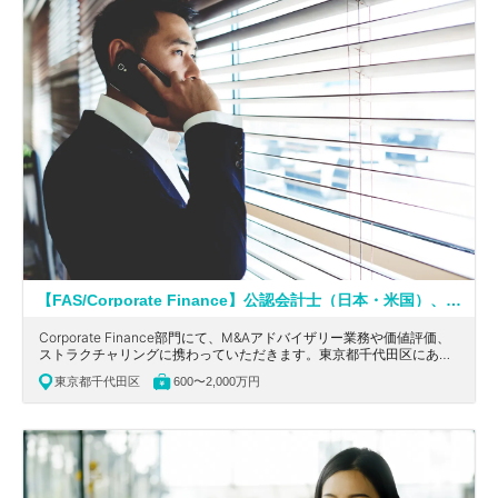
【FAS/Corporate Finance】公認会計士（日本・米国）、税理士歓迎！英語を活かせる！ワンストップでソリューションを提供している大手会計系コンサルティングファーム
Corporate Finance部門にて、M&Aアドバイザリー業務や価値評価、
ストラクチャリングに携わっていただきます。東京都千代田区にあ
る、ワンストップで統合的にソリューションを提供している大手会計
東京都千代田区
600〜2,000万円
系コンサルティングファームの求人です。