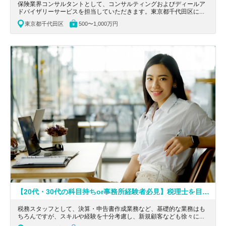
保険業界コンサルタントとして、コンサルティングおよびディールア
ドバイザリーサービスを担当していただきます。東京都千代田区にあ
る、保険（生命保険・損害保険・共済）経験ある方優遇/コンサル業務
東京都千代田区
500〜1,000万円
経験が積める大手コンサルティングファームの求人です。
【20代・30代の科目持ちor事務所経験者必見】税理士を目指している方歓迎、実務経験を積んで活躍できる会計事務所
税務スタッフとして、決算・申告書作成業務など、基礎的な業務はも
ちろんですが、スキルや経験を十分考慮し、新規顧客なども徐々に担
当頂きます。横浜市西区にある、税理士を目指している方歓迎、実務