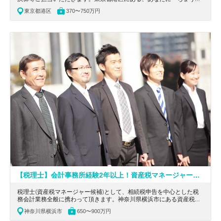
いい」そんな税理士法人で理想のキャリアアップを！小規模事務所と
東京都港区
370〜750万円
大手法人の長所を兼ね備えた環境の税理士法人の求人です。
【税理士】会計事務所経験2年以上！資産税マネージャー候補募集、研修制度充実で確かな実力が身につく税理士法人
税理士(資産税マネージャー候補)として、相続税申告を中心とした税
務会計業務全般に携わって頂きます。神奈川県横浜市にある資産税マ
ネージャー候補募集、研修制度充実で確かな実力が身につく税理士法
神奈川県横浜市
650〜900万円
人の求人です。