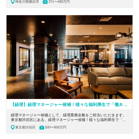
神奈川県横浜市
371〜490万円
経験を積んでと活躍できる会計事務所の求人です。
【経理】経理マネージャー候補！様々な福利厚生で「働きやすさ」と「働き甲斐」をサポート！モバイルペイメントプラットフォームを中心に事業展開する企業
経理マネージャー候補として、経理業務全般をご担当いただきます。
東京都渋谷区にある、経理マネージャー候補！様々な福利厚生で「働
きやすさ」と「働き甲斐」をサポート！モバイルペイメントプラット
東京都渋谷区
500〜800万円
フォームを中心に事業展開する企業の求人です。