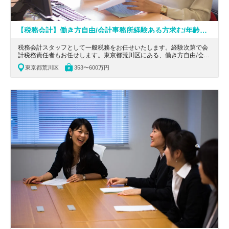
【税務会計】働き方自由/会計事務所経験ある方求む/年齢不問/起業から承継相続まで、中小企業経営者の支援をする税理士法人
税務会計スタッフとして一般税務をお任せいたします。経験次第で会
計税務責任者もお任せします。東京都荒川区にある、働き方自由/会計
事務所経験ある方求む/年齢不問/起業から承継相続まで、中小企業経
東京都荒川区
353〜600万円
営者の支援をする税理士法人の求人です。