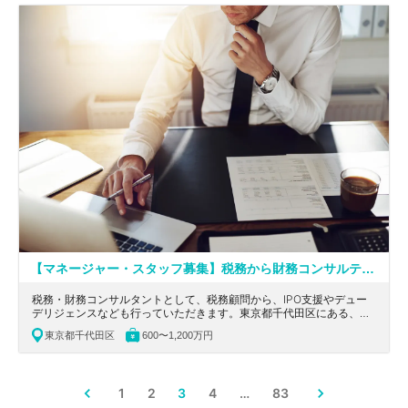
【マネージャー・スタッフ募集】税務から財務コンサルティングまで幅広いキャリアアップが可能／リモート勤務可能でフレキシブルに働ける税理士法人
税務・財務コンサルタントとして、税務顧問から、IPO支援やデュー
デリジェンスなども行っていただきます。東京都千代田区にある、実
務経験者募集！リモート勤務可能でフレキシブルに働ける税理士法人
東京都千代田区
600〜1,200万円
の求人です。
1
2
3
4
…
83