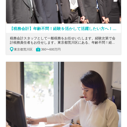
【税務会計】年齢不問！経験を活かして活躍したい方へ！『毎日元気で楽しく心地よく成長をサポートする』税理士法人
税務会計スタッフとして一般税務をお任せいたします。経験次第で会
計税務責任者もお任せします。東京都荒川区にある、年齢不問！経験
を活かして活躍したい方へ！『毎日元気で楽しく心地よく成長をサポ
東京都荒川区
360〜600万円
ートする』税理士法人の求人です。