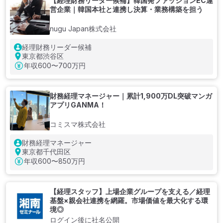
【経理財務リーダー候補】韓国発ファッションEC運
営企業｜韓国本社と連携し決算・業務構築を担う
nugu Japan株式会社
経理財務リーダー候補
東京都渋谷区
年収
600〜700万円
財務経理マネージャー｜累計1,900万DL突破マンガ
アプリGANMA！
コミスマ株式会社
財務経理マネージャー
東京都千代田区
年収
600〜850万円
【経理スタッフ】上場企業グループを支える／経理
基盤×親会社連携を網羅。市場価値を最大化する環
境◎
ログイン後に社名公開