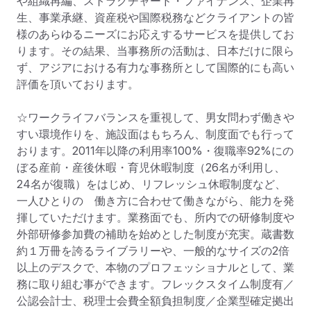
や組織再編、ストラクチャード・ファイナンス、企業再
生、事業承継、資産税や国際税務などクライアントの皆
様のあらゆるニーズにお応えするサービスを提供してお
ります。その結果、当事務所の活動は、日本だけに限ら
ず、アジアにおける有力な事務所として国際的にも高い
評価を頂いております。

☆ワークライフバランスを重視して、男女問わず働きや
すい環境作りを、施設面はもちろん、制度面でも行って
おります。2011年以降の利用率100%・復職率92%にの
ぼる産前・産後休暇・育児休暇制度（26名が利用し、
24名が復職）をはじめ、リフレッシュ休暇制度など、
一人ひとりの　働き方に合わせて働きながら、能力を発
揮していただけます。業務面でも、所内での研修制度や
外部研修参加費の補助を始めとした制度が充実。蔵書数
約１万冊を誇るライブラリーや、一般的なサイズの2倍
以上のデスクで、本物のプロフェッショナルとして、業
務に取り組む事ができます。フレックスタイム制度有／
公認会計士、税理士会費全額負担制度／企業型確定拠出