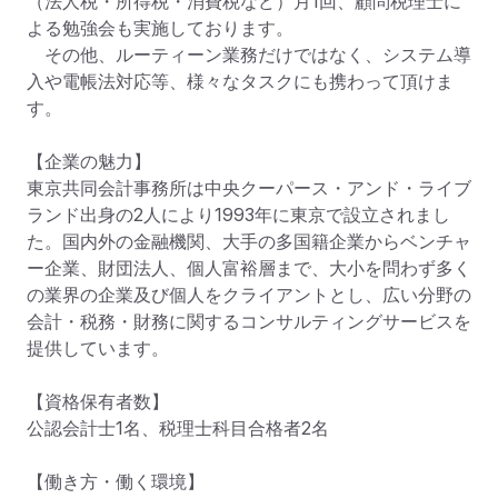
（法人税・所得税・消費税など）月1回、顧問税理士に
よる勉強会も実施しております。

　その他、ルーティーン業務だけではなく、システム導
入や電帳法対応等、様々なタスクにも携わって頂けま
す。

【企業の魅力】

東京共同会計事務所は中央クーパース・アンド・ライブ
ランド出身の2人により1993年に東京で設立されまし
た。国内外の金融機関、大手の多国籍企業からベンチャ
ー企業、財団法人、個人富裕層まで、大小を問わず多く
の業界の企業及び個人をクライアントとし、広い分野の
会計・税務・財務に関するコンサルティングサービスを
提供しています。

【資格保有者数】

公認会計士1名、税理士科目合格者2名

【働き方・働く環境】
