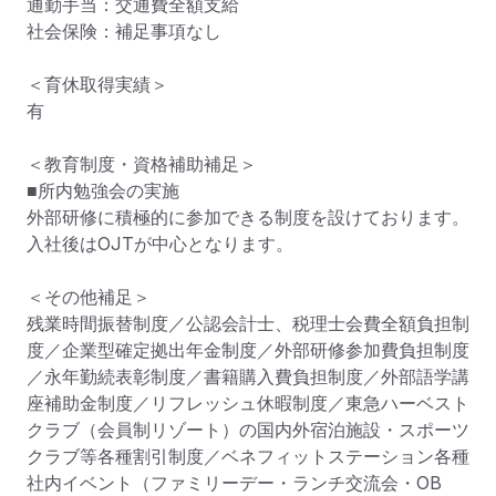
通勤手当：交通費全額支給

社会保険：補足事項なし

＜育休取得実績＞

有

＜教育制度・資格補助補足＞

■所内勉強会の実施

外部研修に積極的に参加できる制度を設けております。
入社後はOJTが中心となります。

＜その他補足＞

残業時間振替制度／公認会計士、税理士会費全額負担制
度／企業型確定拠出年金制度／外部研修参加費負担制度
／永年勤続表彰制度／書籍購入費負担制度／外部語学講
座補助金制度／リフレッシュ休暇制度／東急ハーベスト
クラブ（会員制リゾート）の国内外宿泊施設・スポーツ
クラブ等各種割引制度／ベネフィットステーション各種
社内イベント（ファミリーデー・ランチ交流会・OB 