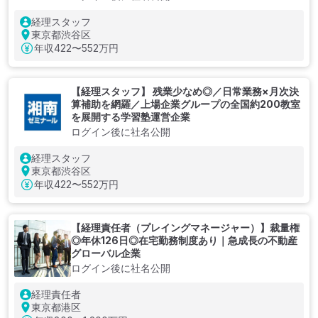
経理スタッフ
東京都渋谷区
年収
422〜552万円
【経理スタッフ】 残業少なめ◎／日常業務×月次決
算補助を網羅／上場企業グループの全国約200教室
を展開する学習塾運営企業
ログイン後に社名公開
経理スタッフ
東京都渋谷区
年収
422〜552万円
【経理責任者（プレイングマネージャー）】裁量権
◎年休126日◎在宅勤務制度あり｜急成長の不動産
グローバル企業
ログイン後に社名公開
経理責任者
東京都港区