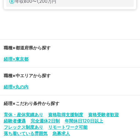
年収
800〜1,200万円
職種×都道府県から探す
経理×東京都
職種×中エリアから探す
経理×丸の内
経理
×こだわり条件から探す
育休・産休実績あり
資格取得支援制度
資格受験者歓迎
経験者優遇
完全週休2日制
年間休日120日以上
フレックス制度あり
リモートワーク可能
落ち着いている雰囲気
急募求人