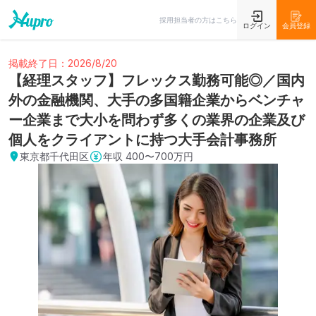
採用担当者の方はこちら
ログイン
会員登録
掲載終了日：2026/8/20
【経理スタッフ】フレックス勤務可能◎／国内
外の金融機関、大手の多国籍企業からベンチャ
ー企業まで大小を問わず多くの業界の企業及び
個人をクライアントに持つ大手会計事務所
東京都千代田区
年収
400〜700万円