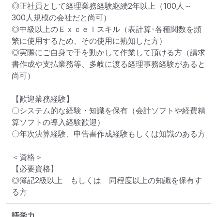
◎正社員として経理業務経験継続2年以上（100人～
300人規模の会社だと尚可）

◎中級以上のＥｘｃｅｌスキル（表計算･各種関数を頻
繁に使用するため、その使用に熟知した方）

◎実際にご自身で手を動かして作業して頂ける方（請求
書作成や支払業務等、多岐に渡る経理事務経験があると
尚可）

【歓迎業務経験】

〇システム的な経験・知識を保有（会計ソフトや経費精
算ソフトの導入経験歓迎）

〇年次決算経験、申告書作成経験もしくは知識のある方

＜資格＞

【必要資格】

◎簿記2級以上　もしくは　同程度以上の知識を保有す
る方
語学力