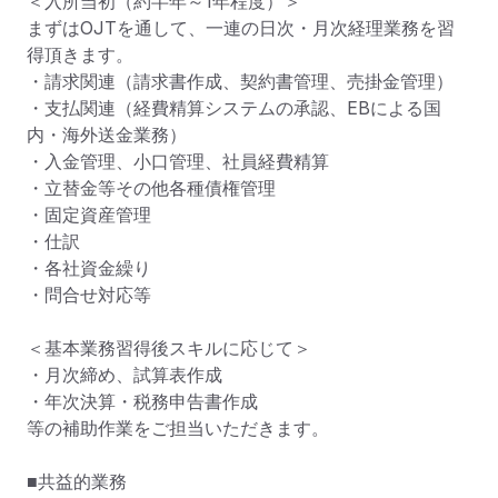
＜入所当初（約半年～1年程度）＞

まずはOJTを通して、一連の日次・月次経理業務を習
得頂きます。

・請求関連（請求書作成、契約書管理、売掛金管理）

・支払関連（経費精算システムの承認、EBによる国
内・海外送金業務）

・入金管理、小口管理、社員経費精算

・立替金等その他各種債権管理

・固定資産管理

・仕訳

・各社資金繰り

・問合せ対応等

＜基本業務習得後スキルに応じて＞

・月次締め、試算表作成

・年次決算・税務申告書作成

等の補助作業をご担当いただきます。

■共益的業務
