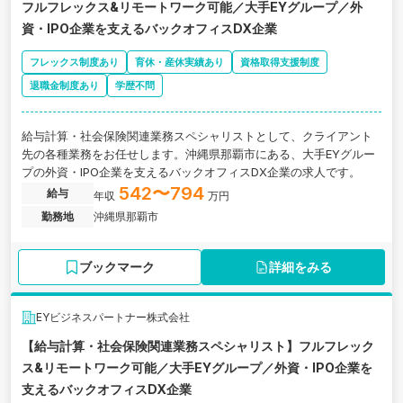
フルフレックス&リモートワーク可能／大手EYグループ／外
資・IPO企業を支えるバックオフィスDX企業
フレックス制度あり
育休・産休実績あり
資格取得支援制度
退職金制度あり
学歴不問
給与計算・社会保険関連業務スペシャリストとして、クライアント
先の各種業務をお任せします。沖縄県那覇市にある、大手EYグルー
プの外資・IPO企業を支えるバックオフィスDX企業の求人です。
542〜794
給与
年収
万円
勤務地
沖縄県那覇市
ブックマーク
詳細をみる
EYビジネスパートナー株式会社
【給与計算・社会保険関連業務スペシャリスト】フルフレック
ス&リモートワーク可能／大手EYグループ／外資・IPO企業を
支えるバックオフィスDX企業