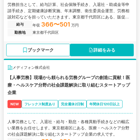
労務担当として、給与計算、社会保険手続き、入退社・助成金等申
請手続き、定期健康診断実施、年末調整、衛生委員会運営、労務相
談対応などを担っていただきます。東京都千代田区にある、販促の
企画から印刷・BPOまで一括支援する企業の求人です。
366〜501
給与
年収
万円
勤務地
東京都千代田区
ブックマーク
詳細をみる
メディフォン株式会社
【人事労務】現場から頼られる労務グループの創造に貢献！医
療・ヘルスケア分野の社会課題解決に取り組むスタートアップ
企業
NEW
フレックス制度あり
完全週休2日制
年間休日120日以上
人事労務として、入退社・給与・勤怠・各種異動手続きなどの幅広
い業務をお任せします。東京都港区にある、医療・ヘルスケア分野
の社会課題解決に取り組むスタートアップ企業の求人です。