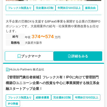
フレックス制度あり
完全週休2日制
年間休日120日以上
服装自由
大手企業の労務DXを支援するBPaaS事業を展開する企業の労務BPO
ポジションです。大規模案件の給与・社保業務や業務改善をお任せ
します。
374〜574
給与
年収
万円
勤務地
大阪府大阪市
ブックマーク
詳細をみる
HiJoJo Partners 株式会社
【管理部門責任者候補】フレックス有！IPOに向けて管理部門
構築◎ユニコーン企業への投資を中心に事業展開する独立系金
融スタートアップ企業！
フレックス制度あり
経験者優遇
完全週休2日制
年間休日120日以上
IPO準備