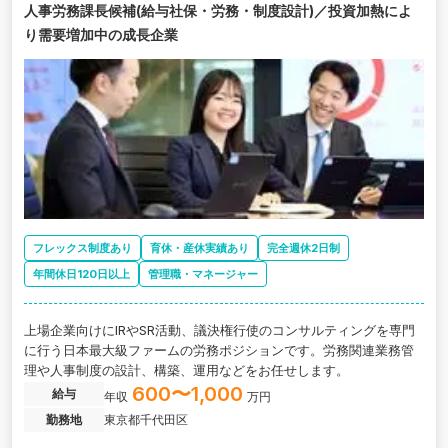
人事労務課長候補(給与社保・労務・制度設計)／投資加熱によ
り需要増加中の成長企業
フレックス制度あり
育休・産休実績あり
完全週休2日制
年間休日120日以上
管理職・マネージャー
上場企業向けにIRやSR活動、議決権行使のコンサルティングを専門
に行う日本最大級ファームの労務ポジションです。労務関連業務管
理や人事制度の設計、構築、運用などをお任せします。
600〜1,000
給与
年収
万円
勤務地
東京都千代田区