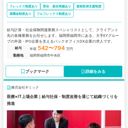
フレックス制度あり
育休・産休実績あり
資格取得支援制度
退職金制度あり
フルフレックス制度あり
給与計算・社会保険関連業務スペシャリストとして、クライアント
先の各種業務をお任せします。福岡県福岡市にある、大手EYグルー
プの外資・IPO企業を支えるバックオフィスDX企業の求人です。
542〜794
給与
年収
万円
勤務地
福岡県福岡市中央区
ブックマーク
詳細をみる
株式会社ギミック
医療×IT上場企業｜給与社保・制度改善を通じて組織づくりを
推進