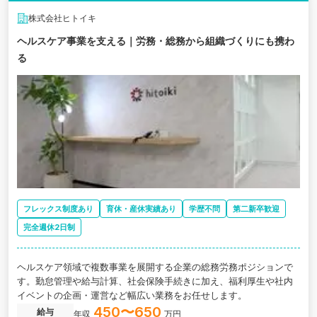
株式会社ヒトイキ
ヘルスケア事業を支える｜労務・総務から組織づくりにも携わ
る
フレックス制度あり
育休・産休実績あり
学歴不問
第二新卒歓迎
完全週休2日制
ヘルスケア領域で複数事業を展開する企業の総務労務ポジションで
す。勤怠管理や給与計算、社会保険手続きに加え、福利厚生や社内
イベントの企画・運営など幅広い業務をお任せします。
450〜650
給与
年収
万円