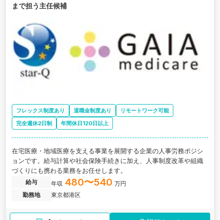
まで担う主任候補
フレックス制度あり
退職金制度あり
リモートワーク可能
完全週休2日制
年間休日120日以上
在宅医療・地域医療を支える事業を展開する企業の人事労務ポジシ
ョンです。給与計算や社会保険手続きに加え、人事制度改革や組織
づくりにも携わる業務をお任せします。
480〜540
給与
年収
万円
勤務地
東京都港区