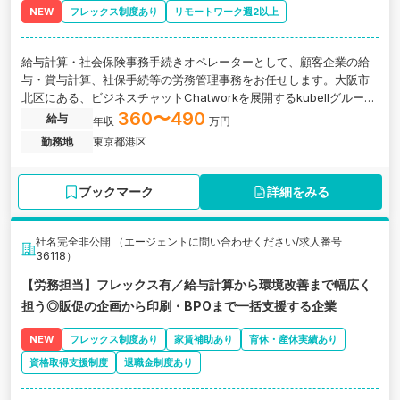
NEW
フレックス制度あり
リモートワーク週2以上
給与計算・社会保険事務手続きオペレーターとして、顧客企業の給
与・賞与計算、社保手続等の労務管理事務をお任せします。大阪市
北区にある、ビジネスチャットChatworkを展開するkubellグループ
のバックオフィスDX支援企業の求人です。
360〜490
給与
年収
万円
勤務地
東京都港区
ブックマーク
詳細をみる
社名完全非公開 （エージェントに問い合わせください/求人番号
36118）
【労務担当】フレックス有／給与計算から環境改善まで幅広く
担う◎販促の企画から印刷・BPOまで一括支援する企業
NEW
フレックス制度あり
家賃補助あり
育休・産休実績あり
資格取得支援制度
退職金制度あり