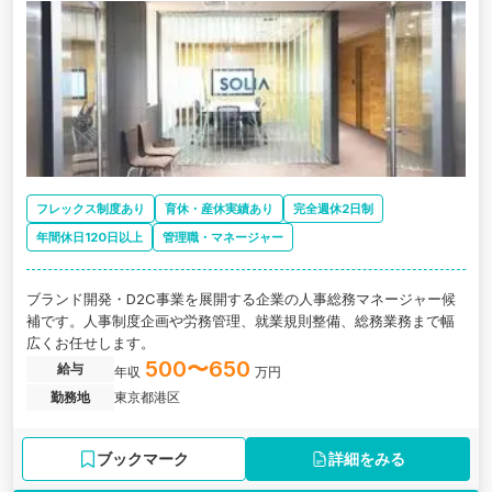
フレックス制度あり
育休・産休実績あり
完全週休2日制
年間休日120日以上
管理職・マネージャー
ブランド開発・D2C事業を展開する企業の人事総務マネージャー候
補です。人事制度企画や労務管理、就業規則整備、総務業務まで幅
広くお任せします。
500〜650
給与
年収
万円
勤務地
東京都港区
ブックマーク
詳細をみる