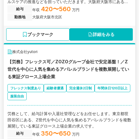
ルスケアの推進などを担っていただきます。大阪府大阪市にある、
創業30年超の税務・会計を中心とした経営コンサルティング企業の
420〜560
給与
年収
万円
求人です。
勤務地
大阪府大阪市北区
ブックマーク
詳細をみる
株式会社yutori
【労務】フレックス可／ZOZOグループ会社で安定基盤！／Z
世代を中心に人気を集めるアパレルブランドを複数展開してい
る東証グロース上場企業
フレックス制度あり
経験者優遇
完全週休2日制
年間休日120日以上
服装自由
労務として、給与計算や入退社管理などをお任せします。東京都世
田谷区にある、Z世代を中心に人気を集めるアパレルブランドを複数
展開している東証グロース上場企業の求人です。
350〜650
給与
年収
万円