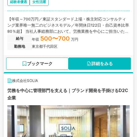
経験者優遇
女性活躍
【年収～700万円／東証スタンダード上場・株主対応コンサルティ
ング業界唯一無二のビジネスモデル／年間休日122日・自己資本比率
80％超】 当社人事総務部において、労務業務を中心にご担当いただ
きます。 これまでのご経験に応じて、給与計算や社会保険手続き、
500〜700
給与
年収
万円
勤怠管理などの実務からスタートし、将来的には人事制度や労務企
勤務地
東京都千代田区
画など幅広い業務にも携わっていただきます。
ブックマーク
詳細をみる
株式会社SOLIA
労務を中心に管理部門を支える｜ブランド開発を手掛けるD2C
企業