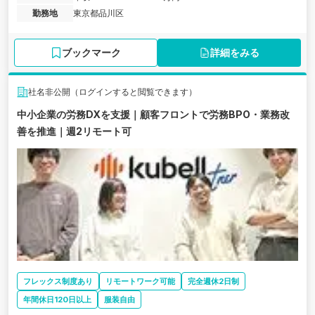
勤務地
東京都品川区
ブックマーク
詳細をみる
社名非公開（ログインすると閲覧できます）
中小企業の労務DXを支援｜顧客フロントで労務BPO・業務改
善を推進｜週2リモート可
フレックス制度あり
リモートワーク可能
完全週休2日制
年間休日120日以上
服装自由