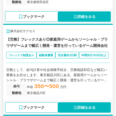
勤務地
東京都世田谷区
ブックマーク
詳細をみる
株式会社サクセス
【労務】フレックスあり◎家庭用ゲームからソーシャル・ブラ
ウザゲームまで幅広く開発・運営を行っているゲーム開発会社
フレックス制度あり
経験者優遇
完全週休2日制
年間休日120日以上
労務として、給与計算や社会保険手続き、労務相談対応など幅広い
業務をお任せします。東京都品川区にある、家庭用ゲームからソー
シャル・ブラウザゲームまで幅広く開発・運営を行っているゲーム
開発会社の求人です。
350〜500
給与
年収
万円
勤務地
東京都品川区
ブックマーク
詳細をみる