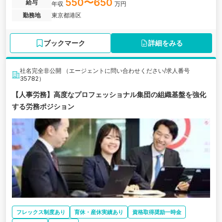
550〜650
給与
年収
万円
勤務地
東京都港区
ブックマーク
詳細をみる
社名完全非公開 （エージェントに問い合わせください/求人番号
35782）
【人事労務】高度なプロフェッショナル集団の組織基盤を強化
する労務ポジション
フレックス制度あり
育休・産休実績あり
資格取得奨励一時金