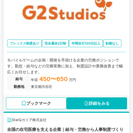
フレックス制度あり
完全週休2日制
年間休日120日以上
転勤なし
モバイルゲームの企画・開発を手掛ける企業の労務ポジションで
す。勤怠・給与などの労務実務に加え、制度設計や業務改善まで幅
広くお任せします。
450〜650
給与
年収
万円
勤務地
東京都渋谷区
ブックマーク
詳細をみる
StarQガイア株式会社
全国の在宅医療を支える企業｜給与・労務から人事制度づくり