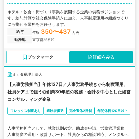
ホテル・飲食・街づくり事業を展開する企業の労務ポジションで
す。給与計算や社会保険手続きに加え、人事制度運用や組織づくり
にも携わる業務をお任せします。
350〜437
給与
年収
万円
勤務地
東京都渋谷区
ブックマーク
詳細をみる
ミカタ税理士法人
【人事労務担当】年休127日／人事労務手続きから制度運用、
社員ケアまで担う◎創業30年超の税務・会計を中心とした経営
コンサルティング企業
フレックス制度あり
経験者優遇
完全週休2日制
年間休日120日以上
人事労務担当として、就業規則改定、助成金申請、労務管理業務、
人事制度の運用・改善サポート、社員からの相談対応、メンタルヘ