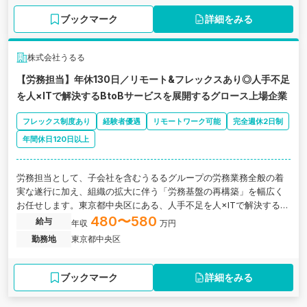
ブックマーク
詳細をみる
株式会社うるる
【労務担当】年休130日／リモート&フレックスあり◎人手不足
を人×ITで解決するBtoBサービスを展開するグロース上場企業
フレックス制度あり
経験者優遇
リモートワーク可能
完全週休2日制
年間休日120日以上
労務担当として、子会社を含むうるるグループの労務業務全般の着
実な遂行に加え、組織の拡大に伴う「労務基盤の再構築」を幅広く
お任せします。東京都中央区にある、人手不足を人×ITで解決するBt
oBサービスを展開するグロース上場企業の求人です。
480〜580
給与
年収
万円
勤務地
東京都中央区
ブックマーク
詳細をみる