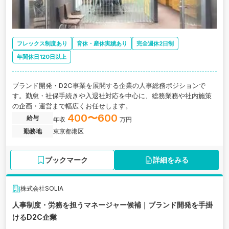
フレックス制度あり
育休・産休実績あり
完全週休2日制
年間休日120日以上
ブランド開発・D2C事業を展開する企業の人事総務ポジションで
す。勤怠・社保手続きや入退社対応を中心に、総務業務や社内施策
の企画・運営まで幅広くお任せします。
400〜600
給与
年収
万円
勤務地
東京都港区
ブックマーク
詳細をみる
株式会社SOLIA
人事制度・労務を担うマネージャー候補｜ブランド開発を手掛
けるD2C企業