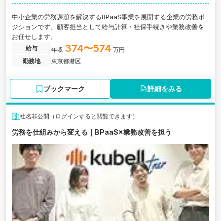
中小企業の労務課題を解決するBPaaS事業を展開する企業の労務ポ
ジションです。顧客担当として給与計算・社保手続きや業務改善を
お任せします。
374〜574
給与
年収
万円
勤務地
東京都港区
ブックマーク
詳細をみる
社名非公開（ログインすると閲覧できます）
労務を仕組みから変える｜BPaaS×業務改善を担う