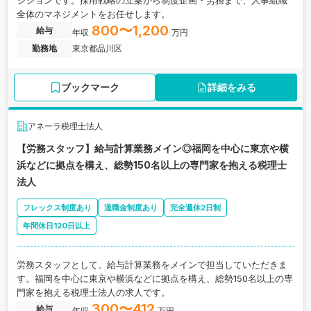
ジションです。採用戦略の立案から制度企画・労務まで、人事組織
全体のマネジメントをお任せします。
800〜1,200
給与
年収
万円
勤務地
東京都品川区
ブックマーク
詳細をみる
アネーラ税理士法人
【労務スタッフ】給与計算業務メイン◎福岡を中心に東京や横
浜などに拠点を構え、総勢150名以上の専門家を抱える税理士
法人
フレックス制度あり
退職金制度あり
完全週休2日制
年間休日120日以上
労務スタッフとして、給与計算業務をメインで担当していただきま
す。福岡を中心に東京や横浜などに拠点を構え、総勢150名以上の専
門家を抱える税理士法人の求人です。
300〜412
給与
年収
万円