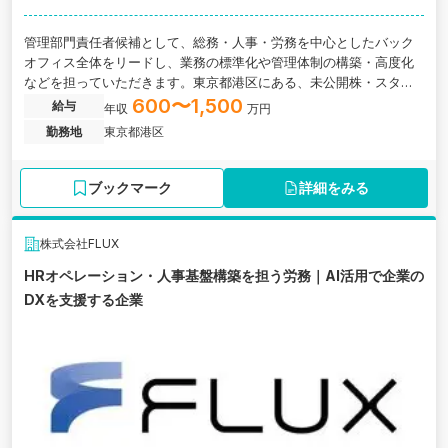
管理部門責任者候補として、総務・人事・労務を中心としたバック
オフィス全体をリードし、業務の標準化や管理体制の構築・高度化
などを担っていただきます。東京都港区にある、未公開株・スター
トアップ投資に強い金融スタートアップ企業の求人です。
600〜1,500
給与
年収
万円
勤務地
東京都港区
ブックマーク
詳細をみる
株式会社FLUX
HRオペレーション・人事基盤構築を担う労務｜AI活用で企業の
DXを支援する企業