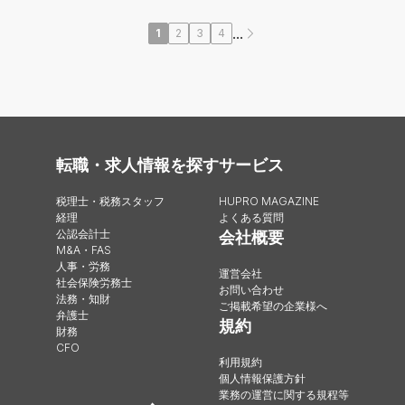
...
1
2
3
4
転職・求人情報を探す
サービス
税理士・税務スタッフ
HUPRO MAGAZINE
経理
よくある質問
公認会計士
会社概要
M&A・FAS
人事・労務
運営会社
社会保険労務士
お問い合わせ
法務・知財
ご掲載希望の企業様へ
弁護士
規約
財務
CFO
利用規約
個人情報保護方針
業務の運営に関する規程等