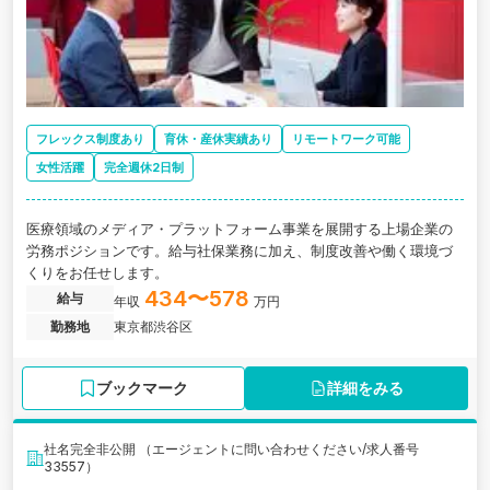
フレックス制度あり
育休・産休実績あり
リモートワーク可能
女性活躍
完全週休2日制
医療領域のメディア・プラットフォーム事業を展開する上場企業の
労務ポジションです。給与社保業務に加え、制度改善や働く環境づ
くりをお任せします。
434〜578
給与
年収
万円
勤務地
東京都渋谷区
ブックマーク
詳細をみる
社名完全非公開 （エージェントに問い合わせください/求人番号
33557）