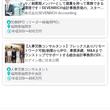
り／創業期メンバーとして裁量を持って業務できる
環境です！SEVENRICH会計事務所発の、スタート
アップ特化BPOサービス企業
株式会社SEVENRICH Accounting
労務BPO（リーダー候補/BPIO）
福岡県福岡市
年収
500〜800万円
【人事労務コンサルタント】フレックスあり/リモー
トワーク可能/創業からIPO、事業承継、M&Aまで
ワンストップでサポートする総合会計事務所のDIG
グループ！人事労務業務のIT化支援を強みとする社
ログイン後に社名公開
労士法人
人事労務コンサルタント
福岡県福岡市中央区
年収
339〜466万円