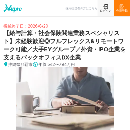
採用担当者の方はこちら
ログイン
会員登録
掲載終了日：2026/8/20
【給与計算・社会保険関連業務スペシャリス
ト】未経験歓迎◎フルフレックス&リモートワ
ーク可能／大手EYグループ／外資・IPO企業を
支えるバックオフィスDX企業
沖縄県那覇市
年収
542〜794万円