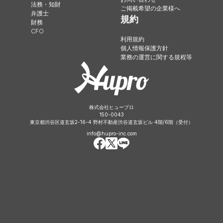
法務・知財
ご掲載希望の企業様へ
弁護士
規約
財務
CFO
利用規約
個人情報保護方針
業務の運営に関する規程等
株式会社ヒュープロ
150-0043
東京都渋谷区道玄坂2-16-4 野村不動産渋谷道玄坂ビル 4階/6階（受付）
info@hupro-inc.com