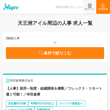
条件で絞りこむ
採用担当者の方はこちら
ログイン
会員登録
天王洲アイル周辺の人事 求人一覧
[職種]
人事
条件で絞りこむ
寺田倉庫株式会社
【人事】採用～制度・組織開発を横断／フレックス・リモート
週１可能！／寺田倉庫
完全週休2日制
年間休日120日以上
フレックス制度あり
リモートワーク可能
副業相談可