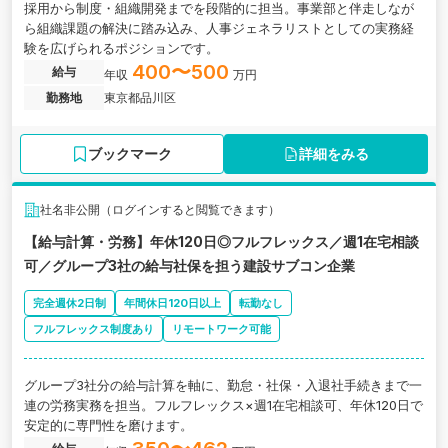
採用から制度・組織開発までを段階的に担当。事業部と伴走しなが
ら組織課題の解決に踏み込み、人事ジェネラリストとしての実務経
験を広げられるポジションです。
400〜500
給与
年収
万円
勤務地
東京都品川区
ブックマーク
詳細をみる
社名非公開（ログインすると閲覧できます）
【給与計算・労務】年休120日◎フルフレックス／週1在宅相談
可／グループ3社の給与社保を担う建設サブコン企業
完全週休2日制
年間休日120日以上
転勤なし
フルフレックス制度あり
リモートワーク可能
グループ3社分の給与計算を軸に、勤怠・社保・入退社手続きまで一
連の労務実務を担当。フルフレックス×週1在宅相談可、年休120日で
安定的に専門性を磨けます。