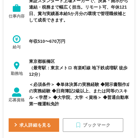
東証スタンダード上場メーカーで、決算・開示から
連結・税務まで幅広く担当。リモート可、年休121
日、賞与実績基本給5か月分の環境で管理職候補と
仕事内容
して成長できます。
年収510〜670万円
給与
東京都板橋区
（最寄駅：東京メトロ 有楽町線 地下鉄成増駅 徒歩
勤務地
12分）
＜必須条件＞ ◆単体決算の実務経験 ◆開示書類作成
の実務経験 ◆日商簿記2級以上、または同等のスキ
ル ＜学歴＞ ◆大学院、大学 ＜資格＞ ◆普通自動車
応募資格
第一種運転免許
ブックマーク
求人詳細を見る