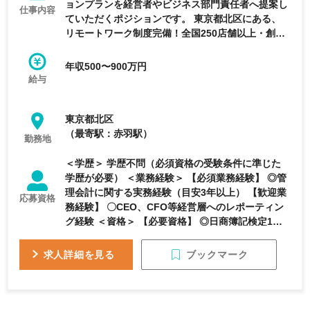
ョンプランを経営者やビジネス部門責任者へ提案し
仕事内容
ていただくポジションです。 東京都北区にある、
リモートワーク制度完備！全国250店舗以上・創業
60年の歴史ある小売チェーン／売上高7000億円規
模の大型小売チェーンを運営し、利厚生充実◎育
年収500〜900万円
児・介護に対する支援制度も有り長期就業ができる
給与
上場子会社
東京都北区
（最寄駅：赤羽駅）
勤務地
＜学歴＞ 学歴不問（必須資格の受験条件に準じた
学歴が必要） ＜業務経験＞ 【必須業務経験】 ◎管
理会計に関する実務経験（目安3年以上） 【歓迎業
応募資格
務経験】 〇CEO、CFO等経営層へのレポーティン
グ経験 ＜資格＞ 【必要資格】 ◎日商簿記検定1
級、日商簿記検定2級 【求める人物像】 ・状況に応
じて臨機応変に対応できる方 ・ハンズオンで能動
ブックマーク
求人詳細を見る
的に業務を推進できる方 ・ビジネス部門と信頼関
係を築くことができる方