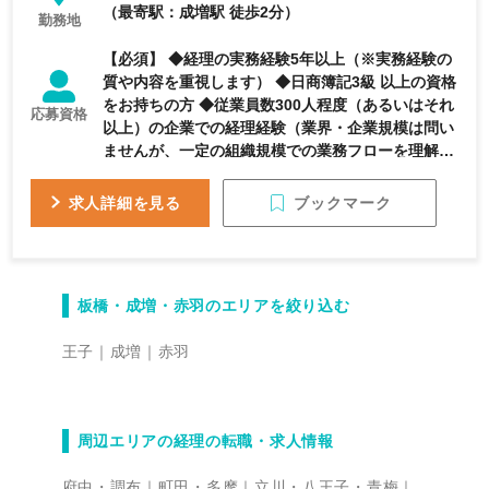
（最寄駅：成増駅 徒歩2分）
勤務地
【必須】 ◆経理の実務経験5年以上（※実務経験の
質や内容を重視します） ◆日商簿記3級 以上の資格
をお持ちの方 ◆従業員数300人程度（あるいはそれ
応募資格
以上）の企業での経理経験（業界・企業規模は問い
ませんが、一定の組織規模での業務フローを理解し
ている方を想定しています） 【歓迎】 ◆日商簿記2
級 の資格をお持ちの方 ◆月次・年次決算の主担当
ブックマーク
求人詳細を見る
としての実務経験 ◆連結決算業務や上場企業での経
理経験（またはそのサポート経験） ◆Excel（関
数、ピボットテーブル等）やBIツールを活用したデ
ータ集計・シミュレーション力 ◆IPO準備企業や変
板橋・成増・赤羽のエリアを絞り込む
化の速い環境での就業経験
王子
成増
赤羽
周辺エリアの経理の転職・求人情報
府中・調布
町田・多摩
立川・八王子・青梅