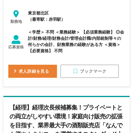
東京都北区
（最寄駅：赤羽駅）
勤務地
＜学歴＞ 不問 ＜業務経験＞ 【必須業務経験】 ◎会
計/財務/経理/財務会計/管理会計職/内部統制等々の
何らかの会計、財務業務の経験がある方 ＜資格＞
応募資格
【必要資格】 不問
ブックマーク
求人詳細を見る
【経理】経理次長候補募集！プライベートと
の両立がしやすい環境！家庭向け販売の拡張
を目指す、業界最大手の酒類販売店「なんで