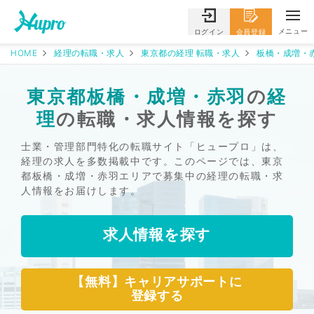
メニュー
ログイン
会員登録
HOME
経理の転職・求人
東京都の経理 転職・求人
板橋・成増・
東京都板橋・成増・赤羽
の
経
理
の転職・求人情報を探す
士業・管理部門特化の転職サイト「ヒュープロ」は、
経理の求人を多数掲載中です。このページでは、東京
都板橋・成増・赤羽エリアで募集中の経理の転職・求
人情報をお届けします。
求人情報を探す
【無料】キャリアサポートに
登録する