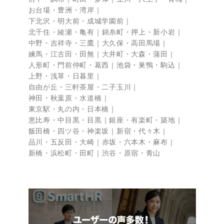
お台場・豊洲・湾岸
下北沢・明大前・成城学園前
北千住・綾瀬・亀有
錦糸町・押上・新小岩
中野・吉祥寺・三鷹
大久保・高田馬場
練馬・江古田・田無
大井町・大森・蒲田
人形町・門前仲町・葛西
池袋・巣鴨・駒込
上野・浅草・日暮里
自由が丘・三軒茶屋・二子玉川
神田・秋葉原・水道橋
東京駅・丸の内・日本橋
恵比寿・中目黒・目黒
銀座・有楽町・築地
飯田橋・四ツ谷・神楽坂
新宿・代々木
品川・五反田・大崎
赤坂・六本木・麻布
新橋・浜松町・田町
渋谷・原宿・青山