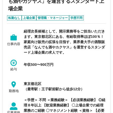
も酒やカクヤス」を運営するスタンダード上
場企業
転勤なし
上場企業
管理職・マネージャー
学歴不問
育休・産休実績あり
経理次長候補として、開示業務等をご担当いただき
ます。東京都北区にある、有給取得率ほぼ100％！
家庭向け販売の拡張を目指す、業界最大手の酒類販
仕事内容
売店「なんでも酒やカクヤス」を運営するスタンダ
ード上場企業の求人です。
年収500〜900万円
給与
東京都北区
（最寄駅：王子駅前駅から徒歩12分）
勤務地
＜学歴＞ 不問 ＜業務経験＞ 【必須業務経験】 ◎経
理８年以上 【歓迎業務経験】 〇上場企業での経理
業務のご経験 〇マネジメント経験 ＜資格＞ 【必要
応募資格