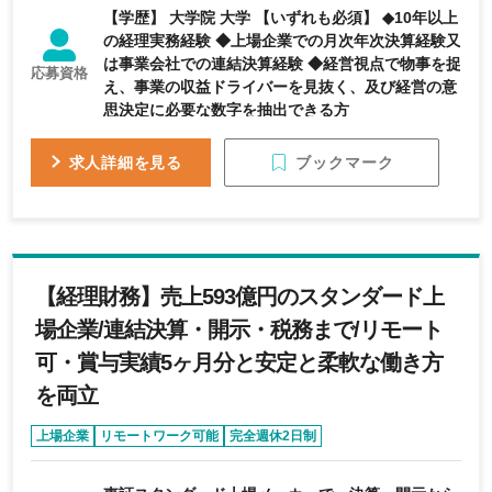
【学歴】 大学院 大学 【いずれも必須】 ◆10年以上
の経理実務経験 ◆上場企業での月次年次決算経験又
は事業会社での連結決算経験 ◆経営視点で物事を捉
応募資格
え、事業の収益ドライバーを見抜く、及び経営の意
思決定に必要な数字を抽出できる方
ブックマーク
求人詳細を見る
【経理財務】売上593億円のスタンダード上
場企業/連結決算・開示・税務まで/リモート
可・賞与実績5ヶ月分と安定と柔軟な働き方
を両立
上場企業
リモートワーク可能
完全週休2日制
年間休日120日以上
退職金制度あり