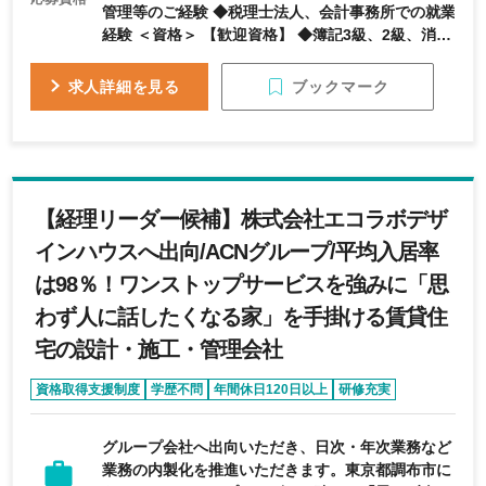
管理等のご経験 ◆税理士法人、会計事務所での就業
経験 ＜資格＞ 【歓迎資格】 ◆簿記3級、2級、消費
税法、法人税法等の有資格者 【求める人物像】 ◆
スピード感、正確性、効率化を念頭に業務に向き合
ブックマーク
求人詳細を見る
える方 ◆お互い認め合い、多様な経験と多角的な考
え方、そしてそれぞれのスキルを活かして一丸とし
てチームで働きたいという方 ◆チャレンジマインド
を備えている方
【経理リーダー候補】株式会社エコラボデザ
インハウスへ出向/ACNグループ/平均入居率
は98％！ワンストップサービスを強みに「思
わず人に話したくなる家」を手掛ける賃貸住
宅の設計・施工・管理会社
資格取得支援制度
学歴不問
年間休日120日以上
研修充実
転勤なし
グループ会社へ出向いただき、日次・年次業務など
業務の内製化を推進いただきます。東京都調布市に