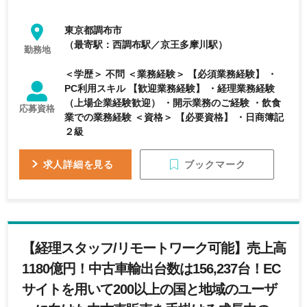
東京都調布市
（最寄駅：西調布駅／京王多摩川駅）
勤務地
＜学歴＞ 不問 ＜業務経験＞ 【必須業務経験】 ・
PC利用スキル 【歓迎業務経験】 ・経理業務経験
（上場企業経験歓迎） ・開示業務のご経験 ・飲食
応募資格
業での業務経験 ＜資格＞ 【必要資格】 ・日商簿記
２級
ブックマーク
求人詳細を見る
【経理スタッフ/リモートワーク可能】売上高
1180億円！中古車輸出台数は156,237台！EC
サイトを用いて200以上の国と地域のユーザ