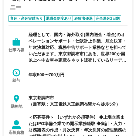
ニー
育休・産休実績あり
退職金制度あり
経験者優遇
完全週休2日制
オンライン面接あり
経理として、国内・海外取引(国内送金・着金)のオ
ペレーションサポート・仕訳計上作業、月次決算・
年次決算対応、税務申告サポート業務などを担って
仕事内容
いただきます。東京都調布市にある、世界200か国
以上へ中古車や家電をネット販売しているリーディ
ングカンパニーの求人です。
年収500〜700万円
給与
東京都調布市
（最寄駅：京王電鉄京王線調布駅から徒歩5分）
勤務地
＜応募要件＞ 【いずれか必須要件】 ◆上場企業ま
たはIPO準備企業での開示業務経験 ◆集計・入力・
財務諸表の作成・月次決算・年次決算の経理業務の
応募資格