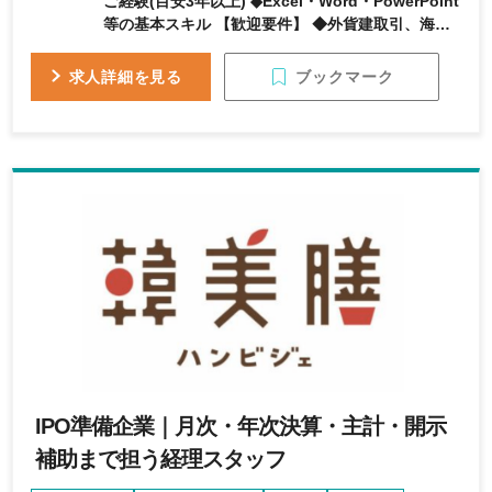
ご経験(目安3年以上) ◆Excel・Word・PowerPoint
等の基本スキル 【歓迎要件】 ◆外貨建取引、海外
子会社管理等のご経験 ◆税理士法人、会計事務所で
の就業経験 ◆簿記3級、2級、消費税法、法人税法等
ブックマーク
求人詳細を見る
の有資格者 【求める人物像】 ◎スピード感、正確
性、効率化を念頭に業務に向き合える方
IPO準備企業｜月次・年次決算・主計・開示
補助まで担う経理スタッフ