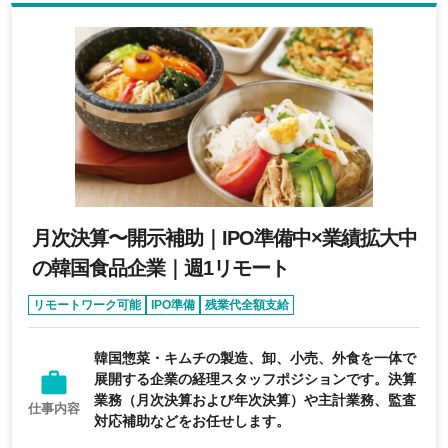
月次決算〜開示補助｜IPO準備中×業績拡大中
の韓国食品企業｜週1リモート
リモートワーク可能
IPO準備
残業代全額支給
育休・産休実績あり
女性活躍
韓国惣菜・キムチの製造、卸、小売、外食を一体で
展開する企業の経理スタッフポジションです。決算
業務（月次決算および年次決算）や主計業務、監査
仕事内容
対応補助などをお任せします。