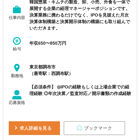
韓国惣菜・キムチの製造、卸、小売、外食を一体で
展開する企業の経理マネージャーポジションです。
決算業務に携わるだけでなく、IPOを見据えた月次
仕事内容
決算体制構築と決算開示体制の構築にも取り組んで
いただきます。
年収650〜850万円
給与
東京都調布市
（最寄駅：西調布駅）
勤務地
【必須条件】 ◎IPOの経験もしくは上場企業での経
理経験 ◎年次決算／監査対応／開示書類の作成経験
応募資格
ブックマーク
求人詳細を見る