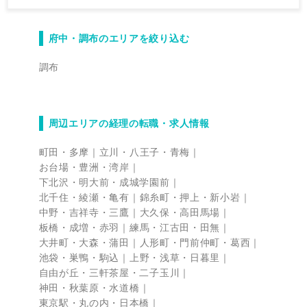
府中・調布のエリアを絞り込む
調布
周辺エリアの経理の転職・求人情報
町田・多摩
立川・八王子・青梅
お台場・豊洲・湾岸
下北沢・明大前・成城学園前
北千住・綾瀬・亀有
錦糸町・押上・新小岩
中野・吉祥寺・三鷹
大久保・高田馬場
板橋・成増・赤羽
練馬・江古田・田無
大井町・大森・蒲田
人形町・門前仲町・葛西
池袋・巣鴨・駒込
上野・浅草・日暮里
自由が丘・三軒茶屋・二子玉川
神田・秋葉原・水道橋
東京駅・丸の内・日本橋