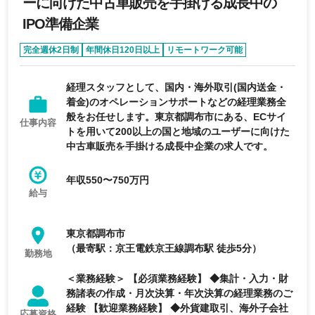
ーに向けた中古車販売を手掛ける成長中の
IPO準備企業
完全週休2日制
年間休日120日以上
リモートワーク可能
退職金制度あり
経理スタッフとして、国内・海外取引(国内送金・
着金)のオペレーションサポートなどの経理業務全
般をお任せします。東京都調布市にある、ECサイ
仕事内容
トを用いて200以上の国と地域のユーザーに向けた
中古車販売を手掛ける成長中企業の求人です。
年収550〜750万円
給与
東京都調布市
（最寄駅：京王電鉄京王線調布駅 徒歩5分）
勤務地
＜業務経験＞ 【必須業務経験】 ◆集計・入力・財
務諸表の作成・月次決算・年次決算の経理業務のご
経験 【歓迎業務経験】 ◆外貨建取引、海外子会社
応募資格