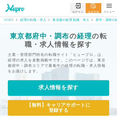
メニュー
ログイン
会員登録
HOME
経理の転職・求人
東京都の経理 転職・求人
府中・調布の
東京都府中・調布
の
経理
の転
職・求人情報を探す
士業・管理部門特化の転職サイト「ヒュープロ」は、
経理の求人を多数掲載中です。このページでは、東京
都府中・調布エリアで募集中の経理の転職・求人情報
をお届けします。
求人情報を探す
【無料】キャリアサポートに
登録する