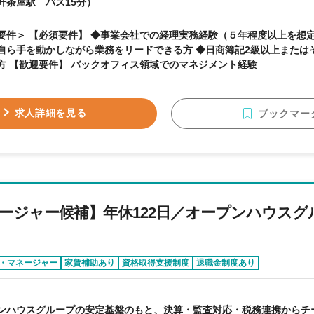
軒茶屋駅 バス15分）
要件＞ 【必須要件】 ◆事業会社での経理実務経験（５年程度以上を想定
自ら手を動かしながら業務をリードできる方 ◆日商簿記2級以上または
持ちの方 【歓迎要件】 バックオフィス領域でのマネジメント経験
求人詳細を見る
ブックマー
ージャー候補】年休122日／オープンハウスグ
・マネージャー
家賃補助あり
資格取得支援制度
退職金制度あり
ンハウスグループの安定基盤のもと、決算・監査対応・税務連携からチ