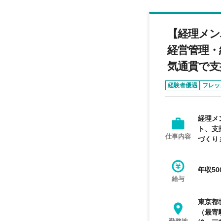
【経理メン
経営管理・
気通貫で支
経験者優遇
フレッ
経理メ
ト、支
仕事内容
づくり
年収50
給与
東京都
（最寄