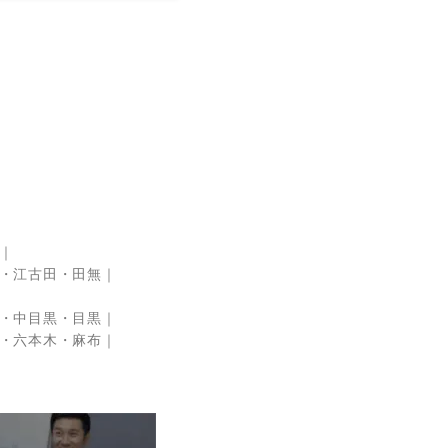
・江古田・田無
・中目黒・目黒
・六本木・麻布