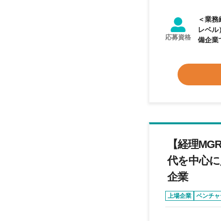
＜業務経験＞ 
レベル
応募資格
備企業
告書作
像】 
対して
え、自
【経理MG
代を中心に
企業
上場企業
ベンチャ