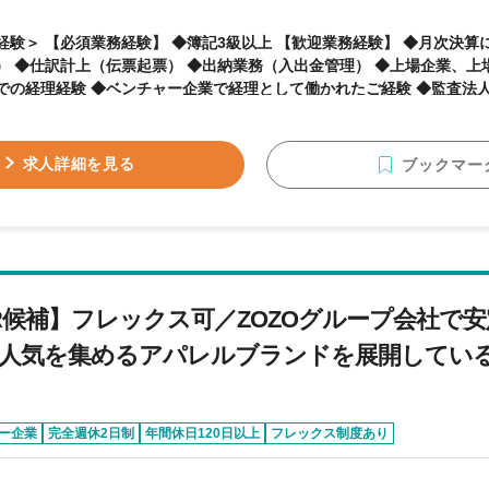
【必須業務経験】 ◆簿記3級以上 【歓迎業務経験】 ◆月次決算に携わった経験（主担当
） ◆仕訳計上（伝票起票） ◆出納業務（入出金管理） ◆上場企業、上
での経理経験 ◆ベンチャー企業で経理として働かれたご経験 ◆監査法人
成業務（サポートでも可）のご経験 ◆連結決算業務（サポートでも可）のご経験 
◆yutoriのカルチャーに興味のある方 ◆素直で誠実な方 ◆新しいこと
ポジティブに受け止め、柔軟に対応できる方 ◆チャレンジ精神があり
求人詳細を見る
ブックマー
ら行動できる方 ◆関係者を巻き込んで業務に取り組み、最後までやり
R候補】フレックス可／ZOZOグループ会社で安
人気を集めるアパレルブランドを展開してい
ー企業
完全週休2日制
年間休日120日以上
フレックス制度あり