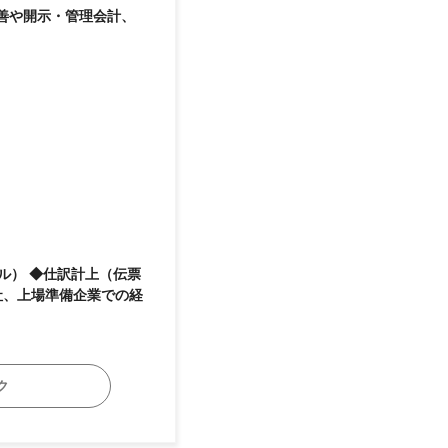
善や開示・管理会計、
ル） ◆仕訳計上（伝票
社、上場準備企業での経
ク