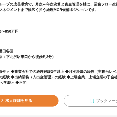
ループの成長環境で、月次～年次決算と資金管理を軸に、業務フロー改
マネジメントまで幅広く担う経理MGR候補ポジションです。
0〜850万円
世田谷区
駅：下北沢駅東口から徒歩約2分）
条件＞ ◆事業会社での経理経験3年以上 ◆月次決算の経験（主担当レベ
の経験 ◆出納業務（入出金管理）の経験 ◆上場企業、上場企業の子会
理経験 ＜学歴＞ ◆不問
求人詳細を見る
ブックマー