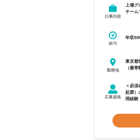
上場グ
チーム
仕事内容
年収50
給与
東京都
（最寄
勤務地
＜必須
起票）
応募資格