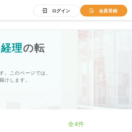
ログイン
会員登録
の
経理
の転
す。このページでは、
届けします。
全4件