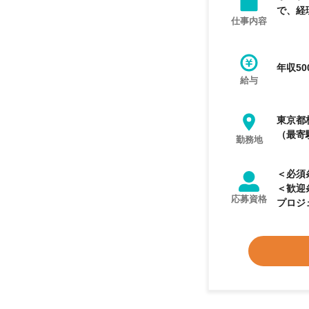
で、経
仕事内容
年収50
給与
東京都
（最寄
勤務地
＜必須
＜歓迎
応募資格