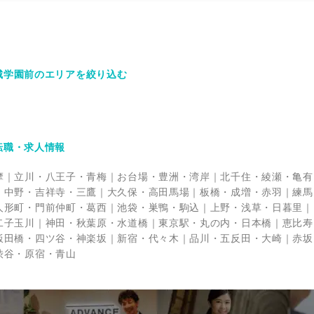
城学園前のエリアを絞り込む
転職・求人情報
摩
立川・八王子・青梅
お台場・豊洲・湾岸
北千住・綾瀬・亀有
中野・吉祥寺・三鷹
大久保・高田馬場
板橋・成増・赤羽
練馬
人形町・門前仲町・葛西
池袋・巣鴨・駒込
上野・浅草・日暮里
二子玉川
神田・秋葉原・水道橋
東京駅・丸の内・日本橋
恵比寿
飯田橋・四ツ谷・神楽坂
新宿・代々木
品川・五反田・大崎
赤坂
渋谷・原宿・青山