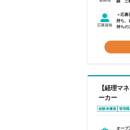
勤務地
線 三
＜応募
持ち、
応募資格
【経理マネ
ーカー
経験者優遇
管理職
オープ