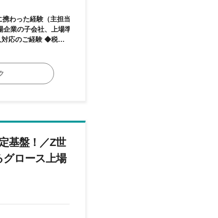
場企業の子会社、上場準
対応のご経験 ◆税務申
【求める人物
やスピード感のある変化に
、主体的にものごとを考
ク
切ることができる方
定基盤！／Z世
るグロース上場