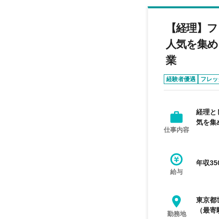
【経理】フ
人気を集め
業
経験者優遇
フレッ
経理と
気を集
仕事内容
年収35
給与
東京都
（最寄
勤務地