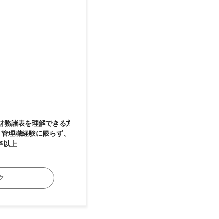
◆財務諸表を理解できる方
・管理職経験に限らず、
験 ＜学歴＞ ◆高卒以上
ク