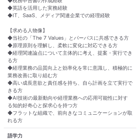
◆税務申告書の作成経験

◆英語を活用した実務経験

◆IT、SaaS、メディア関連企業での経理経験

【求める人物像】

◆当社の「The 7 Values」とパーパスに共感できる方

◆原理原則を理解し、柔軟に変化に対応できる方

◆経理関連論点について主体的に考え、提案・実行でき
る方

◆経理業務の品質向上と効率化を常に意識し、積極的に
業務改善に取り組む方

◆高い成長意欲と責任感を持ち、自ら計画を立て実行で
きる方

◆AI技術の最新動向や経理業務への応用可能性に対す
る知的好奇心と探求心を持つ方

◆フラットな組織で、前向きなコミュニケーションが取
れる方
語学力