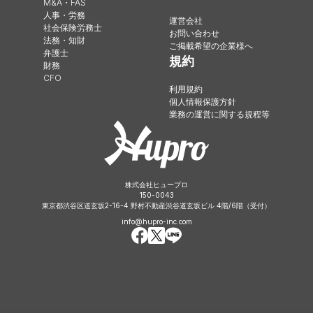
M&A・FAS
人事・労務
運営会社
社会保険労務士
お問い合わせ
法務・知財
ご掲載希望の企業様へ
弁護士
規約
財務
CFO
利用規約
個人情報保護方針
業務の運営に関する規程等
株式会社ヒュープロ
150-0043
東京都渋谷区道玄坂2-16-4 野村不動産渋谷道玄坂ビル 4階/6階（受付）
info@hupro-inc.com