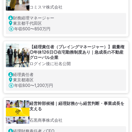
コミスマ株式会社
財務経理マネージャー
東京都千代田区
年収
600〜850万円
【経理責任者（プレイングマネージャー）】裁量権
◎年休126日◎在宅勤務制度あり｜急成長の不動産
グローバル企業
ログイン後に社名公開
経理責任者
東京都港区
年収
800〜1,200万円
経営幹部候補｜経理財務から経営判断・事業成長を
支える
石黒商事株式会社
経理財務責任者／CFO