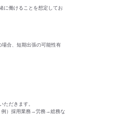
緒に働けることを想定してお
場合、短期出張の可能性有

ただきます。

　例）採用業務→労務→総務な