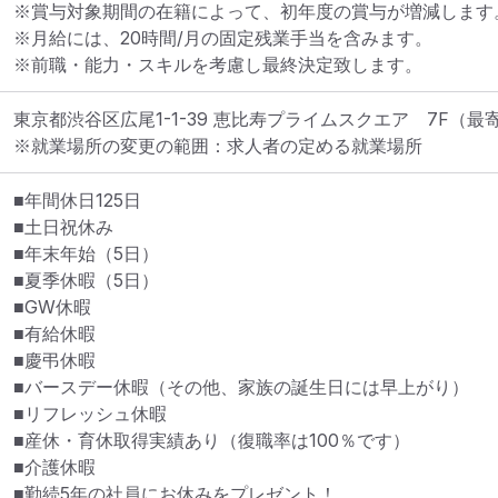
※賞与対象期間の在籍によって、初年度の賞与が増減します。
※月給には、20時間/月の固定残業手当を含みます。

※前職・能力・スキルを考慮し最終決定致します。
東京都渋谷区広尾1-1-39 恵比寿プライムスクエア　7F
（最
※就業場所の変更の範囲：求人者の定める就業場所
■年間休日125日

■土日祝休み

■年末年始（5日）

■夏季休暇（5日）

■GW休暇

■有給休暇

■慶弔休暇

■バースデー休暇（その他、家族の誕生日には早上がり）

■リフレッシュ休暇

■産休・育休取得実績あり（復職率は100％です）

■介護休暇

■勤続5年の社員にお休みをプレゼント！
