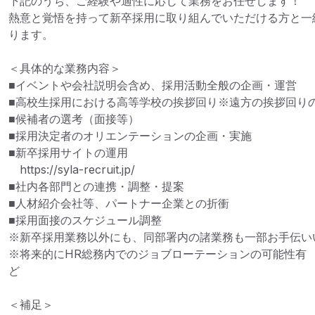
下記のうち、ご経験や適性に応じて業務をお任せします！

熱意と覚悟を持って新卒採用に取り組んでいただける方と一
ります。

＜具体的な業務内容＞

■イベントや会社説明会含め、採用活動全般の企画・運営

■高校生採用における高等学校の挨拶回り※遠方の挨拶回りの
■候補者の選考（面接等）

■採用決定者のオリエンテーションの企画・実施

■新卒採用サイトの運用

　https://syla-recruit.jp/

■社内各部門との連携・調整・提案

■人材紹介会社等、パートナー企業との折衝

■採用面接のスケジュール調整

※新卒採用業務以外にも、同部署内の諸業務も一部お手伝いい
※将来的にHR総務内でのジョブローテーションの可能性有
ど

＜補足＞
