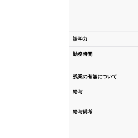
語学力
勤務時間
残業の有無について
給与
給与備考