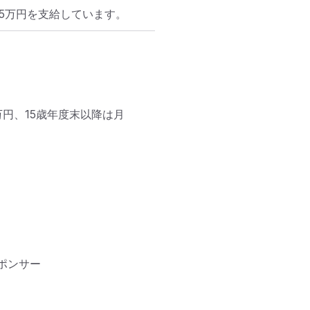
5万円を支給しています。
万円、15歳年度末以降は月


ンサー
