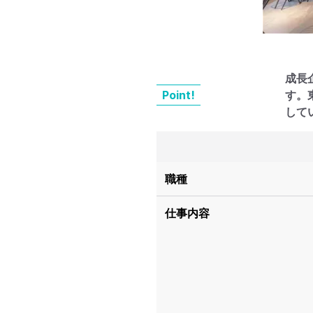
成長
Point!
す。
して
職種
仕事内容