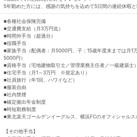
5年勤めた方には、感謝の気持ちを込めて5日間の連続休暇と
■各種社会保険完備

■交通費支給（月3万円迄）

■時間外手当（超過分）

■役職手当

■家族手当（配偶者：月5000円、子：15歳年度末までは月1
5000円）

■資格手当（宅地建物取引士／管理業務主任者／一級建築士）
■住宅手当（月1～3万円　※規定あり）

■社員旅行（年1回、ハワイなど）

■服装自由

■社内禁煙

■確定拠出年金制度

■時短勤務制度

■東北楽天ゴールデンイーグルス、横浜FCのオフィシャルスポ
【その他手当】
