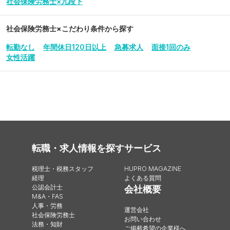
社会保険労務士×九段下
社会保険労務士
×こだわり条件から探す
転勤なし
年間休日120日以上
急募求人
面接1回のみ
女性活躍
転職・求人情報を探す
サービス
税理士・税務スタッフ
HUPRO MAGAZINE
経理
よくある質問
公認会計士
会社概要
M&A・FAS
人事・労務
運営会社
社会保険労務士
お問い合わせ
法務・知財
ご掲載希望の企業様へ