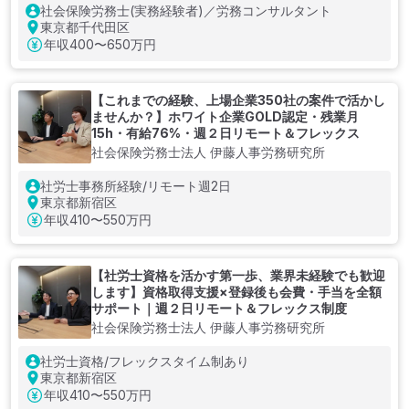
社会保険労務士(実務経験者)／労務コンサルタント
東京都千代田区
年収
400〜650万円
【これまでの経験、上場企業350社の案件で活かし
ませんか？】ホワイト企業GOLD認定・残業月
15h・有給76%・週２日リモート＆フレックス
社会保険労務士法人 伊藤人事労務研究所
社労士事務所経験/リモート週2日
東京都新宿区
年収
410〜550万円
【社労士資格を活かす第一歩、業界未経験でも歓迎
します】資格取得支援×登録後も会費・手当を全額
サポート｜週２日リモート＆フレックス制度
社会保険労務士法人 伊藤人事労務研究所
社労士資格/フレックスタイム制あり
東京都新宿区
年収
410〜550万円