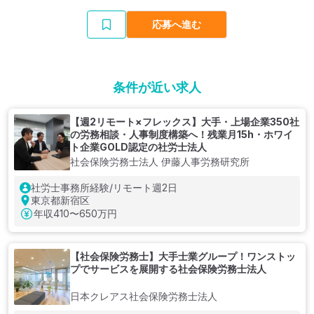
応募へ進む
条件が近い求人
【週2リモート×フレックス】大手・上場企業350社
の労務相談・人事制度構築へ！残業月15h・ホワイ
ト企業GOLD認定の社労士法人
社会保険労務士法人 伊藤人事労務研究所
社労士事務所経験/リモート週2日
東京都新宿区
年収
410〜650万円
【社会保険労務士】大手士業グループ！ワンストッ
プでサービスを展開する社会保険労務士法人
日本クレアス社会保険労務士法人