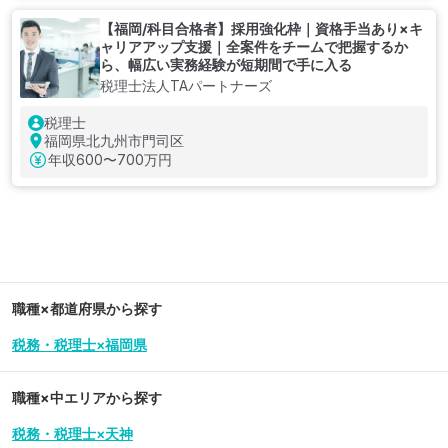
【福岡/科目合格者】採用強化枠｜資格手当あり×キ
ャリアアップ支援｜全案件をチームで把握するか
ら、幅広い実務経験が短期間で手に入る
税理士法人TAパートナーズ
税理士
福岡県北九州市門司区
年収
600〜700万円
職種×都道府県から探す
税務・税理士×福岡県
職種×中エリアから探す
税務・税理士×天神