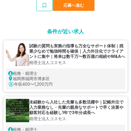
応募へ進む
条件が近い求人
試験の質問も実務の指導も万全なサポート体制｜残
業少なめで勉強時間を確保｜入力外注化でクライア
ントに集中｜将来は数千万〜数百億の相続やM&Aへ
税理士法人コスモス
税務・税理士
福岡県福岡市博多区
年収
400〜1,200万円
未経験から入社した先輩も多数活躍中｜記帳外注で
入力業務なし・先輩の親身なサポートで早く決算や
顧客対応を経験し1年で3年分成長へ
税理士法人コスモス
税務・税理士