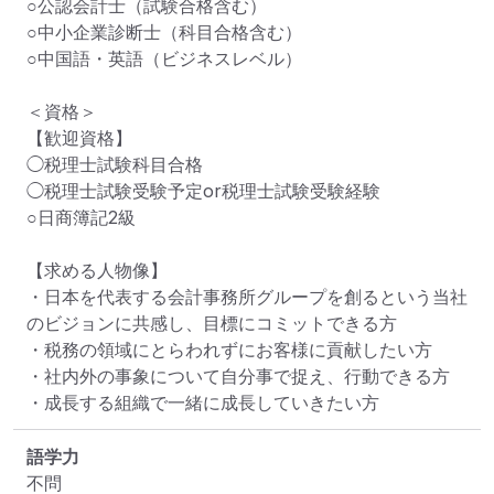
○公認会計士（試験合格含む）

○中小企業診断士（科目合格含む）

○中国語・英語（ビジネスレベル）

＜資格＞

【歓迎資格】

◯税理士試験科目合格

◯税理士試験受験予定or税理士試験受験経験

○日商簿記2級

【求める人物像】

・日本を代表する会計事務所グループを創るという当社
のビジョンに共感し、目標にコミットできる方

・税務の領域にとらわれずにお客様に貢献したい方

・社内外の事象について自分事で捉え、行動できる方

・成長する組織で一緒に成長していきたい方
語学力
不問