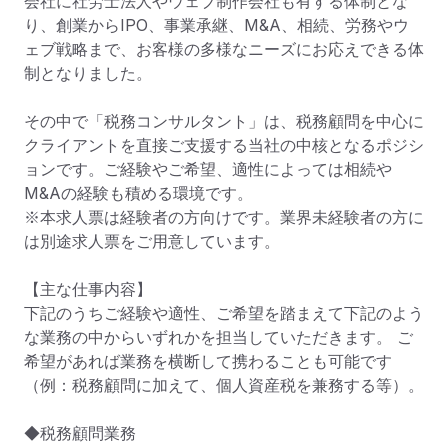
会社に社労士法人やウェブ制作会社も有する体制とな
り、創業からIPO、事業承継、M&A、相続、労務やウ
ェブ戦略まで、お客様の多様なニーズにお応えできる体
制となりました。

その中で「税務コンサルタント」は、税務顧問を中心に
クライアントを直接ご支援する当社の中核となるポジシ
ョンです。ご経験やご希望、適性によっては相続や
M&Aの経験も積める環境です。

※本求人票は経験者の方向けです。業界未経験者の方に
は別途求人票をご用意しています。

【主な仕事内容】

下記のうちご経験や適性、ご希望を踏まえて下記のよう
な業務の中からいずれかを担当していただきます。 ご
希望があれば業務を横断して携わることも可能です
（例：税務顧問に加えて、個人資産税を兼務する等）。

◆税務顧問業務
