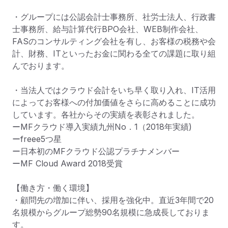
・グループには公認会計士事務所、社労士法人、行政書
士事務所、給与計算代行BPO会社、WEB制作会社、
FASのコンサルティング会社を有し、お客様の税務や会
計、財務、ITといったお金に関わる全ての課題に取り組
んでおります。

・当法人ではクラウド会計をいち早く取り入れ、IT活用
によってお客様への付加価値をさらに高めることに成功
しています。各社からその実績を表彰されました。

ーMFクラウド導入実績九州No．1（2018年実績)　

ーfreee5つ星

ー日本初のMFクラウド公認プラチナメンバー

ーMF Cloud Award 2018受賞

【働き方・働く環境】

・顧問先の増加に伴い、採用を強化中。直近3年間で20
名規模からグループ総勢90名規模に急成長しておりま
す。
