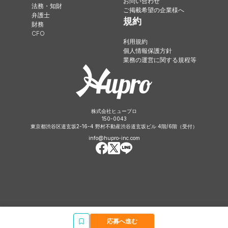
お問い合わせ
法務・知財
ご掲載希望の企業様へ
弁護士
規約
財務
CFO
利用規約
個人情報保護方針
業務の運営に関する規程等
株式会社ヒュープロ
150-0043
東京都渋谷区道玄坂2-16-4 野村不動産渋谷道玄坂ビル 4階/6階（受付）
info@hupro-inc.com
応募へ進む