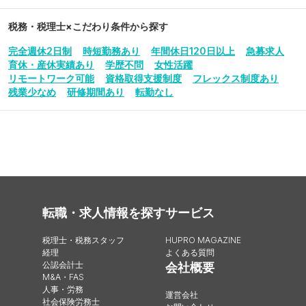
税務・税理士
×こだわり条件から探す
完全週休2日制
時短勤務あり
年間休日120日以上
急募求人
育休・産休実績あり
学歴不問
女性活躍
リモートワーク可能
資格取得支援制度
フレックス制度あり
残業少なめ
研修期間あり
転勤なし
転職・求人情報を探す
サービス
税理士・税務スタッフ
HUPRO MAGAZINE
経理
よくある質問
公認会計士
会社概要
M&A・FAS
人事・労務
運営会社
社会保険労務士