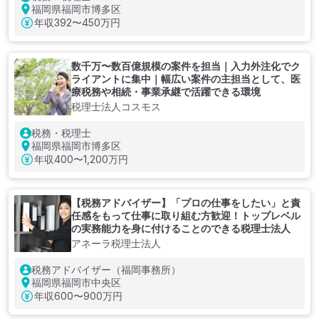
福岡県福岡市博多区
年収
392〜450万円
数千万〜数百億規模の案件を担当｜入力外注化でク
ライアントに集中｜幅広い案件の主担当として、医
療税務や相続・事業承継で活躍できる環境
税理士法人コスモス
税務・税理士
福岡県福岡市博多区
年収
400〜1,200万円
【税務アドバイザー】「プロの仕事をしたい」と責
任感をもって仕事に取り組む方歓迎！トップレベル
の実務能力を身に付けることのできる税理士法人
アネーラ税理士法人
税務アドバイザー（福岡事務所）
福岡県福岡市中央区
年収
600〜900万円