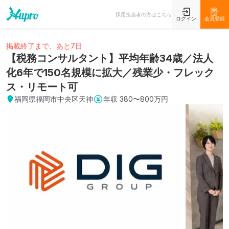
採用担当者の方はこちら
ログイン
会員登録
掲載終了まで、あと7日
【税務コンサルタント】平均年齢34歳／法人
化6年で150名規模に拡大／残業少・フレック
ス・リモート可
福岡県福岡市中央区天神
年収
380〜800万円