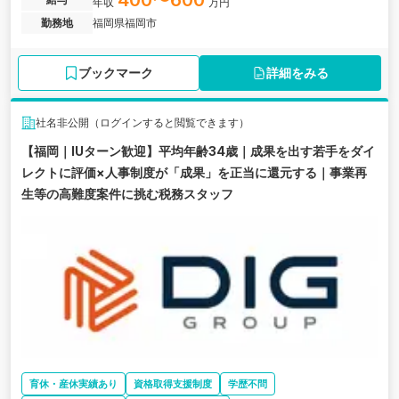
400〜600
年収
万円
勤務地
福岡県福岡市
ブックマーク
詳細をみる
社名非公開（ログインすると閲覧できます）
【福岡｜IUターン歓迎】平均年齢34歳｜成果を出す若手をダイ
レクトに評価×人事制度が「成果」を正当に還元する｜事業再
生等の高難度案件に挑む税務スタッフ
育休・産休実績あり
資格取得支援制度
学歴不問