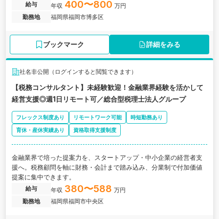
400〜800
給与
年収
万円
勤務地
福岡県福岡市博多区
ブックマーク
詳細をみる
社名非公開（ログインすると閲覧できます）
【税務コンサルタント】未経験歓迎！金融業界経験を活かして
経営支援◎週1日リモート可／総合型税理士法人グループ
フレックス制度あり
リモートワーク可能
時短勤務あり
育休・産休実績あり
資格取得支援制度
金融業界で培った提案力を、スタートアップ・中小企業の経営者支
援へ。税務顧問を軸に財務・会計まで踏み込み、分業制で付加価値
提案に集中できます。
380〜588
給与
年収
万円
勤務地
福岡県福岡市中央区