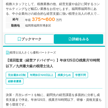
税務スタッフとして、税務業務の他、経営支援や会計に関するコン
サルティングなど幅広い業務をお任せします。福岡県福岡市にあ
る、中小企業向けの総合的な経営支援に強い税理士法人の求人で
す。
375〜600
給与
年収
万円
勤務地
福岡県福岡市博多区
ブックマーク
詳細をみる
税理士法人さくら優和パートナーズ
【巡回監査（経営アドバイザー）】年休125日◎残業月10時間
以下／九州最大級の税理士法人
完全週休2日制
年間休日120日以上
残業少なめ
学歴不問
経験者優遇
決算・月次レポートを軸に、顧問先の経営課題を多面的に分析し成
長支援まで伴走。年休125日、残業月10時間以下、研修・資格支援も
整う環境です。