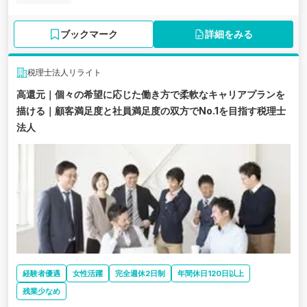
ブックマーク
詳細をみる
税理士法人リライト
高還元｜個々の希望に応じた働き方で柔軟なキャリアプランを
描ける｜顧客満足度と社員満足度の双方でNo.1を目指す税理士
法人
経験者優遇
女性活躍
完全週休2日制
年間休日120日以上
残業少なめ