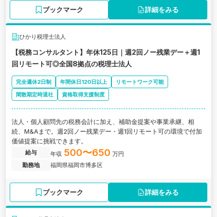
ブックマーク
詳細をみる
ひかり税理士法人
【税務コンサルタント】年休125日｜週2回ノー残業デー＋週1
回リモート可◎全国8拠点の税理士法人
完全週休2日制
年間休日120日以上
リモートワーク可能
閑散期定時退社
資格取得支援制度
法人・個人顧問先の税務会計に加え、補助金提案や事業承継、相
続、M&Aまで。週2回ノー残業デー・週1回リモート可の環境で付加
価値提案に挑戦できます。
500〜650
給与
年収
万円
勤務地
福岡県福岡市博多区
ブックマーク
詳細をみる