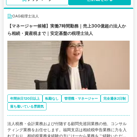
OAG税理士法人
【マネージャー候補】実働7時間勤務｜売上300億超の法人か
ら相続・資産税まで｜安定基盤の税理士法人
年間休日120日以上
転勤なし
管理職・マネージャー
完全週休2日制
落ち着いている雰囲気
法人税務・会計業務および付随する顧問先巡回業務の他、コンサル
ティング業務をお任せします。福岡支店は相続税申告業務に力を入
れており、相続税業務未経験の方には一から業務をご経験いただ