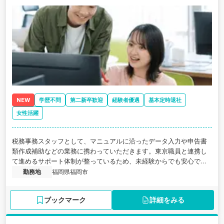
NEW
学歴不問
第二新卒歓迎
経験者優遇
基本定時退社
女性活躍
税務事務スタッフとして、マニュアルに沿ったデータ入力や申告書
類作成補助などの業務に携わっていただきます。東京職員と連携し
て進めるサポート体制が整っているため、未経験からでも安心で
す。残業は少なめで天神駅直結と働きやすさも抜群です。
勤務地
福岡県福岡市
ブックマーク
詳細をみる