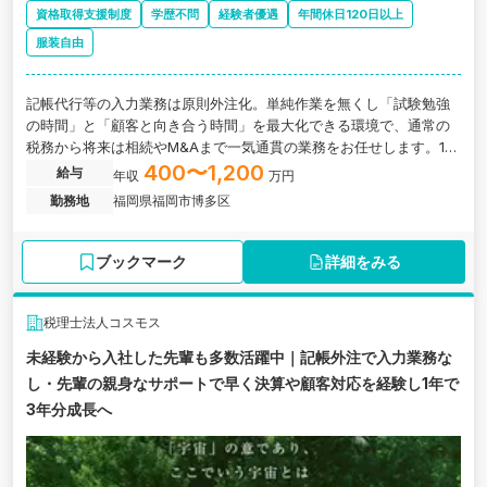
資格取得支援制度
学歴不問
経験者優遇
年間休日120日以上
服装自由
記帳代行等の入力業務は原則外注化。単純作業を無くし「試験勉強
の時間」と「顧客と向き合う時間」を最大化できる環境で、通常の
税務から将来は相続やM&Aまで一気通貫の業務をお任せします。1年
目は前職給与を100%保証し、2年目からは実力をダイレクトに還元
400〜1,200
給与
年収
万円
する成果給へと移行する仕組みです。
勤務地
福岡県福岡市博多区
ブックマーク
詳細をみる
税理士法人コスモス
未経験から入社した先輩も多数活躍中｜記帳外注で入力業務な
し・先輩の親身なサポートで早く決算や顧客対応を経験し1年で
3年分成長へ