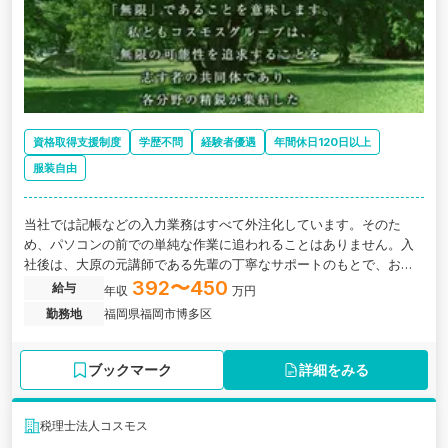
資格取得支援制度
学歴不問
経験者優遇
年間休日120日以上
服装自由
当社では記帳などの入力業務はすべて外注化しています。そのた
め、パソコンの前での単純な作業に追われることはありません。入
社後は、大原の元講師である先輩の丁寧なサポートのもとで、お客
様との対話や決算申告などの「本質的な税務コンサルティング」の
392〜450
給与
年収
万円
業務をおまかせします。
勤務地
福岡県福岡市博多区
ブックマーク
詳細をみる
税理士法人コスモス