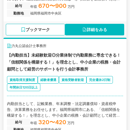
き、成長できる環境があります。また、業務習熟度に応じて部下の
670〜900
給与
年収
万円
マネジメント業務も徐々にお任せしていきます。
勤務地
福岡県福岡市中央区
ブックマーク
詳細をみる
力丸公認会計士事務所
【内勤担当】未経験歓迎◎分業体制で内勤業務に専念できる！
「信頼関係を構築する！」を理念とし、中小企業の税務・会計
顧問として経営のサポートを行う会計事務所
資格取得支援制度
経験者優遇
資格受験者歓迎
完全週休2日制
年間休日120日以上
内勤担当として、記帳業務、年末調整・法定調書償却・資産税申
告、決算業務をお任せします。福岡県福岡市にある、「信頼関係を
構築する！」を理念とし、中小企業の税務・会計顧問として経営の
サポートを行う会計事務所の求人です。
320〜420
給与
年収
万円
勤務地
福岡県福岡市中央区