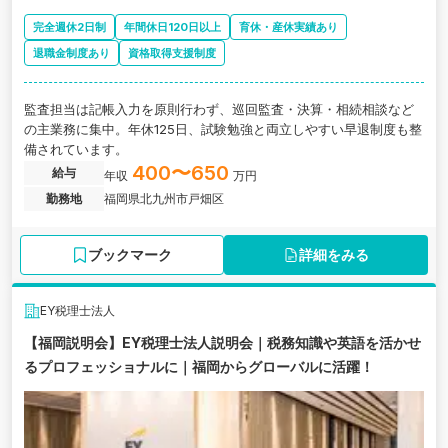
完全週休2日制
年間休日120日以上
育休・産休実績あり
退職金制度あり
資格取得支援制度
監査担当は記帳入力を原則行わず、巡回監査・決算・相続相談など
の主業務に集中。年休125日、試験勉強と両立しやすい早退制度も整
備されています。
400〜650
給与
年収
万円
勤務地
福岡県北九州市戸畑区
ブックマーク
詳細をみる
EY税理士法人
【福岡説明会】EY税理士法人説明会｜税務知識や英語を活かせ
るプロフェッショナルに｜福岡からグローバルに活躍！