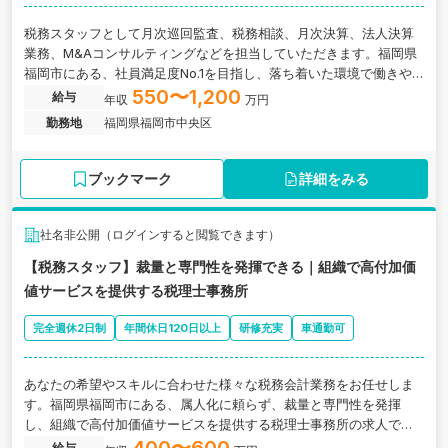
税務スタッフとして月次巡回監査、税務相談、月次決算、法人決算
業務、M&Aコンサルティングなどを担当していただきます。福岡県
福岡市にある、社員満足度No.1を目指し、落ち着いた環境で働きや
すさとやりがいを両立できる税理士法人の求人です。
550〜1,200
給与
年収
万円
勤務地
福岡県福岡市中央区
ブックマーク
詳細をみる
社名非公開（ログインすると閲覧できます）
【税務スタッフ】裁量と専門性を発揮できる｜組織で高付加価
値サービスを提供する税理士事務所
完全週休2日制
年間休日120日以上
研修充実
車通勤可
あなたの希望やスキルに合わせた様々な税務会計業務をお任せしま
す。福岡県福岡市にある、属人化に頼らず、裁量と専門性を発揮
し、組織で高付加価値サービスを提供する税理士事務所の求人で
す。
給与