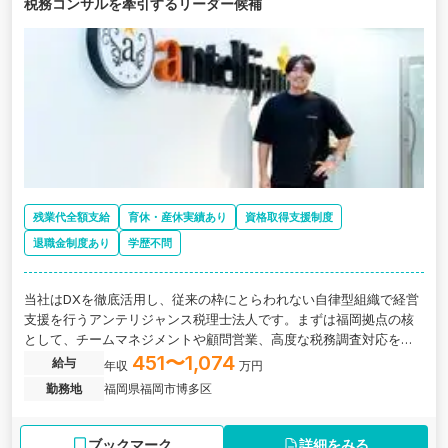
税務コンサルを牽引するリーダー候補
残業代全額支給
育休・産休実績あり
資格取得支援制度
退職金制度あり
学歴不問
当社はDXを徹底活用し、従来の枠にとらわれない自律型組織で経営
支援を行うアンテリジャンス税理士法人です。まずは福岡拠点の核
として、チームマネジメントや顧問営業、高度な税務調査対応を統
括する業務をお任せします。東京・大阪での経験を活かし、将来の
451〜1,074
給与
年収
万円
拠点長として、福岡の地から組織と経営を動かしていただきます。
勤務地
福岡県福岡市博多区
ブックマーク
詳細をみる