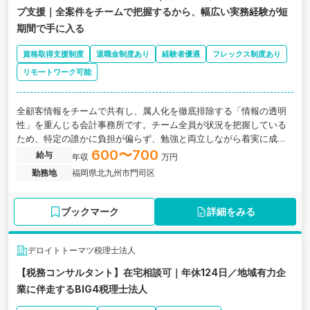
プ支援｜全案件をチームで把握するから、幅広い実務経験が短
期間で手に入る
資格取得支援制度
退職金制度あり
経験者優遇
フレックス制度あり
リモートワーク可能
全顧客情報をチームで共有し、属人化を徹底排除する「情報の透明
性」を重んじる会計事務所です。チーム全員が状況を把握している
ため、特定の誰かに負担が偏らず、勉強と両立しながら着実に成長
できる体制です。
600〜700
給与
年収
万円
勤務地
福岡県北九州市門司区
ブックマーク
詳細をみる
デロイトトーマツ税理士法人
【税務コンサルタント】在宅相談可｜年休124日／地域有力企
業に伴走するBIG4税理士法人