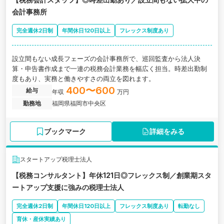
会計事務所
完全週休2日制
年間休日120日以上
フレックス制度あり
設立間もない成長フェーズの会計事務所で、巡回監査から法人決
算・申告書作成まで一連の税務会計業務を幅広く担当。時差出勤制
度もあり、実務と働きやすさの両立を図れます。
400〜600
給与
年収
万円
勤務地
福岡県福岡市中央区
ブックマーク
詳細をみる
スタートアップ税理士法人
【税務コンサルタント】年休121日◎フレックス制／創業期スタ
ートアップ支援に強みの税理士法人
完全週休2日制
年間休日120日以上
フレックス制度あり
転勤なし
育休・産休実績あり