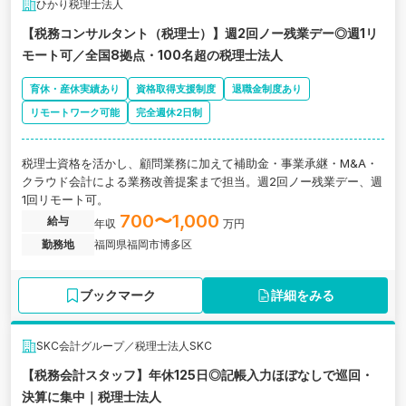
ひかり税理士法人
【税務コンサルタント（税理士）】週2回ノー残業デー◎週1リ
モート可／全国8拠点・100名超の税理士法人
育休・産休実績あり
資格取得支援制度
退職金制度あり
リモートワーク可能
完全週休2日制
税理士資格を活かし、顧問業務に加えて補助金・事業承継・M&A・
クラウド会計による業務改善提案まで担当。週2回ノー残業デー、週
1回リモート可。
700〜1,000
給与
年収
万円
勤務地
福岡県福岡市博多区
ブックマーク
詳細をみる
SKC会計グループ／税理士法人SKC
【税務会計スタッフ】年休125日◎記帳入力ほぼなしで巡回・
決算に集中｜税理士法人