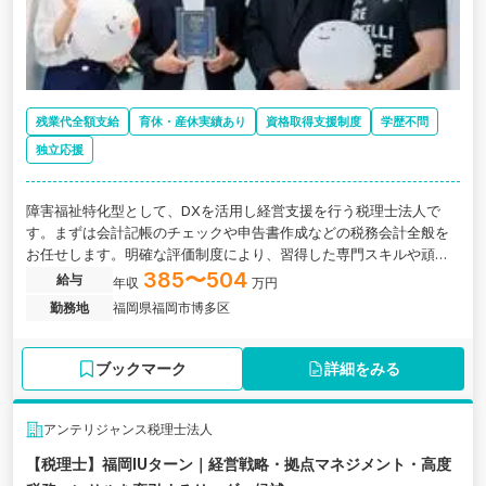
残業代全額支給
育休・産休実績あり
資格取得支援制度
学歴不問
独立応援
障害福祉特化型として、DXを活用し経営支援を行う税理士法人で
す。まずは会計記帳のチェックや申告書作成などの税務会計全般を
お任せします。明確な評価制度により、習得した専門スキルや頑張
りは着実に給与へ還元。福岡への移住を機に、市場価値の高い専門
385〜504
給与
年収
万円
スタッフを目指しませんか。
勤務地
福岡県福岡市博多区
ブックマーク
詳細をみる
アンテリジャンス税理士法人
【税理士】福岡IUターン｜経営戦略・拠点マネジメント・高度