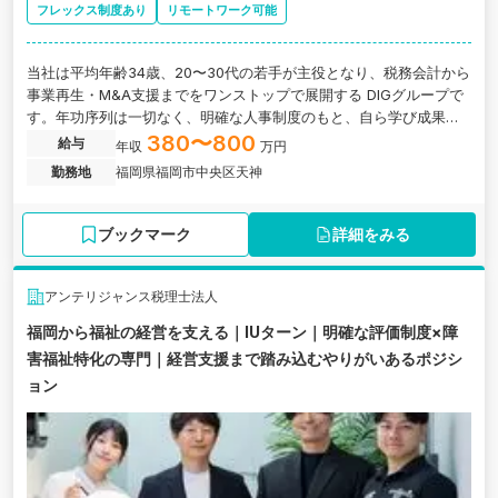
フレックス制度あり
リモートワーク可能
当社は平均年齢34歳、20〜30代の若手が主役となり、税務会計から
事業再生・M&A支援までをワンストップで展開する DIGグループで
す。年功序列は一切なく、明確な人事制度のもと、自ら学び成果を
出す方を正当に評価・還元しています。税務コンサル業務を軸に、
380〜800
給与
年収
万円
未経験領域へも自律的に挑戦し、顧客の経営を牽引する業務をお任
勤務地
福岡県福岡市中央区天神
せします。
ブックマーク
詳細をみる
アンテリジャンス税理士法人
福岡から福祉の経営を支える｜IUターン｜明確な評価制度×障
害福祉特化の専門｜経営支援まで踏み込むやりがいあるポジシ
ョン