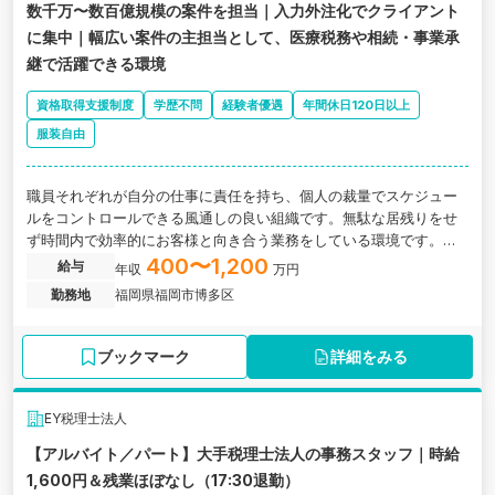
数千万〜数百億規模の案件を担当｜入力外注化でクライアント
に集中｜幅広い案件の主担当として、医療税務や相続・事業承
継で活躍できる環境
資格取得支援制度
学歴不問
経験者優遇
年間休日120日以上
服装自由
職員それぞれが自分の仕事に責任を持ち、個人の裁量でスケジュー
ルをコントロールできる風通しの良い組織です。無駄な居残りをせ
ず時間内で効率的にお客様と向き合う業務をしている環境です。こ
れまでの経験を活かし、裁量を持って案件を動かせる主担当の業務
400〜1,200
給与
年収
万円
をおまかせします。
勤務地
福岡県福岡市博多区
ブックマーク
詳細をみる
EY税理士法人
【アルバイト／パート】大手税理士法人の事務スタッフ｜時給
1,600円＆残業ほぼなし（17:30退勤）