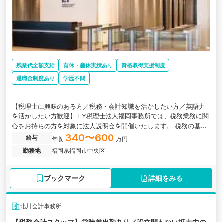
残業代全額支給
育休・産休実績あり
資格取得支援制度
退職金制度あり
学歴不問
【税理士に興味のある方／税務・会計知識を活かしたい方／英語力
を活かしたい方歓迎】 EY税理士法人福岡事務所では、税務業務に関
心をお持ちの方を対象に法人説明会を開催いたします。 税務の基礎
知識、会計知識、英語力などを活かしながら、プロフェッショナル
340〜600
給与
年収
万円
としてのキャリア形成を目指す方を歓迎します！
勤務地
福岡県福岡市中央区
ブックマーク
詳細をみる
北川会計事務所
【税務会計スタッフ】◎時差出勤あり／設立間もない拡大中の