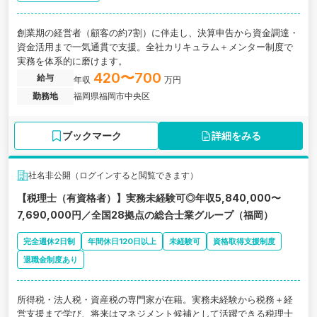
創業期の経営者（顧客の約7割）に伴走し、決算申告から資金調達・
資金活用まで一気通貫で支援。全社カリキュラム＋メンター制度で
実務を体系的に磨けます。
420〜700
給与
年収
万円
勤務地
福岡県福岡市中央区
ブックマーク
詳細をみる
社名非公開（ログインすると閲覧できます）
【税理士（有資格者）】実務未経験可◎年収5,840,000〜
7,690,000円／全国28拠点の総合士業グループ（福岡）
完全週休2日制
年間休日120日以上
未経験可
資格取得支援制度
退職金制度あり
所得税・法人税・資産税の専門家が在籍。実務未経験から税務＋経
営支援まで学び、将来はマネジメント候補として活躍できる税理士