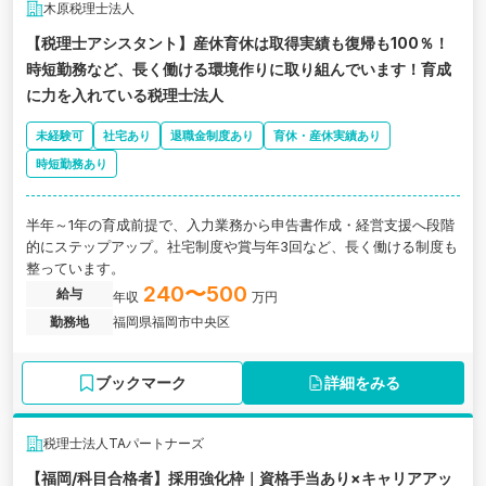
木原税理士法人
【税理士アシスタント】産休育休は取得実績も復帰も100％！
時短勤務など、長く働ける環境作りに取り組んでいます！育成
に力を入れている税理士法人
未経験可
社宅あり
退職金制度あり
育休・産休実績あり
時短勤務あり
半年～1年の育成前提で、入力業務から申告書作成・経営支援へ段階
的にステップアップ。社宅制度や賞与年3回など、長く働ける制度も
整っています。
240〜500
給与
年収
万円
勤務地
福岡県福岡市中央区
ブックマーク
詳細をみる
税理士法人TAパートナーズ
【福岡/科目合格者】採用強化枠｜資格手当あり×キャリアアッ