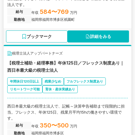
法人です。
584〜769
給与
年収
万円
勤務地
福岡県福岡市博多区祇園町
ブックマーク
詳細をみる
税理士法人アップパートナーズ
【税理士補助・経理事務】年休125日／フレックス制度あり｜
西日本最大級の税理士法人
年間休日120日以上
残業少なめ
フルフレックス制度あり
リモートワーク可能
育休・産休実績あり
西日本最大級の税理士法人で、記帳～決算申告補助まで段階的に担
当。フレックス、年休125日、残業月平均15hの働きやすい環境で
す。
350〜500
給与
年収
万円
勤務地
福岡県福岡市博多区