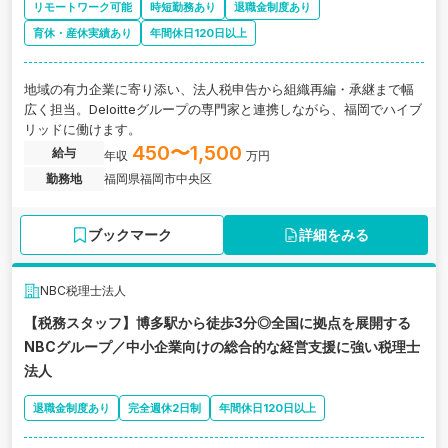
リモートワーク可能
時短勤務あり
退職金制度あり
育休・産休実績あり
年間休日120日以上
地域の有力企業に寄り添い、法人税申告から組織再編・承継まで幅
広く担当。Deloitteグループの専門家と連携しながら、福岡でハイブ
リッドに働けます。
450〜1,500
給与
年収
万円
勤務地
福岡県福岡市中央区
ブックマーク
詳細をみる
NBC税理士法人
【税務スタッフ】博多駅から徒歩3分◎全国に拠点を展開する
NBCグループ／中小企業向けの総合的な経営支援に強い税理士
法人
退職金制度あり
完全週休2日制
年間休日120日以上