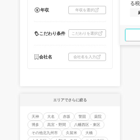
る税
年収
年収を選択
こだわり条件
こだわりを選択
会社名
会社名を入力
エリアでさらに絞る
天神
大名
赤坂
警固
薬院
博多
高宮・野間
八幡西区・東区
その他北九州市
久留米
大橋