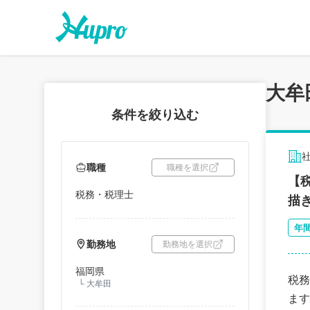
大牟
条件を絞り込む
職種
職種を選択
【
税務・税理士
描
年
勤務地
勤務地を選択
福岡県
税務
└
大牟田
ます