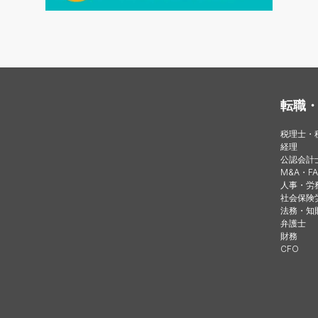
転職
税理士・
経理
公認会計
M&A・FA
人事・労
社会保険
法務・知
弁護士
財務
CFO