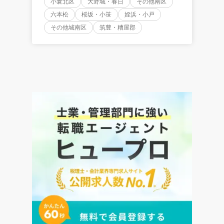
小倉北区
大野城・春日
その他南区
六本松
桜坂・小笹
姪浜・小戸
その他城南区
筑豊・糟屋郡