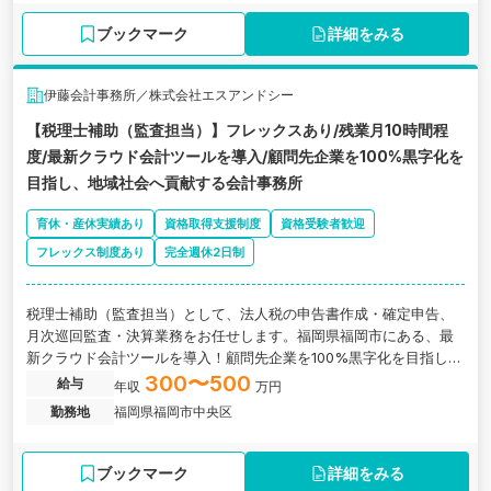
ブックマーク
詳細をみる
伊藤会計事務所／株式会社エスアンドシー
【税理士補助（監査担当）】フレックスあり/残業月10時間程
度/最新クラウド会計ツールを導入/顧問先企業を100%黒字化を
目指し、地域社会へ貢献する会計事務所
育休・産休実績あり
資格取得支援制度
資格受験者歓迎
フレックス制度あり
完全週休2日制
税理士補助（監査担当）として、法人税の申告書作成・確定申告、
月次巡回監査・決算業務をお任せします。福岡県福岡市にある、最
新クラウド会計ツールを導入！顧問先企業を100%黒字化を目指し、
地域社会へ貢献する会計事務所の求人です。
300〜500
給与
年収
万円
勤務地
福岡県福岡市中央区
ブックマーク
詳細をみる