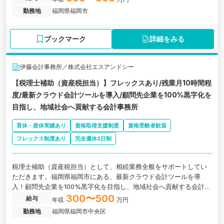
勤務地
福岡県福岡市
ブックマーク
詳細をみる
伊藤会計事務所／株式会社エスアンドシー
【税理士補助（資産税担当）】フレックスあり/残業月10時間程
度/最新クラウド会計ツールを導入/顧問先企業を100%黒字化を
目指し、地域社会へ貢献する会計事務所
育休・産休実績あり
資格取得支援制度
資格受験者歓迎
フレックス制度あり
完全週休2日制
税理士補助（資産税担当）として、相続業務全般をサポートしてい
ただきます。福岡県福岡市にある、最新クラウド会計ツールを導
入！顧問先企業を100%黒字化を目指し、地域社会へ貢献する会計事
務所の求人です。
300〜500
給与
年収
万円
勤務地
福岡県福岡市中央区