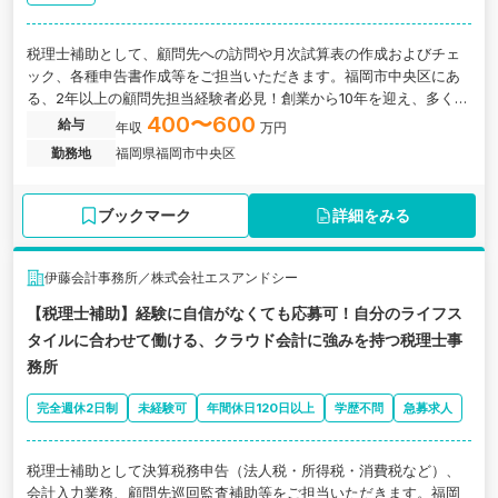
税理士補助として、顧問先への訪問や月次試算表の作成およびチェ
ック、各種申告書作成等をご担当いただきます。福岡市中央区にあ
る、2年以上の顧問先担当経験者必見！創業から10年を迎え、多くの
企業から支持を集めて成長を続ける会計事務所の求人です。
400〜600
給与
年収
万円
勤務地
福岡県福岡市中央区
ブックマーク
詳細をみる
伊藤会計事務所／株式会社エスアンドシー
【税理士補助】経験に自信がなくても応募可！自分のライフス
タイルに合わせて働ける、クラウド会計に強みを持つ税理士事
務所
完全週休2日制
未経験可
年間休日120日以上
学歴不問
急募求人
税理士補助として決算税務申告（法人税・所得税・消費税など）、
会計入力業務、顧問先巡回監査補助等をご担当いただきます。福岡