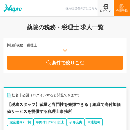
条件で絞りこむ
採用担当者の方はこちら
ログイン
会員登録
薬院の税務・税理士 求人一覧
[職種]
税務・税理士
条件で絞りこむ
社名非公開（ログインすると閲覧できます）
【税務スタッフ】裁量と専門性を発揮できる｜組織で高付加価
値サービスを提供する税理士事務所
完全週休2日制
年間休日120日以上
研修充実
車通勤可