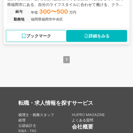
県福岡市にある、自分のライフスタイルに合わせて働ける、クラウ
ド会計に強みを持つ税理士事務所の求人です。
300〜500
給与
年収
万円
勤務地
福岡県福岡市中央区
ブックマーク
詳細をみる
1
転職・求人情報を探す
サービス
税理士・税務スタッフ
HUPRO MAGAZINE
経理
よくある質問
公認会計士
会社概要
M&A・FAS