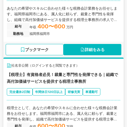
あなたの希望やスキルに合わせた様々な税務会計業務をお任せしま
す。福岡県福岡市にある、属人化に頼らず、裁量と専門性を発揮
し、組織で高付加価値サービスを提供する税理士事務所の求人で
す。
400〜600
給与
年収
万円
勤務地
福岡県福岡市
ブックマーク
詳細をみる
社名非公開（ログインすると閲覧できます）
【税理士】有資格者必見！裁量と専門性を発揮できる｜組織で
高付加価値サービスを提供する税理士事務所
完全週休2日制
年間休日120日以上
研修充実
車通勤可
税理士として、あなたの希望やスキルに合わせた様々な税務会計業
務をお任せします。福岡県福岡市にある、属人化に頼らず、裁量と
専門性を発揮し、組織で高付加価値サービスを提供する税理士事務
所の求人です。
600〜800
給与
年収
万円