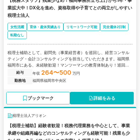
【税務スタッフ】残業少なめ！福岡事務所立ち上げから1年・事
業拡大中！DX化を進め、資格取得や子育てとの両立がしやすい
税理士法人
女性活躍
育休・産休実績あり
リモートワーク可能
完全週休2日制
転勤なし
税理士補助として、顧問先（事業経営者）を巡回し、経営コンサル
ティング・会計コンサルティングを担当していただきます。福岡県
福岡市にある、未経験歓迎！マンツーマンの教育体制あり！巡回業
務を通して高い専門性を身につけられる税理士法人の求人です。
264〜500
給与
年収
万円
勤務地
福岡県福岡市中央区
ブックマーク
詳細をみる
税理士法人アリオン
【税理士補助】経験者歓迎！税務代理業務を中心として、事業
承継や組織再編などのコンサルティングも経験可能！残業も少