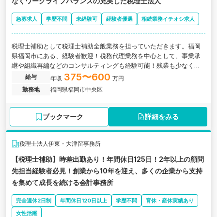
なくワークライフバランスの充実した税理士法人
急募求人
学歴不問
未経験可
経験者優遇
相続業務イチオシ求人
税理士補助として税理士補助全般業務を担っていただきます。福岡
県福岡市にある、経験者歓迎！税務代理業務を中心として、事業承
継や組織再編などのコンサルティングも経験可能！残業も少なくワ
ークライフバランスの充実した税理士法人の求人です。
375〜600
給与
年収
万円
勤務地
福岡県福岡市中央区
ブックマーク
詳細をみる
税理士法人伊東・大津留事務所
【税理士補助】時差出勤あり！年間休日125日！2年以上の顧問
先担当経験者必見！創業から10年を迎え、多くの企業から支持
を集めて成長を続ける会計事務所
完全週休2日制
年間休日120日以上
学歴不問
育休・産休実績あり
女性活躍