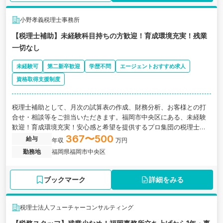
小野孝義税理士事務所
【税理士補助】未経験科目持ちの方歓迎！育成環境充実！残業
一切なし
未経験可
第二新卒歓迎
学歴不問
エージェントおすすめ求人
資格取得支援制度
税理士補助として、月次の試算表の作成、財務分析、お客様との打
合せ・相談等をご担当いただきます。福岡市中央区にある、未経験
歓迎！育成環境充実！安心感と希望を提供するプロ集団の税理士事
務所の求人です。
367〜500
給与
年収
万円
勤務地
福岡県福岡市中央区
ブックマーク
詳細をみる
税理士法人フューチャーコンサルティング