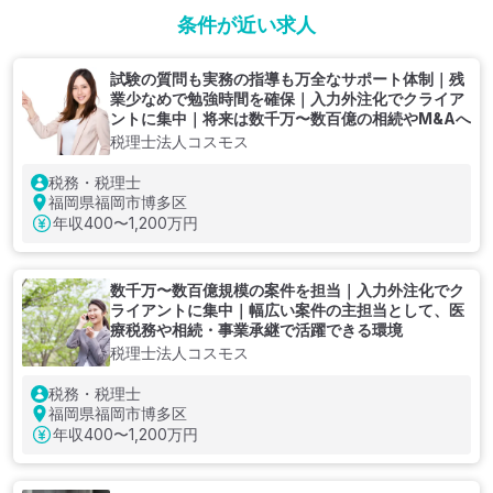
条件が近い求人
試験の質問も実務の指導も万全なサポート体制｜残
業少なめで勉強時間を確保｜入力外注化でクライア
ントに集中｜将来は数千万〜数百億の相続やM&Aへ
税理士法人コスモス
税務・税理士
福岡県福岡市博多区
年収
400〜1,200万円
数千万〜数百億規模の案件を担当｜入力外注化でク
ライアントに集中｜幅広い案件の主担当として、医
療税務や相続・事業承継で活躍できる環境
税理士法人コスモス
税務・税理士
福岡県福岡市博多区
年収
400〜1,200万円