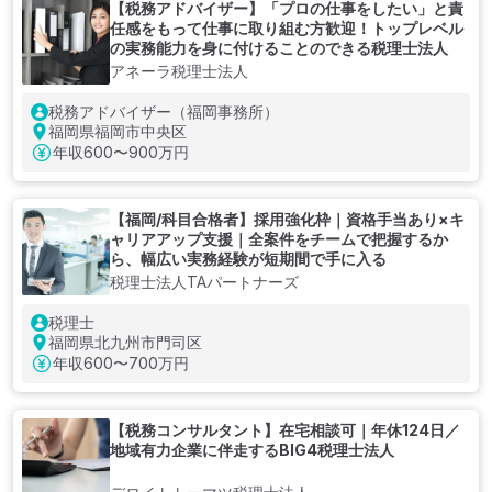
【税務アドバイザー】「プロの仕事をしたい」と責
任感をもって仕事に取り組む方歓迎！トップレベル
の実務能力を身に付けることのできる税理士法人
アネーラ税理士法人
税務アドバイザー（福岡事務所）
福岡県福岡市中央区
年収
600〜900万円
【福岡/科目合格者】採用強化枠｜資格手当あり×キ
ャリアアップ支援｜全案件をチームで把握するか
ら、幅広い実務経験が短期間で手に入る
税理士法人TAパートナーズ
税理士
福岡県北九州市門司区
年収
600〜700万円
【税務コンサルタント】在宅相談可｜年休124日／
地域有力企業に伴走するBIG4税理士法人