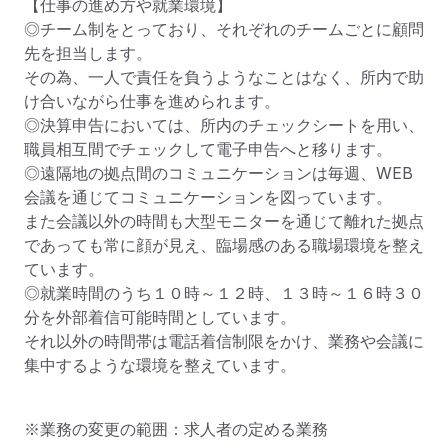
【仕事の進め方や就業環境】

◎チーム制をとっており、それぞれのチームごとに顧問
先を担当します。

その為、一人で責任を負うようなことはなく、所内で助
け合いながら仕事を進められます。

◎決算申告においては、所内のチェックシートを用い、

職員相互間でチェックして電子申告へと移ります。

◎遠隔地の拠点間のコミュニケーションは毎週、WEB
会議を通じてコミュニケーションを図っています。

また会議以外の時間も大型モニターを通じて離れた拠点
であっても常に顔が見え、臨場感のある職場環境を整え
ています。

◎就業時間のうち１０時～１２時、１３時～１６時３０
分を外部着信可能時間としています。

それ以外の時間帯は電話着信制限をかけ、業務や会議に
集中するような環境を整えています。
※業務の変更の範囲：求人者の定める業務