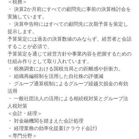
＜税務＞

・ 決算2か月前にすべての顧問先に事前の決算検討会を
実施しています。

・ 決算申告時にはすべての顧問先に次期予算を策定し
提示します。

予算策定には過去の決算数値のみならず、経営者と会話
することが必須で、

予算策定を通じて経営方針や事業内容を把握するための
仕組み作りとして取り入れています。

・ 税務調査における国税当局との距離感や折衝力。

・ 組織再編税制を活用した自社株の評価減

・ グループ通算税制によるグループ繰越欠損金の有効
活用

・ 一般社団法人の活用による相続税対策とグループ法
人税対策

＜会計・経理＞

・ 対金融機関を踏まえた会計処理

・ 経理業務の効率化提案(クラウド会計)

＜専門分野＞
