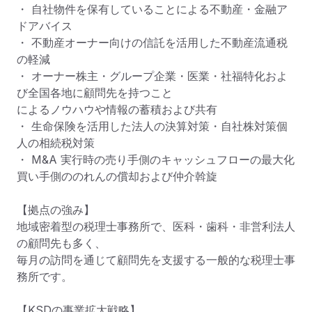
・ 自社物件を保有していることによる不動産・金融ア
ドアバイス

・ 不動産オーナー向けの信託を活用した不動産流通税
の軽減

・ オーナー株主・グループ企業・医業・社福特化およ
び全国各地に顧問先を持つこと

によるノウハウや情報の蓄積および共有

・ 生命保険を活用した法人の決算対策・自社株対策個
人の相続税対策

・ M&A 実行時の売り手側のキャッシュフローの最大化
買い手側ののれんの償却および仲介斡旋

【拠点の強み】

地域密着型の税理士事務所で、医科・歯科・非営利法人
の顧問先も多く、

毎月の訪問を通じて顧問先を支援する一般的な税理士事
務所です。

【KSDの事業拡大戦略】
