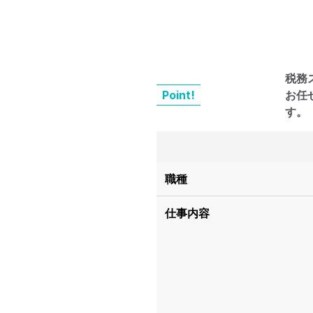
税務
Point!
お任
す。
職種
仕事内容