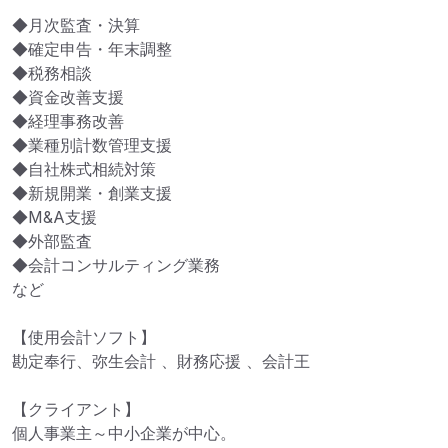
◆月次監査・決算

◆確定申告・年末調整 

◆税務相談 

◆資金改善支援 

◆経理事務改善 

◆業種別計数管理支援 

◆自社株式相続対策 

◆新規開業・創業支援 

◆M&A支援 

◆外部監査 

◆会計コンサルティング業務

など 

【使用会計ソフト】

勘定奉行、弥生会計 、財務応援 、会計王

【クライアント】

個人事業主～中小企業が中心。
