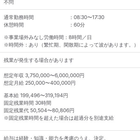
不問
通常勤務時間
：
08:30
〜
17:30
休憩時間
：
60
分
※事業場外みなし労働時間：8時間／日

※時間外：あり（繁忙期、閑散期によって波があります。）
残業が発生する場合があります
想定年収
3,750,000
〜
6,000,000
円
想定月給
250,000
〜
400,000
円
基本給 
199,496〜319,194円
固定残業時間 
30時間
固定残業代 
50,504〜80,806円
※固定残業時間を超えた場合は超過分を別途支給
給与は経験・知識・能力を考慮のうえ、決定。
