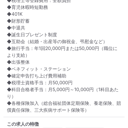
◆税理士等登録費用：全額負担

◆育児休暇時短勤務

◆401K

◆財形貯蓄

◆中退共

◆誕生日プレゼント制度

◆互助会（結婚・出産等の御祝金、弔慰金など）

◆旅行手当：年1回20,000円または50,000円（職位に
より支給）

◆出張整体

◆ベネフィット・ステーション

◆確定申告打ち上げ費用補助

◆税理士資格手当：月50,000円

◆科目合格者手当：月5,000円～10,000円（1科目あた
り）

◆各種保険加入（総合福祉団体定期保険、養老保険、賠
償責任保険、三大疾病サポート保険等）
この求人の特徴