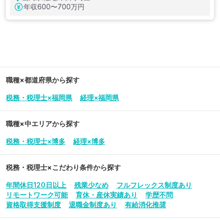
年収
600〜700万円
職種×都道府県から探す
税務・税理士×福岡県
経理×福岡県
職種×中エリアから探す
税務・税理士×博多
経理×博多
税務・税理士
×こだわり条件から探す
年間休日120日以上
残業少なめ
フルフレックス制度あり
リモートワーク可能
育休・産休実績あり
学歴不問
資格取得支援制度
退職金制度あり
有給消化推奨