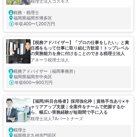
税理士法人コスモス
税務・税理士
福岡県福岡市博多区
年収
400〜1,200万円
【税務アドバイザー】「プロの仕事をしたい」と責
任感をもって仕事に取り組む方歓迎！トップレベル
の実務能力を身に付けることのできる税理士法人
アネーラ税理士法人
税務アドバイザー（福岡事務所）
福岡県福岡市中央区
年収
600〜900万円
【福岡/科目合格者】採用強化枠｜資格手当あり×キ
ャリアアップ支援｜全案件をチームで把握するか
ら、幅広い実務経験が短期間で手に入る
税理士法人TAパートナーズ
税理士
福岡県北九州市門司区