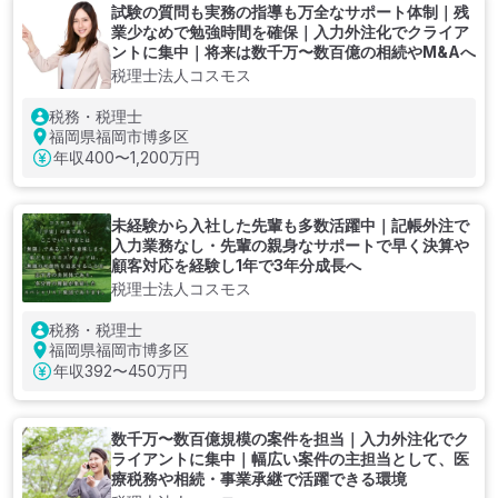
試験の質問も実務の指導も万全なサポート体制｜残
業少なめで勉強時間を確保｜入力外注化でクライア
ントに集中｜将来は数千万〜数百億の相続やM&Aへ
税理士法人コスモス
税務・税理士
福岡県福岡市博多区
年収
400〜1,200万円
未経験から入社した先輩も多数活躍中｜記帳外注で
入力業務なし・先輩の親身なサポートで早く決算や
顧客対応を経験し1年で3年分成長へ
税理士法人コスモス
税務・税理士
福岡県福岡市博多区
年収
392〜450万円
数千万〜数百億規模の案件を担当｜入力外注化でク
ライアントに集中｜幅広い案件の主担当として、医
療税務や相続・事業承継で活躍できる環境