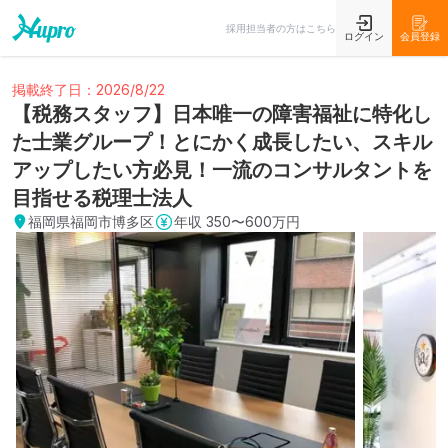
採用担当者の方はこちら
ログイン
会員登録
掲載終了日：2026/8/22
【税務スタッフ】日本唯一の障害福祉に特化し
た士業グループ！とにかく成長したい、スキル
アップしたい方必見！一流のコンサルタントを
目指せる税理士法人
福岡県福岡市博多区
年収
350〜600万円