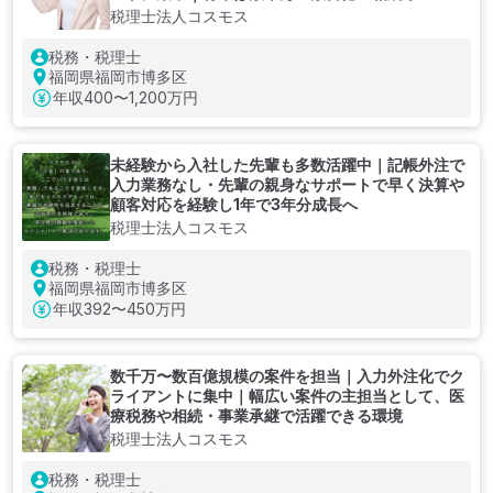
税理士法人コスモス
税務・税理士
福岡県福岡市博多区
年収
400〜1,200万円
未経験から入社した先輩も多数活躍中｜記帳外注で
入力業務なし・先輩の親身なサポートで早く決算や
顧客対応を経験し1年で3年分成長へ
税理士法人コスモス
税務・税理士
福岡県福岡市博多区
年収
392〜450万円
数千万〜数百億規模の案件を担当｜入力外注化でク
ライアントに集中｜幅広い案件の主担当として、医
療税務や相続・事業承継で活躍できる環境
税理士法人コスモス
税務・税理士