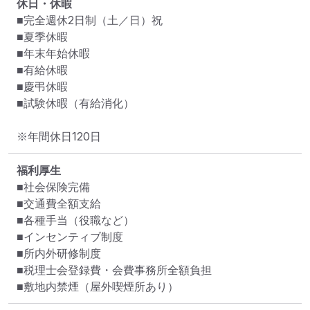
休日・休暇
■完全週休2日制（土／日）祝

■夏季休暇

■年末年始休暇

■有給休暇

■慶弔休暇

■試験休暇（有給消化）

※年間休日120日
福利厚生
■社会保険完備

■交通費全額支給

■各種手当（役職など）

■インセンティブ制度

■所内外研修制度

■税理士会登録費・会費事務所全額負担

■敷地内禁煙（屋外喫煙所あり）