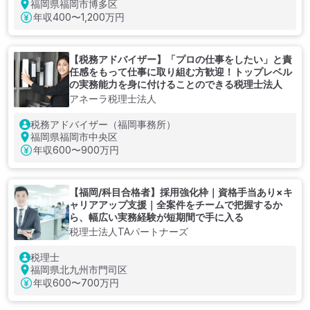
福岡県福岡市博多区
年収
400〜1,200万円
【税務アドバイザー】「プロの仕事をしたい」と責
任感をもって仕事に取り組む方歓迎！トップレベル
の実務能力を身に付けることのできる税理士法人
アネーラ税理士法人
税務アドバイザー（福岡事務所）
福岡県福岡市中央区
年収
600〜900万円
【福岡/科目合格者】採用強化枠｜資格手当あり×キ
ャリアアップ支援｜全案件をチームで把握するか
ら、幅広い実務経験が短期間で手に入る
税理士法人TAパートナーズ
税理士
福岡県北九州市門司区
年収
600〜700万円