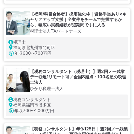
【福岡/科目合格者】採用強化枠｜資格手当あり×キ
ャリアアップ支援｜全案件をチームで把握するか
ら、幅広い実務経験が短期間で手に入る
税理士法人TAパートナーズ
税理士
福岡県北九州市門司区
年収
600〜700万円
【税務コンサルタント（税理士）】週2回ノー残業
デー◎週1リモート可／全国8拠点・100名超の税理
士法人
ひかり税理士法人
税務コンサルタント
福岡県福岡市博多区
年収
700〜1,000万円
【税務コンサルタント】年休125日｜週2回ノー残業