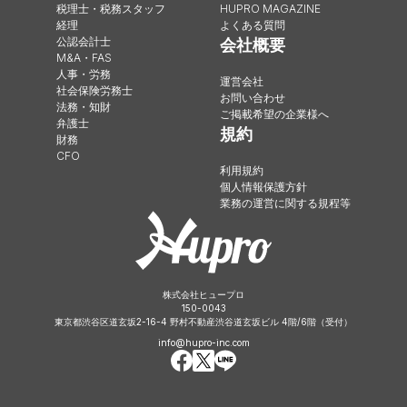
税理士・税務スタッフ
HUPRO MAGAZINE
経理
よくある質問
公認会計士
会社概要
M&A・FAS
人事・労務
運営会社
社会保険労務士
お問い合わせ
法務・知財
ご掲載希望の企業様へ
弁護士
規約
財務
CFO
利用規約
個人情報保護方針
業務の運営に関する規程等
株式会社ヒュープロ
150-0043
東京都渋谷区道玄坂2-16-4 野村不動産渋谷道玄坂ビル 4階/6階（受付）
info@hupro-inc.com