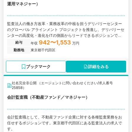
運用マネジャー）
監査法人の働き方改革・業務改革の中核を担うデリバリーセンター
のグローバル アラインメント プロジェクトを推進し、デリバリーセ
ンターの高度化・進化をITの側面からリードできるポジションで
す。
942〜1,553
給与
年収
万円
勤務地
東京都千代田区
ブックマーク
詳細をみる
社名完全非公開 （エージェントに問い合わせください/求人番号
25858）
会計監査職（不動産ファンド／マネジャー）
会計監査職として、不動産ファンド企業に対する各種監査業務をお
任せするポジションです。東京都千代田区にある監査法人の求人で
す。