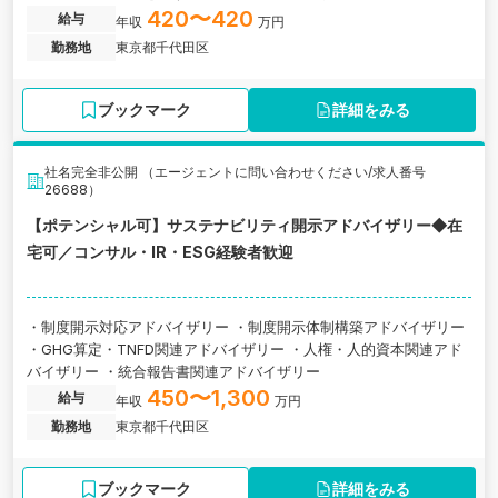
ム監査職(フロント業務)へのキャリアチェンジ実績あり
420〜420
給与
年収
万円
勤務地
東京都千代田区
ブックマーク
詳細をみる
社名完全非公開 （エージェントに問い合わせください/求人番号
26688）
【ポテンシャル可】サステナビリティ開示アドバイザリー◆在
宅可／コンサル・IR・ESG経験者歓迎
・制度開示対応アドバイザリー ・制度開示体制構築アドバイザリー
・GHG算定・TNFD関連アドバイザリー ・人権・人的資本関連アド
バイザリー ・統合報告書関連アドバイザリー
450〜1,300
給与
年収
万円
勤務地
東京都千代田区
ブックマーク
詳細をみる