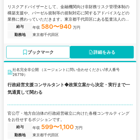
リスクアドバイザーとして、金融機関向け非財務リスク管理体制の
構築支援や、バーゼル規制等の規制対応に関するアドバイスなどの
業務に携わっていただきます。東京都千代田区にある監査法人の求
人です。
580〜940
給与
年収
万円
勤務地
東京都千代田区
ブックマーク
詳細をみる
社名完全非公開 （エージェントに問い合わせください/求人番号
26719）
行政経営支援コンサルタント◆政策立案から決定・実行まで一
気通貫して関わる
官公庁・地方自治体の行政経営確立に向けた各種コンサルティング
をお任せするポジションです。
599〜1,100
給与
年収
万円
勤務地
東京都千代田区