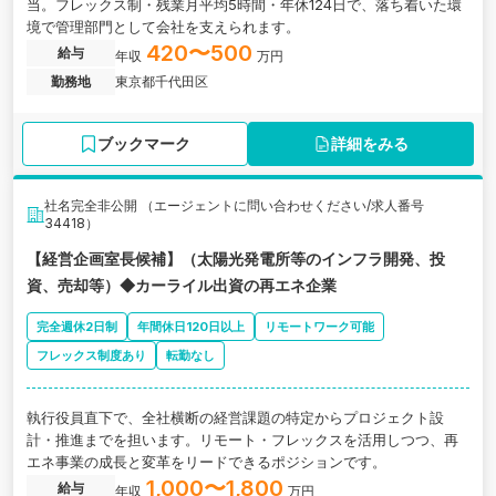
当。フレックス制・残業月平均5時間・年休124日で、落ち着いた環
境で管理部門として会社を支えられます。
420〜500
給与
年収
万円
勤務地
東京都千代田区
ブックマーク
詳細をみる
社名完全非公開 （エージェントに問い合わせください/求人番号
34418）
【経営企画室長候補】（太陽光発電所等のインフラ開発、投
資、売却等）◆カーライル出資の再エネ企業
完全週休2日制
年間休日120日以上
リモートワーク可能
フレックス制度あり
転勤なし
執行役員直下で、全社横断の経営課題の特定からプロジェクト設
計・推進までを担います。リモート・フレックスを活用しつつ、再
エネ事業の成長と変革をリードできるポジションです。
1,000〜1,800
給与
年収
万円