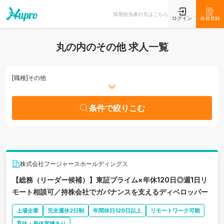
条件で絞りこむ
採用担当者の方はこちら
ログイン
会員登録
丸の内のその他 求人一覧
[職種]
その他
条件で絞りこむ
株式会社フージャースホールディングス
【総務（リーダー候補）】東証プライム×年休120日◎週1日リ
モート相談可／持株会社でガバナンスを支えるディベロッパー
上場企業
完全週休2日制
年間休日120日以上
リモートワーク可能
育休・産休実績あり