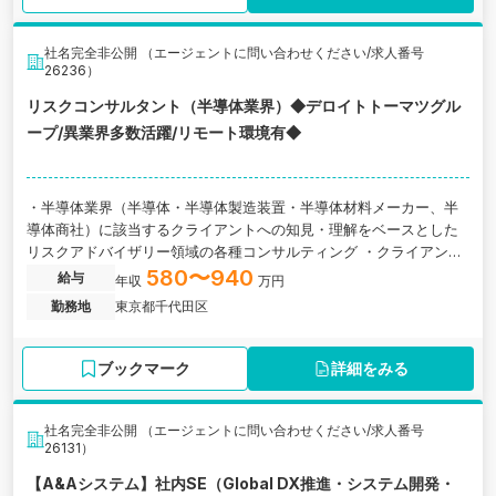
社名完全非公開 （エージェントに問い合わせください/求人番号
26236）
リスクコンサルタント（半導体業界）◆デロイトトーマツグル
ープ/異業界多数活躍/リモート環境有◆
・半導体業界（半導体・半導体製造装置・半導体材料メーカー、半
導体商社）に該当するクライアントへの知見・理解をベースとした
リスクアドバイザリー領域の各種コンサルティング ・クライアント
接点を起点にCXO課題を識別し、課題解決のためのPJを、高い専門
580〜940
給与
年収
万円
性を持つ他ユニット・グローバルのメンバーと共に企画・提案・遂
勤務地
東京都千代田区
行 ・政府・地方自治体・財界・金融機関・ファンド等の業界を取り
巻く各種プレイヤーとの連携・協業を推進
ブックマーク
詳細をみる
社名完全非公開 （エージェントに問い合わせください/求人番号
26131）
【A&Aシステム】社内SE（Global DX推進・システム開発・