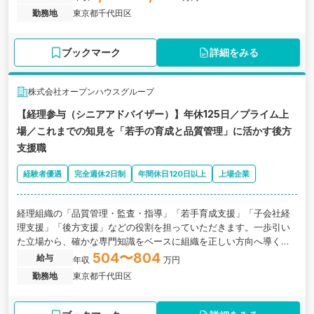
勤務地
東京都千代田区
ブックマーク
詳細をみる
株式会社オープンハウスグループ
【経理参与（シニアアドバイザー）】年休125日／プライム上
場／これまでの知見を「若手の育成と品質管理」に活かす後方
支援職
経験者優遇
完全週休2日制
年間休日120日以上
上場企業
経理組織の「品質管理・監査・指導」「若手育成支援」「子会社経
理支援」「後方支援」などの役割を担っていただきます。一歩引い
た立場から、確かな専門知識をベースに組織を正しい方向へ導くア
ドバイザーとしてご活躍ください。
504〜804
給与
年収
万円
勤務地
東京都千代田区