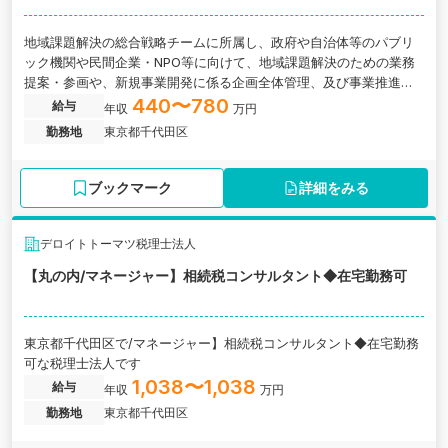
地域課題解決の総合戦略チームに所属し、政府や自治体等のパブリ
ック機関や民間企業・NPO等に向けて、地域課題解決のための業務
提案・参画や、新規事業開発に係る企画全体管理、及び事業推進等
に携わっていただきます。東京都千代田区にある監査法人の求人で
440〜780
給与
年収
万円
す。
勤務地
東京都千代田区
ブックマーク
詳細をみる
デロイトトーマツ税理士法人
【丸の内/マネージャー】相続税コンサルタント◆在宅勤務可
東京都千代田区で/マネージャー】相続税コンサルタント◆在宅勤務
可な税理士法人です
1,038〜1,038
給与
年収
万円
勤務地
東京都千代田区