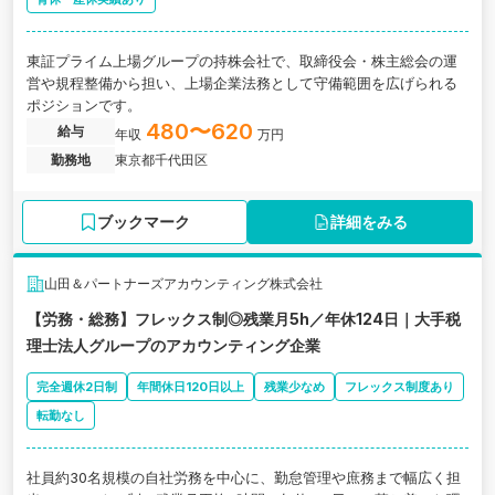
東証プライム上場グループの持株会社で、取締役会・株主総会の運
営や規程整備から担い、上場企業法務として守備範囲を広げられる
ポジションです。
480〜620
給与
年収
万円
勤務地
東京都千代田区
ブックマーク
詳細をみる
山田＆パートナーズアカウンティング株式会社
【労務・総務】フレックス制◎残業月5h／年休124日｜大手税
理士法人グループのアカウンティング企業
完全週休2日制
年間休日120日以上
残業少なめ
フレックス制度あり
転勤なし
社員約30名規模の自社労務を中心に、勤怠管理や庶務まで幅広く担