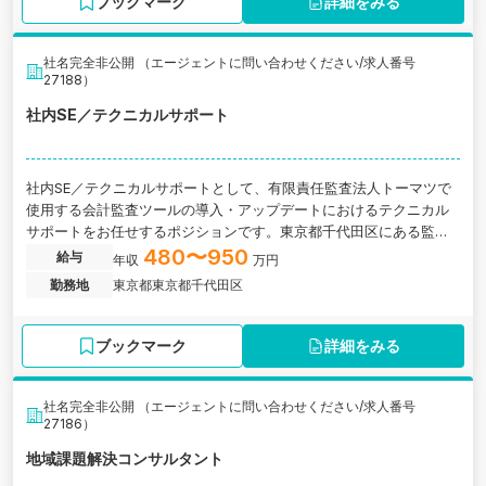
ブックマーク
詳細をみる
社名完全非公開 （エージェントに問い合わせください/求人番号
27188）
社内SE／テクニカルサポート
社内SE／テクニカルサポートとして、有限責任監査法人トーマツで
使用する会計監査ツールの導入・アップデートにおけるテクニカル
サポートをお任せするポジションです。東京都千代田区にある監査
法人の求人です。
480〜950
給与
年収
万円
勤務地
東京都東京都千代田区
ブックマーク
詳細をみる
社名完全非公開 （エージェントに問い合わせください/求人番号
27186）
地域課題解決コンサルタント