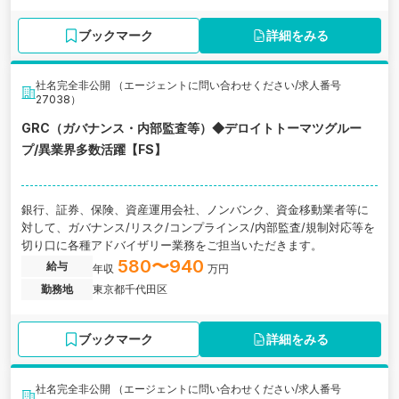
ブックマーク
詳細をみる
社名完全非公開 （エージェントに問い合わせください/求人番号
27038）
GRC（ガバナンス・内部監査等）◆デロイトトーマツグルー
プ/異業界多数活躍【FS】
銀行、証券、保険、資産運用会社、ノンバンク、資金移動業者等に
対して、ガバナンス/リスク/コンプラインス/内部監査/規制対応等を
切り口に各種アドバイザリー業務をご担当いただきます。
580〜940
給与
年収
万円
勤務地
東京都千代田区
ブックマーク
詳細をみる
社名完全非公開 （エージェントに問い合わせください/求人番号