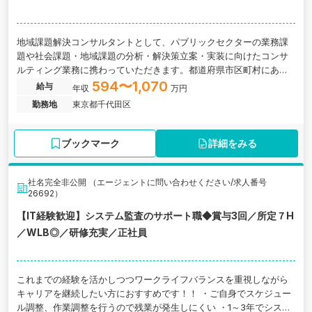
地域課題解決コンサルタントとして、パブリックセクターの業務課
題や社会課題・地域課題の分析・解決策立案・実装に向けたコンサ
ルティング業務に携わっていただきます。都道府県市区町村にある
監査法人の求人です。
594〜1,070
給与
年収
万円
勤務地
東京都千代田区
ブックマーク
詳細をみる
社名完全非公開 （エージェントに問い合わせください/求人番号
26692）
【IT経験歓迎】システム監査のサポート職◆賞与3回／所定７H
／WLB◎／研修充実／正社員
これまでの経験を活かしつつワークライフバランスを重視しながら
キャリアを継続したい方におすすめです！！ ・ご自身でスケジュー
ル調整、作業調整を行うので残業が発生しにくい ・1～3年でシステ