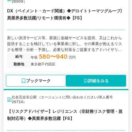
26909）
DX（ペイメント・カード関連）◆デロイトトーマツグループ/
異業界多数活躍/リモート環境有◆【FS】
新しい決済サービス等、新規に金融サービスを提供、又はこれから
提供することを検討している事業者に対し、その事業が抱えるリス
クを整理・分析・予測し、必要な対策をご提案するアドバイザリー
サービスを提供します。 ※具体的な働き方としては、常時１～数個
580〜940
給与
年収
万円
のプロジェクトにアサインされ、そのプロジェクト内で適宜役割・
勤務地
東京都千代田区
タスクを実行します。
ブックマーク
詳細をみる
社名完全非公開 （エージェントに問い合わせください/求人番号
26724）
【リスクアドバイザー】レジリエンス（非財務リスク管理・規
制対応等）◆異業界多数活躍【FS】