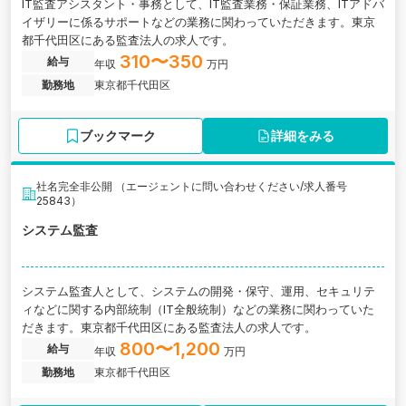
IT監査アシスタント・事務として、IT監査業務・保証業務、ITアドバ
イザリーに係るサポートなどの業務に関わっていただきます。東京
都千代田区にある監査法人の求人です。
310〜350
給与
年収
万円
勤務地
東京都千代田区
ブックマーク
詳細をみる
社名完全非公開 （エージェントに問い合わせください/求人番号
25843）
システム監査
システム監査人として、システムの開発・保守、運用、セキュリテ
ィなどに関する内部統制（IT全般統制）などの業務に関わっていた
だきます。東京都千代田区にある監査法人の求人です。
800〜1,200
給与
年収
万円
勤務地
東京都千代田区