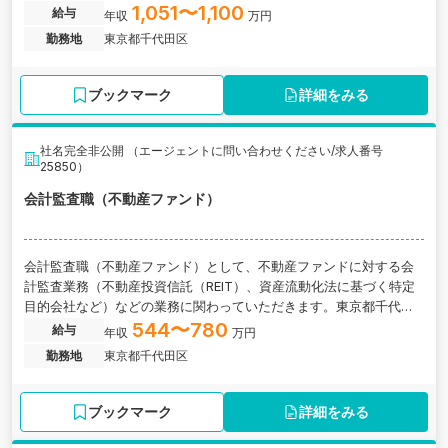
1,051〜1,100
給与
年収
万円
勤務地
東京都千代田区
ブックマーク
詳細をみる
社名完全非公開 （エージェントに問い合わせください/求人番号
25850）
会計監査職（不動産ファンド）
会計監査職（不動産ファンド）として、不動産ファンドに対する会
計監査業務（不動産投資信託（REIT）、資産流動化法に基づく特定
目的会社など）などの業務に関わっていただきます。東京都千代田
区にある監査法人の求人です。
544〜780
給与
年収
万円
勤務地
東京都千代田区
ブックマーク
詳細をみる