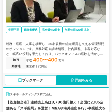
学歴不問
経験者優遇
完全週休2日制
年間休日120日以上
総務・経理・人事を横断し、30名規模の組織運営を支える管理部門
のポジションです。庶務対応や請求処理、社内調整、来客対応な
ど、幅広い役割を果たしており、バックオフィスの経験を活かした
い方にぴったりです。部門横断で関わる機会も多いため、組織全体
400〜400
給与
年収
万円
を見渡す視点が身につきます。
勤務地
東京都千代田区
ブックマーク
詳細をみる
スギホールディングス株式会社
【監査担当者】連結売上高は8,780億円越え！全国に2,185店
舗ある「スギ薬局」を運営！M&Aや海外進出を行い事業拡大を