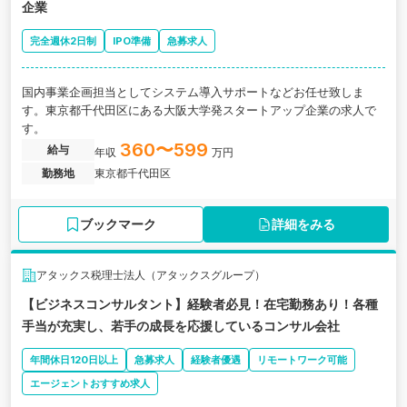
企業
完全週休2日制
IPO準備
急募求人
国内事業企画担当としてシステム導入サポートなどお任せ致しま
す。東京都千代田区にある大阪大学発スタートアップ企業の求人で
す。
360〜599
給与
年収
万円
勤務地
東京都千代田区
ブックマーク
詳細をみる
アタックス税理士法人（アタックスグループ）
【ビジネスコンサルタント】経験者必見！在宅勤務あり！各種
手当が充実し、若手の成長を応援しているコンサル会社
年間休日120日以上
急募求人
経験者優遇
リモートワーク可能
エージェントおすすめ求人