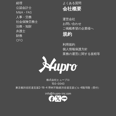
経理
よくある質問
公認会計士
会社概要
M&A・FAS
人事・労務
運営会社
社会保険労務士
お問い合わせ
法務・知財
ご掲載希望の企業様へ
弁護士
規約
財務
CFO
利用規約
個人情報保護方針
業務の運営に関する規程等
株式会社ヒュープロ
150-0043
東京都渋谷区道玄坂2-16-4 野村不動産渋谷道玄坂ビル 4階/6階（受付）
info@hupro-inc.com