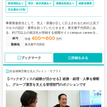
家賃補助あり
育休・産休実績あり
退職金制度あり
経験者優遇
完全週休2日制
事業推進担当として、売上・原価が正しく計上されるための上流プ
ロセスの設計・運用を担っていただきます。東京都千代田区にあ
る、約7万以上の就活生が登録する就職サイトcampus careerを運
営し、企業と人をつなぐ最適なコミュニケーションを提供する企業
400〜600
給与
年収
万円
の求人です。
勤務地
東京都千代田区
ブックマーク
詳細をみる
社会保険労務士法人ブレイン・サプライ
【バックオフィスの経験が活かせる】総務・経理・人事を横断
し、グループ運営を支える管理部門のポジションです