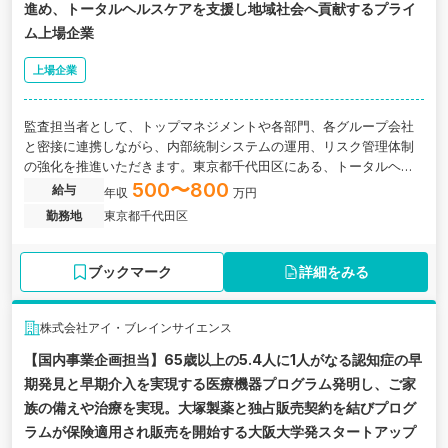
進め、トータルヘルスケアを支援し地域社会へ貢献するプライ
ム上場企業
上場企業
監査担当者として、トップマネジメントや各部門、各グループ会社
と密接に連携しながら、内部統制システムの運用、リスク管理体制
の強化を推進いただきます。東京都千代田区にある、トータルヘル
スケアを支援し地域社会へ貢献するプライム上場企業の求人です。
500〜800
給与
年収
万円
勤務地
東京都千代田区
ブックマーク
詳細をみる
株式会社アイ・ブレインサイエンス
【国内事業企画担当】65歳以上の5.4人に1人がなる認知症の早
期発見と早期介入を実現する医療機器プログラム発明し、ご家
族の備えや治療を実現。大塚製薬と独占販売契約を結びプログ
ラムが保険適用され販売を開始する大阪大学発スタートアップ