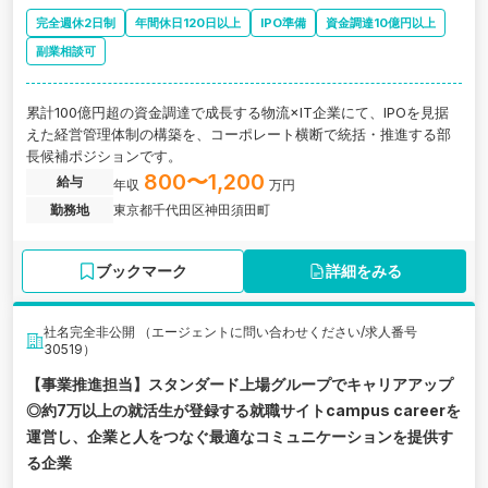
完全週休2日制
年間休日120日以上
IPO準備
資金調達10億円以上
副業相談可
累計100億円超の資金調達で成長する物流×IT企業にて、IPOを見据
えた経営管理体制の構築を、コーポレート横断で統括・推進する部
長候補ポジションです。
800〜1,200
給与
年収
万円
勤務地
東京都千代田区神田須田町
ブックマーク
詳細をみる
社名完全非公開 （エージェントに問い合わせください/求人番号
30519）
【事業推進担当】スタンダード上場グループでキャリアアップ
◎約7万以上の就活生が登録する就職サイトcampus careerを
運営し、企業と人をつなぐ最適なコミュニケーションを提供す
る企業