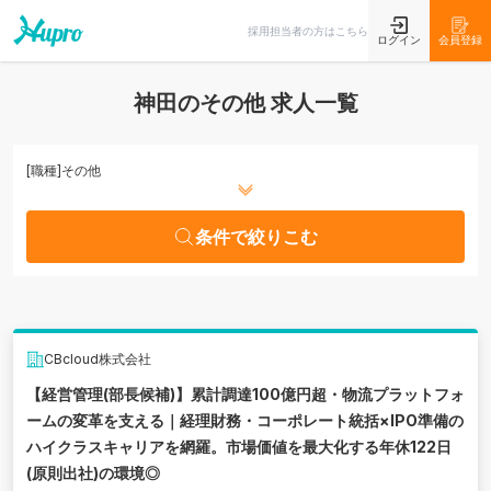
条件で絞りこむ
採用担当者の方はこちら
ログイン
会員登録
神田のその他 求人一覧
[職種]
その他
条件で絞りこむ
CBcloud株式会社
【経営管理(部長候補)】累計調達100億円超・物流プラットフォ
ームの変革を支える｜経理財務・コーポレート統括×IPO準備の
ハイクラスキャリアを網羅。市場価値を最大化する年休122日
(原則出社)の環境◎