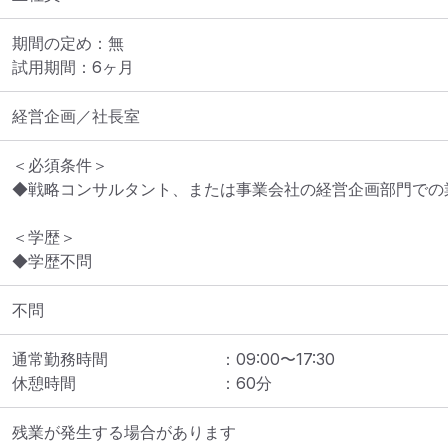
期間の定め：無

試用期間：6ヶ月
経営企画／社長室
＜必須条件＞

◆戦略コンサルタント、または事業会社の経営企画部門での業
＜学歴＞

◆学歴不問
不問
通常勤務時間
：
09:00
〜
17:30
休憩時間
：
60
分
残業が発生する場合があります