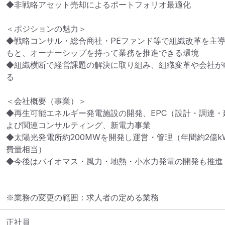
◆非戦略アセット売却によるポートフォリオ最適化

＜ポジションの魅力＞

◆戦略コンサル・総合商社・PEファンド等で組織改革を主
もと、オーナーシップを持って業務を推進できる環境

◆組織横断で経営課題の解決に取り組み、組織変革や会社が
る

＜会社概要（事業）＞

◆再生可能エネルギー発電施設の開発、EPC（設計・調達・
よび関連コンサルティング、新電力事業

◆太陽光発電所約200MWを開発し運営・管理（年間約2億kW
費量相当）

◆今後はバイオマス・風力・地熱・小水力発電の開発も推進
※業務の変更の範囲：求人者の定める業務
正社員