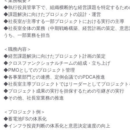
＜業務概要＞

◆執行役員管掌下で、組織横断的な経営課題を特定するための
◆課題解決に向けたプロジェクトの設計・運営

◆社長室が主導する一部プロジェクトにおける実行の主導

◆社長室全体の業務（中期戦略構築、経営計画の策定、意思
うち、一部業務を担当

＜職務内容＞

◆経営課題解決に向けたプロジェクト計画の策定

◆クロスファンクショナルチームの組成・立ち上げ

◆PMOとしてのプロジェクト管理

◆各事業部門との連携、定例会議でのPDCA推進

◆社長室主導プロジェクトではリーダーとしてプロジェクトを
◆プロジェクト成果の実行を担保するための引継ぎの実行

◆その他、社長室業務の推進

＜プロジェクト例＞

◆蓄電池FSの体系化

◆インフラ投資判断の体系化と意思決定速度の向上
