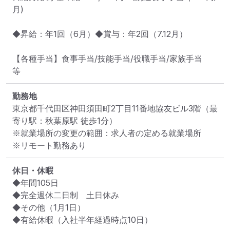
月)

◆昇給：年1回（6月）◆賞与：年2回（7.12月）

【各種手当】食事手当/技能手当/役職手当/家族手当　
等
勤務地
東京都千代田区神田須田町2丁目11番地協友ビル3階
（最
寄り駅：秋葉原駅 徒歩1分）
※就業場所の変更の範囲：求人者の定める就業場所
※リモート勤務あり
休日・休暇
◆年間105日

◆完全週休二日制　土日休み

◆その他（1月1日）

◆有給休暇（入社半年経過時点10日）
