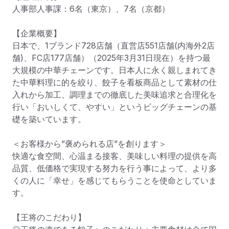
人事部人事課：6名（東京）、7名（京都）

【企業概要】

日本で、1ブランド728店舗（直営店551店舗(内海外2店
舗)、FC店177店舗）（2025年3月31日現在）を持つ最
大規模の中華チェーンです。日本人に永く親しまれてき
た中華料理に的を絞り、餃子を看板商品として素材の仕
入れから加工、調理までの徹底した美味追求と合理化を
行い「おいしくて、やすい」というビッグチェーンの基
礎を築いています。

＜お客様から”褒められる店”を創ります＞

快適な食空間、心温まる接客、美味しい料理の提供を高
品質、低価格で実現する努力を行う事によって、より多
くの人に「幸せ」を感じてもらうことを使命としていま
す。

【王将のこだわり】
