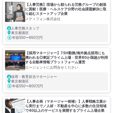
【人事労務】現場から頼られる労務グループの創造
に貢献！医療・ヘルスケア分野の社会課題解決に取
り組むスタートアップ企業
メディフォン株式会社
人事労務スタッフ
東京都港区
年収
550〜650万円
【採用マネージャー】7.5H勤務/海外拠点採用にも
携われる◎東証プライム上場・世界80か国超が利用
する自動車情報プラットフォーム運営
エージェントにお問合せください
採用・教育担当マネージャー
東京都港区
年収
550〜800万円
【人事企画（マネージャー候補）】人事戦略立案か
ら実行まで／人材・不動産を中心に多数の生活領域
で40以上のサービスを展開するプライム上場企業