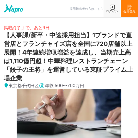
採用担当者の方はこちら
ログイン
会員登録
掲載終了まで、あと9日
【人事課/新卒・中途採用担当】1ブランドで直
営店とフランチャイズ店を全国に720店舗以上
展開！4年連続増収増益を達成し、当期売上高
は1,110億円超！中華料理レストランチェーン
「餃子の王将」を運営している東証プライム上
場企業
東京都千代田区
年収
500〜700万円