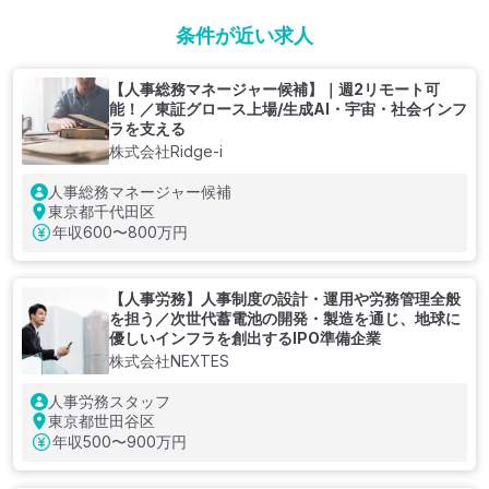
条件が近い求人
【人事総務マネージャー候補】｜週2リモート可
能！／東証グロース上場/生成AI・宇宙・社会インフ
ラを支える
株式会社Ridge-i
人事総務マネージャー候補
東京都千代田区
年収
600〜800万円
【人事労務】人事制度の設計・運用や労務管理全般
を担う／次世代蓄電池の開発・製造を通じ、地球に
優しいインフラを創出するIPO準備企業
株式会社NEXTES
人事労務スタッフ
東京都世田谷区
年収
500〜900万円