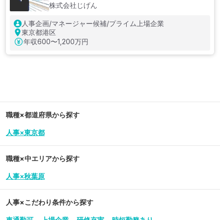
株式会社じげん
人事企画/マネージャー候補/プライム上場企業
東京都港区
年収
600〜1,200万円
職種×都道府県から探す
人事×東京都
職種×中エリアから探す
人事×秋葉原
人事
×こだわり条件から探す
車通勤可
上場企業
研修充実
時短勤務あり