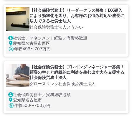
【社会保険労務士】リーダークラス募集！DX導入
により効率化を図り、お客様のお悩み対応や成長に
尽力できる社労士法人
社会保険労務士法人とうかい
社労士／マネジメント経験／有資格歓迎
愛知県名古屋市西区
年収
496〜707万円
【社会保険労務士】プレイングマネージャー募集！
顧客の幸せと継続的に利益を生む出す力を支援する
社会保険労務士法人
グロースリンク社会保険労務士法人
社会保険労務士／実務経験必須
愛知県名古屋市
年収
500〜700万円