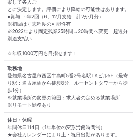
案して各人ご

とに決定します。評価により降給の可能性はあります。

●賞与 ：年2回（6、12月支給　計2か月分）

※初回は寸志程度の可能性有

※2022年より固定残業25時間→20時間へ変更　超過分
別途支払い

☆年収1000万円も目指せます！
勤務地
愛知県名古屋市西区牛島町5番2号名駅TKビル5F
（最寄
り駅：名古屋駅から徒歩8分、ルーセントタワーから徒
歩1分）
※就業場所の変更の範囲：求人者の定める就業場所
※リモート勤務あり
休日・休暇
年間休日114日（1年単位の変形労働時間制）

★会社カレンダーにより土・祝日出勤があります。
