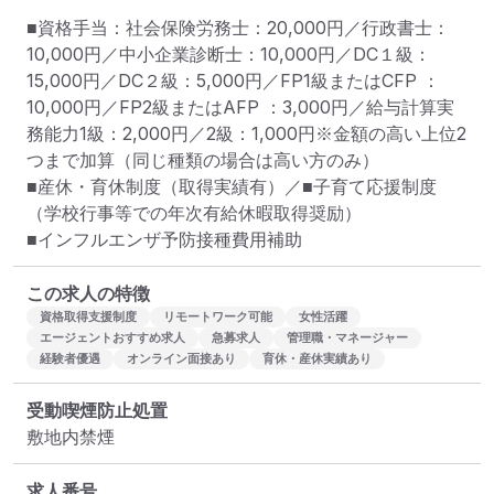
■資格手当：社会保険労務士：20,000円／行政書士：
10,000円／中小企業診断士：10,000円／DC１級：
15,000円／DC２級：5,000円／FP1級またはCFP ：
10,000円／FP2級またはAFP ：3,000円／給与計算実
務能力1級：2,000円／2級：1,000円※金額の高い上位2
つまで加算（同じ種類の場合は高い方のみ）

■産休・育休制度（取得実績有）／■子育て応援制度
（学校行事等での年次有給休暇取得奨励）

■インフルエンザ予防接種費用補助
この求人の特徴
資格取得支援制度
リモートワーク可能
女性活躍
エージェントおすすめ求人
急募求人
管理職・マネージャー
経験者優遇
オンライン面接あり
育休・産休実績あり
受動喫煙防止処置
敷地内禁煙
求人番号