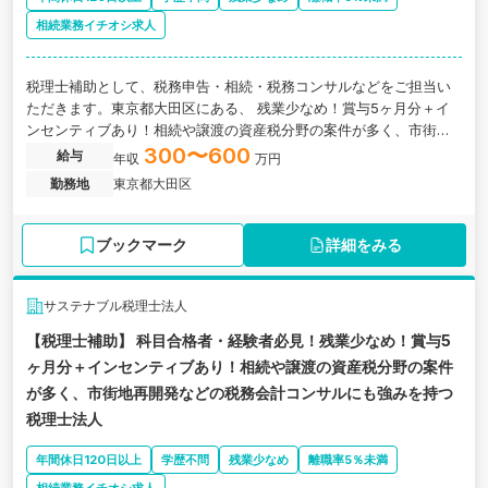
相続業務イチオシ求人
税理士補助として、税務申告・相続・税務コンサルなどをご担当い
ただきます。東京都大田区にある、 残業少なめ！賞与5ヶ月分＋イ
ンセンティブあり！相続や譲渡の資産税分野の案件が多く、市街地
再開発などの税務会計コンサルにも強い税理士法人の求人です。
300〜600
給与
年収
万円
勤務地
東京都大田区
ブックマーク
詳細をみる
サステナブル税理士法人
【税理士補助】 科目合格者・経験者必見！残業少なめ！賞与5
ヶ月分＋インセンティブあり！相続や譲渡の資産税分野の案件
が多く、市街地再開発などの税務会計コンサルにも強みを持つ
税理士法人
年間休日120日以上
学歴不問
残業少なめ
離職率5％未満