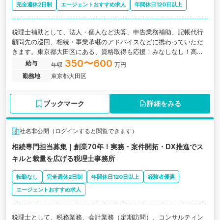
完全週休2日制
エージェントおすすめ求人
年間休日120日以上
税理士補助として、法人・個人など決算、申告業務補助、記帳代行
顧問先の巡回、相続・事業承継のアドバイスなどに携わっていただ
きます。東京都大田区にある、資格取得も応援！みなしなし！高給
料！ワークライフバランスが充実の会計事務所の求人です。
350〜600
給与
年収
万円
勤務地
東京都大田区
ブックマーク
詳細をみる
社名非公開（ログインすると閲覧できます）
相続専門担当募集｜創業70年！実務・案件開拓・DX推進でス
キルと裁量を広げる税理士事務所
転勤なし
完全週休2日制
年間休日120日以上
経験者優遇
エージェントおすすめ求人
税理士として、税務業務、会計業務（定期訪問）、コンサルティン