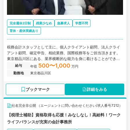
完全週休2日制
残業少なめ
急募求人
学歴不問
育休・産休実績あり
税務会計スタッフとして主に、個人クライアント顧問、法人クライ
アント顧問、確定申告、相続業務、国際税務等をご担当頂きます。
東京都品川区にある、業界横断的な能力を身に着けることができる
組織力の高い会計事務所の求人です。
500〜1,000
給与
年収
万円
勤務地
東京都品川区
ブックマーク
詳細をみる
社名完全非公開 （エージェントに問い合わせください/求人番号7212）
【税理士補助】資格取得も応援！みなしなし！高給料！ワーク
ライフバランスが充実の会計事務所