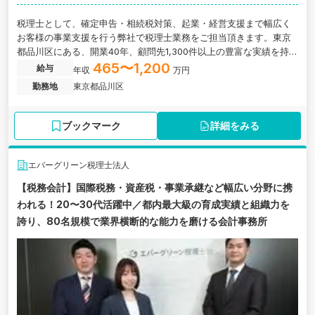
税理士として、確定申告・相続税対策、起業・経営支援まで幅広く
お客様の事業支援を行う弊社で税理士業務をご担当頂きます。東京
都品川区にある、開業40年、顧問先1,300件以上の豊富な実績を持っ
ている税理士法人の求人です。
465〜1,200
給与
年収
万円
勤務地
東京都品川区
ブックマーク
詳細をみる
エバーグリーン税理士法人
【税務会計】国際税務・資産税・事業承継など幅広い分野に携
われる！20〜30代活躍中／都内最大級の育成実績と組織力を
誇り、80名規模で業界横断的な能力を磨ける会計事務所