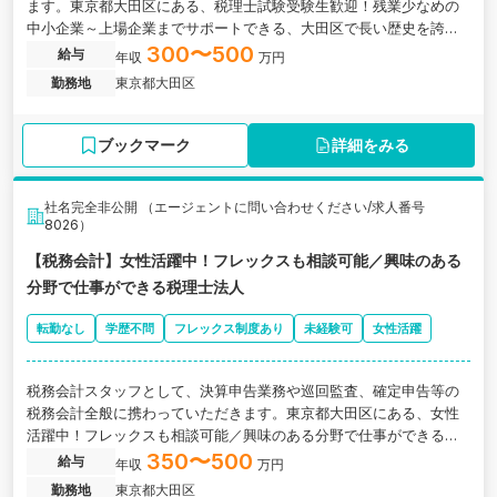
ます。東京都大田区にある、税理士試験受験生歓迎！残業少なめの
中小企業～上場企業までサポートできる、大田区で長い歴史を誇る
税理士法人の求人です。
300〜500
給与
年収
万円
勤務地
東京都大田区
ブックマーク
詳細をみる
社名完全非公開 （エージェントに問い合わせください/求人番号
8026）
【税務会計】女性活躍中！フレックスも相談可能／興味のある
分野で仕事ができる税理士法人
転勤なし
学歴不問
フレックス制度あり
未経験可
女性活躍
税務会計スタッフとして、決算申告業務や巡回監査、確定申告等の
税務会計全般に携わっていただきます。東京都大田区にある、女性
活躍中！フレックスも相談可能／興味のある分野で仕事ができる税
理士法人の求人です。
350〜500
給与
年収
万円
勤務地
東京都大田区