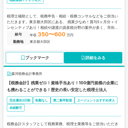
相続業務イチオシ求人
税理士補助として、税務申告・相続・税務コンサルなどをご担当い
ただきます。東京都大田区にある、 残業少なめ！賞与5ヶ月分＋イ
ンセンティブあり！相続や譲渡の資産税分野の案件が多く、市街地
再開発などの税務会計コンサルにも強い税理士法人の求人です。
350〜600
給与
年収
万円
勤務地
東京都大田区
ブックマーク
詳細をみる
森河税務会計事務所
【税務会計】残業ゼロ！資格手当あり！100億円規模の企業に
も携わることができる！歴史の長い安定した税理士法人
完全週休2日制
転勤なし
第二新卒歓迎
エージェントおすすめ求人
未経験可
税務会計スタッフとして税務業務、税理士業務等をご担当いただき