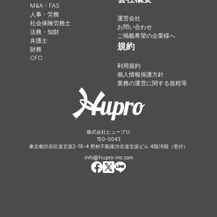
M&A・FAS
人事・労務
運営会社
社会保険労務士
お問い合わせ
法務・知財
ご掲載希望の企業様へ
弁護士
規約
財務
CFO
利用規約
個人情報保護方針
業務の運営に関する規程等
株式会社ヒュープロ
150-0043
東京都渋谷区道玄坂2-16-4 野村不動産渋谷道玄坂ビル 4階/6階（受付）
info@hupro-inc.com