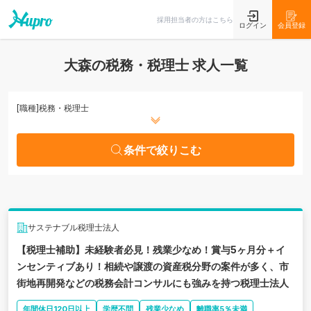
条件で絞りこむ
採用担当者の方はこちら
ログイン
会員登録
大森の税務・税理士 求人一覧
[職種]
税務・税理士
条件で絞りこむ
サステナブル税理士法人
【税理士補助】未経験者必見！残業少なめ！賞与5ヶ月分＋イ
ンセンティブあり！相続や譲渡の資産税分野の案件が多く、市
街地再開発などの税務会計コンサルにも強みを持つ税理士法人
年間休日120日以上
学歴不問
残業少なめ
離職率5％未満