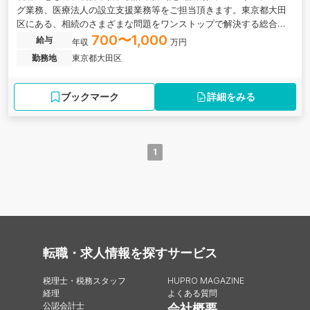
グ業務、医療法人の設立支援業務等をご担当頂きます。東京都大田
区にある、相続のさまざまな問題をワンストップで解決する総合力
が強みの税理士事務所の求人です。
700〜1,000
給与
年収
万円
勤務地
東京都大田区
ブックマーク
詳細をみる
1
転職・求人情報を探す
サービス
税理士・税務スタッフ
HUPRO MAGAZINE
経理
よくある質問
公認会計士
会社概要