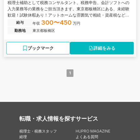
税理士補助として税務コンサルタント、税務申告、会計ソフトへの
入力業務等の業務をご担当頂きます。東京都板橋区にある、未経験
歓迎！試験休暇あり！アットホームな雰囲気で相続・資産税などの
税務知識も身に付けられる会計事務所の求人です。
300〜450
給与
年収
万円
勤務地
東京都板橋区
ブックマーク
詳細をみる
1
転職・求人情報を探す
サービス
税理士・税務スタッフ
HUPRO MAGAZINE
経理
よくある質問