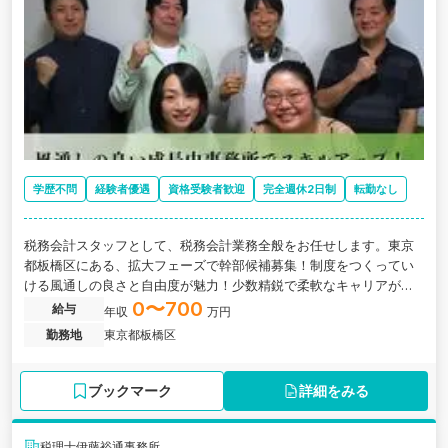
学歴不問
経験者優遇
資格受験者歓迎
完全週休2日制
転勤なし
税務会計スタッフとして、税務会計業務全般をお任せします。東京
都板橋区にある、拡大フェーズで幹部候補募集！制度をつくってい
ける風通しの良さと自由度が魅力！少数精鋭で柔軟なキャリアが築
ける会計事務所の求人です。
0〜700
給与
年収
万円
勤務地
東京都板橋区
ブックマーク
詳細をみる
税理士伊藤裕通事務所