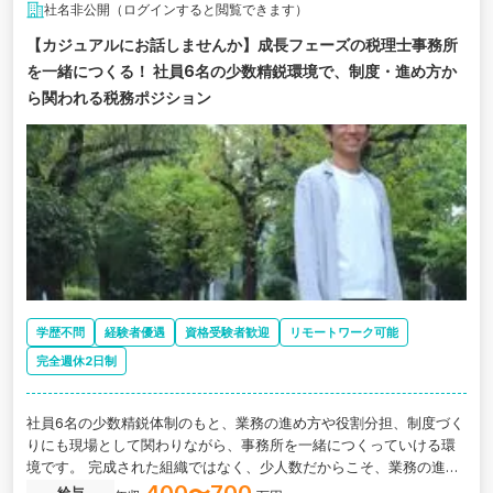
社名非公開（ログインすると閲覧できます）
【カジュアルにお話しませんか】成長フェーズの税理士事務所
を一緒につくる！ 社員6名の少数精鋭環境で、制度・進め方か
ら関われる税務ポジション
学歴不問
経験者優遇
資格受験者歓迎
リモートワーク可能
完全週休2日制
社員6名の少数精鋭体制のもと、業務の進め方や役割分担、制度づく
りにも現場として関わりながら、事務所を一緒につくっていける環
境です。 完成された組織ではなく、少人数だからこそ、業務の進め
方や役割、制度づくりにも現場の声が反映され、「決められたやり
給与