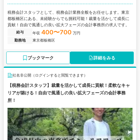
税務会計スタッフとして、税務会計業務全般をお任せします。東京
都板橋区にある、未経験からでも挑戦可能！裁量を活かして成長に
貢献！自由で風通しの良い拡大フェーズの会計事務所の求人です。
400〜700
給与
年収
万円
勤務地
東京都板橋区
ブックマーク
詳細をみる
社名非公開（ログインすると閲覧できます）
【税務会計スタッフ】裁量を活かして成長に貢献！柔軟なキャ
リアが築ける！自由で風通しの良い拡大フェーズの会計事務
所！