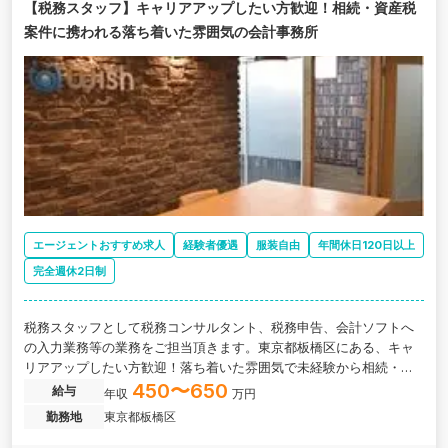
【税務スタッフ】キャリアアップしたい方歓迎！相続・資産税
案件に携われる落ち着いた雰囲気の会計事務所
エージェントおすすめ求人
経験者優遇
服装自由
年間休日120日以上
完全週休2日制
税務スタッフとして税務コンサルタント、税務申告、会計ソフトへ
の入力業務等の業務をご担当頂きます。東京都板橋区にある、キャ
リアアップしたい方歓迎！落ち着いた雰囲気で未経験から相続・資
産税案件に携われる会計事務所の求人です。
450〜650
給与
年収
万円
勤務地
東京都板橋区