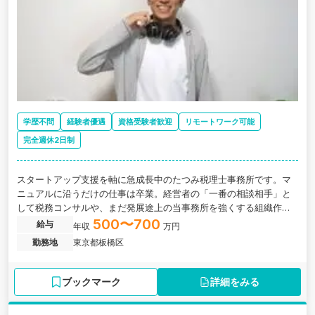
学歴不問
経験者優遇
資格受験者歓迎
リモートワーク可能
完全週休2日制
スタートアップ支援を軸に急成長中のたつみ税理士事務所です。マ
ニュアルに沿うだけの仕事は卒業。経営者の「一番の相談相手」と
して税務コンサルや、まだ発展途上の当事務所を強くする組織作り
もお任せします。圧倒的な裁量で、指名される専門家へ。共に事務
500〜700
給与
年収
万円
所の未来を創りましょう！
勤務地
東京都板橋区
ブックマーク
詳細をみる