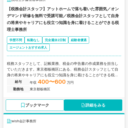
【税務会計スタッフ】アットホームで落ち着いた雰囲気／オン
デマンド研修を無料で受講可能／税務会計スタッフとして自身
の将来やキャリアにも役立つ知識を身に着けることができる税
理士事務所
学歴不問
転勤なし
完全週休2日制
経験者優遇
エージェントおすすめ求人
税務スタッフとして、記帳業務、税金の申告書の作成業務を担当し
ていただきます。東京都板橋区にある、税務会計スタッフとして自
身の将来やキャリアにも役立つ知識を身に着けることができる税理
士事務所
400〜600
給与
年収
万円
勤務地
東京都板橋区
ブックマーク
詳細をみる
wish会計事務所