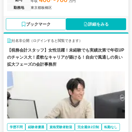
400〜700
年収
万円
方を回す」だけではない関わり方ができます。
勤務地
東京都板橋区
ブックマーク
詳細をみる
社名非公開（ログインすると閲覧できます）
【税務会計スタッフ】女性活躍！未経験でも実績次第で年収UP
のチャンス大！柔軟なキャリアが築ける！自由で風通しの良い
拡大フェーズの会計事務所
学歴不問
経験者優遇
資格受験者歓迎
完全週休2日制
転勤なし