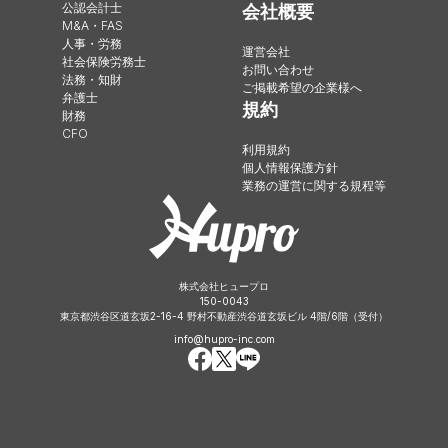
公認会計士
会社概要
M&A・FAS
人事・労務
運営会社
社会保険労務士
お問い合わせ
法務・知財
ご掲載希望の企業様へ
弁護士
規約
財務
CFO
利用規約
個人情報保護方針
業務の運営に関する規程等
株式会社ヒュープロ
150-0043
東京都渋谷区道玄坂2-16-4 野村不動産渋谷道玄坂ビル 4階/6階（受付）
info@hupro-inc.com