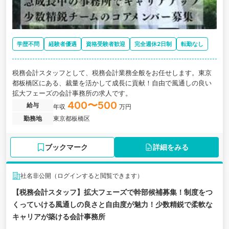
学歴不問
経験者優遇
資格受験者歓迎
完全週休2日制
転勤なし
税務会計スタッフとして、税務会計業務全般をお任せします。東京
都板橋区にある、裁量を活かして成長に貢献！自由で風通しの良い
拡大フェーズの会計事務所の求人です。
400〜500
給与
年収
万円
勤務地
東京都板橋区
ブックマーク
詳細をみる
社名非公開（ログインすると閲覧できます）
【税務会計スタッフ】拡大フェーズで幹部候補募集！制度をつ
くっていける風通しの良さと自由度が魅力！少数精鋭で柔軟な
キャリアが築ける会計事務所