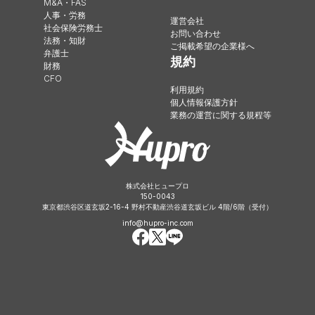
M&A・FAS
人事・労務
運営会社
社会保険労務士
お問い合わせ
法務・知財
ご掲載希望の企業様へ
弁護士
規約
財務
CFO
利用規約
個人情報保護方針
業務の運営に関する規程等
株式会社ヒュープロ
150-0043
東京都渋谷区道玄坂2-16-4 野村不動産渋谷道玄坂ビル 4階/6階（受付）
info@hupro-inc.com