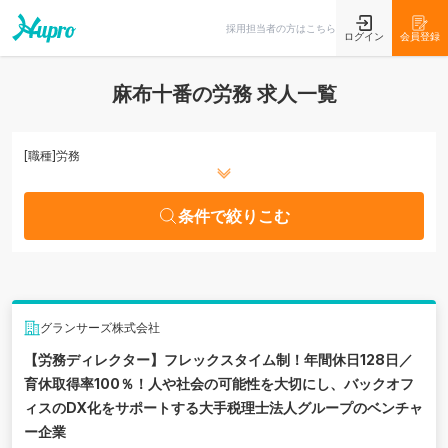
条件で絞りこむ
採用担当者の方はこちら
ログイン
会員登録
麻布十番の労務 求人一覧
[職種]
労務
条件で絞りこむ
グランサーズ株式会社
【労務ディレクター】フレックスタイム制！年間休日128日／
育休取得率100％！人や社会の可能性を大切にし、バックオフ
ィスのDX化をサポートする大手税理士法人グループのベンチャ
ー企業