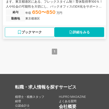
ます。東京都港区にある、フレックスタイム制！育休取得率100％！
人や社会の可能性を大切にし、バックオフィスのDX化をサポートす
る大手税理士法人グループのベンチャー企業の求人です。
650〜850
給与
年収
万円
勤務地
東京都港区
ブックマーク
詳細をみる
1
転職・求人情報を探す
サービス
税理士・税務スタッフ
HUPRO MAGAZINE
経理
よくある質問
公認会計士
会社概要