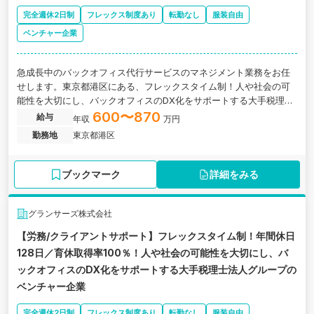
完全週休2日制
フレックス制度あり
転勤なし
服装自由
ベンチャー企業
急成長中のバックオフィス代行サービスのマネジメント業務をお任
せします。東京都港区にある、フレックスタイム制！人や社会の可
能性を大切にし、バックオフィスのDX化をサポートする大手税理士
法人グループのベンチャー企業の求人です。
600〜870
給与
年収
万円
勤務地
東京都港区
ブックマーク
詳細をみる
グランサーズ株式会社
【労務/クライアントサポート】フレックスタイム制！年間休日
128日／育休取得率100％！人や社会の可能性を大切にし、バ
ックオフィスのDX化をサポートする大手税理士法人グループの
ベンチャー企業
完全週休2日制
フレックス制度あり
転勤なし
服装自由