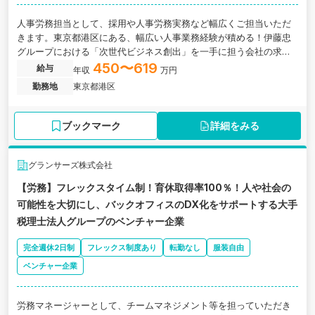
人事労務担当として、採用や人事労務実務など幅広くご担当いただ
きます。東京都港区にある、幅広い人事業務経験が積める！伊藤忠
グループにおける「次世代ビジネス創出」を⼀⼿に担う会社の求人
です。
450〜619
給与
年収
万円
勤務地
東京都港区
ブックマーク
詳細をみる
グランサーズ株式会社
【労務】フレックスタイム制！育休取得率100％！人や社会の
可能性を大切にし、バックオフィスのDX化をサポートする大手
税理士法人グループのベンチャー企業
完全週休2日制
フレックス制度あり
転勤なし
服装自由
ベンチャー企業
労務マネージャーとして、チームマネジメント等を担っていただき