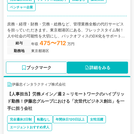
ベンチャー企業
庶務・経理・財務・労務・総務など、管理業務全般の代行サービス
を担っていただきます。東京都港区にある、フレックスタイム制！
人や社会の可能性を大切にし、バックオフィスのDX化をサポートす
る大手税理士法人グループのベンチャー企業の求人です。
475〜712
給与
年収
万円
勤務地
東京都港区
ブックマーク
詳細をみる
伊藤忠インタラクティブ株式会社
【人事担当】労務メイン／週２～リモートワークのハイブリッ
ド勤務！伊藤忠グループにおける「次世代ビジネス創出」を⼀
⼿に担う会社
完全週休2日制
転勤なし
年間休日120日以上
女性活躍
エージェントおすすめ求人