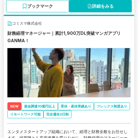
ブックマーク
詳細をみる
コミスマ株式会社
財務経理マネージャー｜累計1,900万DL突破マンガアプリ
GANMA！
NEW
資金調達10億円以上
育休・産休実績あり
フレックス制度あり
リモートワーク可能
完全週休2日制
エンタメスタートアップ組織において、経理と財務全般をお任せし
ます。経営陣とも直接連携を図りながら、財務経理のマネージャー