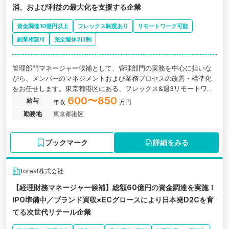
消、および利益の最大化を支援する企業
資金調達10億円以上
フレックス制度あり
リモートワーク可能
副業相談可
完全週休2日制
管理部門マネージャー候補として、管理部門の実務を中心に担いな
がら、メンバーのマネジメントおよび業務プロセスの改善・標準化
をお任せします。東京都港区にある、フレックス&週3リモートワー
ク可能！飲食店経営の要である「原価管理」をAIで自動化・最適化
600〜850
給与
年収
万円
するクラウドサービス「HANZO」を展開！売上予測に基づいた最適
勤務地
東京都港区
な発注量や人員配置をシステムが自動で提案することで、飲食業界
の深刻な課題である食材ロス削減と人手不足解消、および利益の最
大化を支援する企業の求人です。
ブックマーク
詳細をみる
forest株式会社
【経理財務マネージャー候補】総額60億円の資金調達を実施！
IPO準備中／ブランド買収×ECグロースにより日本発D2Cを育
てる次世代リテール企業