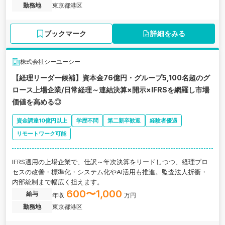
勤務地
東京都港区
ブックマーク
詳細をみる
株式会社シーユーシー
【経理リーダー候補】資本金76億円・グループ5,100名超のグ
ロース上場企業/日常経理～連結決算×開示×IFRSを網羅し市場
価値を高める◎
資金調達10億円以上
学歴不問
第二新卒歓迎
経験者優遇
リモートワーク可能
IFRS適用の上場企業で、仕訳～年次決算をリードしつつ、経理プロ
セスの改善・標準化・システム化やAI活用も推進。監査法人折衝・
内部統制まで幅広く担えます。
600〜1,000
給与
年収
万円
勤務地
東京都港区