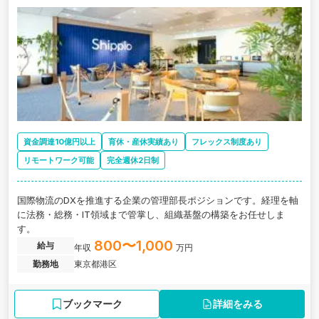
資金調達10億円以上
育休・産休実績あり
フレックス制度あり
リモートワーク可能
完全週休2日制
国際物流のDXを推進する企業の管理部長ポジションです。経理を軸
に法務・総務・IT領域まで管掌し、組織基盤の構築をお任せしま
す。
800〜1,000
給与
年収
万円
勤務地
東京都港区
ブックマーク
詳細をみる