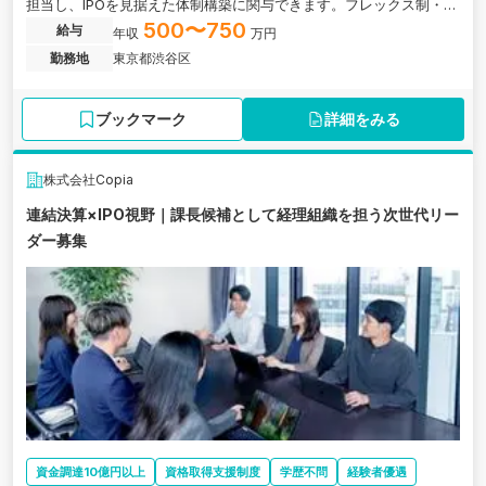
担当し、IPOを見据えた体制構築に関与できます。フレックス制・年
間休日120日以上で柔軟に働ける環境です。
500〜750
給与
年収
万円
勤務地
東京都渋谷区
ブックマーク
詳細をみる
株式会社Copia
連結決算×IPO視野｜課長候補として経理組織を担う次世代リー
ダー募集
資金調達10億円以上
資格取得支援制度
学歴不問
経験者優遇