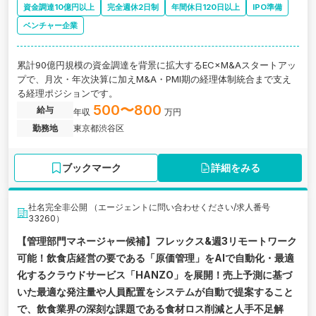
資金調達10億円以上
完全週休2日制
年間休日120日以上
IPO準備
ベンチャー企業
累計90億円規模の資金調達を背景に拡大するEC×M&Aスタートアッ
プで、月次・年次決算に加えM&A・PMI期の経理体制統合まで支え
る経理ポジションです。
500〜800
給与
年収
万円
勤務地
東京都渋谷区
ブックマーク
詳細をみる
社名完全非公開 （エージェントに問い合わせください/求人番号
33260）
【管理部門マネージャー候補】フレックス&週3リモートワーク
可能！飲食店経営の要である「原価管理」をAIで自動化・最適
化するクラウドサービス「HANZO」を展開！売上予測に基づ
いた最適な発注量や人員配置をシステムが自動で提案すること
で、飲食業界の深刻な課題である食材ロス削減と人手不足解