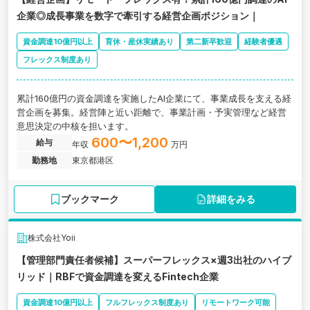
企業◎成長事業を数字で牽引する経営企画ポジション｜
資金調達10億円以上
育休・産休実績あり
第二新卒歓迎
経験者優遇
フレックス制度あり
累計160億円の資金調達を実施したAI企業にて、事業成長を支える経
営企画を募集。経営陣と近い距離で、事業計画・予実管理など経営
意思決定の中核を担います。
600〜1,200
給与
年収
万円
勤務地
東京都港区
ブックマーク
詳細をみる
株式会社Yoii
【管理部門責任者候補】スーパーフレックス×週3出社のハイブ
リッド｜RBFで資金調達を変えるFintech企業
資金調達10億円以上
フルフレックス制度あり
リモートワーク可能