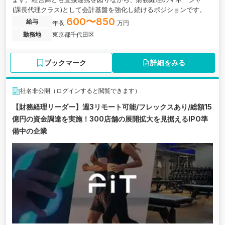
(課長代理クラス)として会計基盤を強化し続けるポジションです。
600〜850
給与
年収
万円
勤務地
東京都千代田区
ブックマーク
詳細をみる
社名非公開（ログインすると閲覧できます）
【財務経理リーダー】週3リモート可能/フレックスあり/総額15
億円の資金調達を実施！300店舗の展開拡大を見据えるIPO準
備中の企業