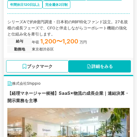
年間休日120日以上
完全週休2日制
シリーズAで約8億円調達・日本初のRBF特化ファンド設立。27名規
模の成長フェーズで、CFOと伴走しながらコーポレート機能の強化
と仕組み化を牽引します。
1,200〜1,200
給与
年収
万円
勤務地
東京都渋谷区
ブックマーク
詳細をみる
株式会社Shippio
【経理マネージャー候補】SaaS×物流の成長企業｜連結決算・
開示業務を主導