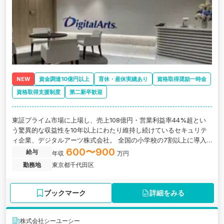
NEW
資金調達10億円以上
育休・産休実績あり
資格取得奨励一時金
資格取得支援制度
第二新卒歓迎
東証プライム市場に上場し、売上108億円・営業利益率44%超とい
う驚異的な収益性を10年以上にわたり維持し続けているセキュリテ
ィ企業、デジタルアーツ株式会社。 全国の小学校の7割以上に導入
される「i-FILTER」をはじめ、有害サイトの遮断や安全なファイル授
600〜900
給与
年収
万円
受を支える「FinalCode」など、社会インフラとも言えるセキュリ
勤務地
東京都千代田区
ティ製品を、代理店営業100%・開発内製化という独自の高収益ビジ
ネスモデルで展開しています。 GIGAスクール構想により児童・生徒
へ一人1台タブレットが配布される中、同社の事業はさらなる拡大が
ブックマーク
詳細をみる
見込まれており、まさに成長企業の財務基盤を支える立場に携わる
ことができます。経理メンバーとしては、財務会計・管理会計・開
示業務が分業されすぎていない環境のため、月次決算はもちろん、
株式会社シーユーシー