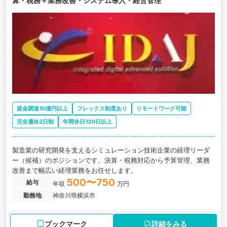
算・税務＋業務改善・システム導入・経営管理
資金調達10億円以上
フレックス制度あり
リモートワーク可能
完全週休2日制
年間休日120日以上
製造業の研究開発を支えるシミュレーション技術企業の経理リーダ
ー（候補）のポジションです。決算・税務対応から予算管理、業務
改善まで幅広い経理業務をお任せします。
500〜750
給与
年収
万円
勤務地
神奈川県横浜市
ブックマーク
詳細をみる