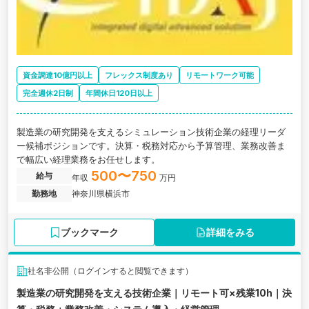
資金調達10億円以上
フレックス制度あり
リモートワーク可能
完全週休2日制
年間休日120日以上
製造業の研究開発を支えるシミュレーション技術企業の経理リーダ
ー候補ポジションです。決算・税務対応から予算管理、業務改善ま
で幅広い経理業務をお任せします。
500〜750
給与
年収
万円
勤務地
神奈川県横浜市
ブックマーク
詳細をみる
社名非公開（ログインすると閲覧できます）
製造業の研究開発を支える技術企業｜リモート可×残業10h｜決