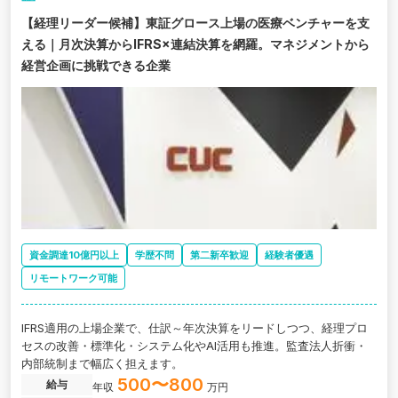
将来的には年次決算補助や有価証券報告書等の開示資料作成、監査
【経理リーダー候補】東証グロース上場の医療ベンチャーを支
法人対応まで一気通貫で経験を積むことができます。 上場企業水準
える｜月次決算からIFRS×連結決算を網羅。マネジメントから
の実務力を着実に磨きながら、ゆくゆくは経理部門の責任者として
マネジメントを担うキャリアも見据えられる、経理としての市場価
経営企画に挑戦できる企業
値を大きく引き上げられるポジションです。
資金調達10億円以上
学歴不問
第二新卒歓迎
経験者優遇
リモートワーク可能
IFRS適用の上場企業で、仕訳～年次決算をリードしつつ、経理プロ
セスの改善・標準化・システム化やAI活用も推進。監査法人折衝・
内部統制まで幅広く担えます。
500〜800
給与
年収
万円