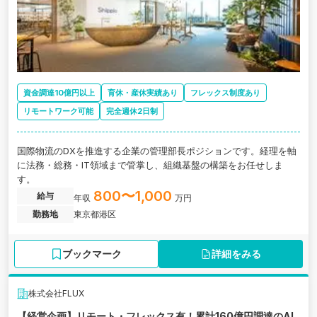
資金調達10億円以上
育休・産休実績あり
フレックス制度あり
リモートワーク可能
完全週休2日制
国際物流のDXを推進する企業の管理部長ポジションです。経理を軸
に法務・総務・IT領域まで管掌し、組織基盤の構築をお任せしま
す。
800〜1,000
給与
年収
万円
勤務地
東京都港区
ブックマーク
詳細をみる
株式会社FLUX
【経営企画】リモート・フレックス有！累計160億円調達のAI