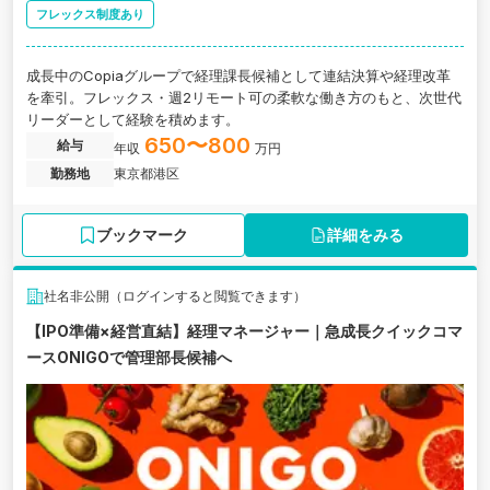
フレックス制度あり
成長中のCopiaグループで経理課長候補として連結決算や経理改革
を牽引。フレックス・週2リモート可の柔軟な働き方のもと、次世代
リーダーとして経験を積めます。
650〜800
給与
年収
万円
勤務地
東京都港区
ブックマーク
詳細をみる
社名非公開（ログインすると閲覧できます）
【IPO準備×経営直結】経理マネージャー｜急成長クイックコマ
ースONIGOで管理部長候補へ