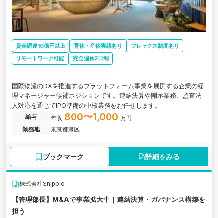
資金調達10億円以上
育休・産休実績あり
フレックス制度あり
リモートワーク可能
完全週休2日制
国際物流のDXを推進するプラットフォーム事業を展開する企業の経
理マネージャー候補ポジションです。連結決算や開示業務、監査法
人対応を通じてIPO準備の中核業務をお任せします。
800〜1,000
給与
年収
万円
勤務地
東京都港区
ブックマーク
詳細をみる
株式会社Shippio
【管理部長】M&Aで事業拡大中｜連結決算・ガバナンス構築を
担う