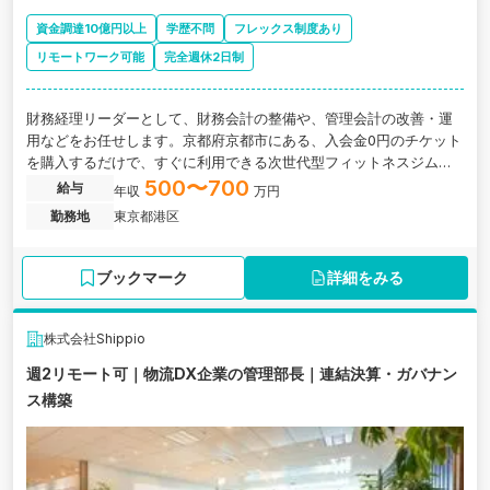
資金調達10億円以上
学歴不問
フレックス制度あり
リモートワーク可能
完全週休2日制
財務経理リーダーとして、財務会計の整備や、管理会計の改善・運
用などをお任せします。京都府京都市にある、入会金0円のチケット
を購入するだけで、すぐに利用できる次世代型フィットネスジム「Li
feFit」を展開するIPO準備中の企業の求人です。
500〜700
給与
年収
万円
勤務地
東京都港区
ブックマーク
詳細をみる
株式会社Shippio
週2リモート可｜物流DX企業の管理部長｜連結決算・ガバナン
ス構築