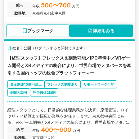
500〜700
給与
年収
万円
勤務地
京都府京都市中京区
ブックマーク
詳細をみる
社名非公開（ログインすると閲覧できます）
【経理スタッフ】フレックス＆副業可能／IPO準備中／VRゲー
ム開発とXRメディアの統合により、世界市場でメタバースを牽
引する国内トップの総合プラットフォーマー
資金調達10億円以上
フレックス制度あり
リモートワーク可能
副業相談可
完全週休2日制
経理スタッフとして、日常的な経理業務から決算、原価管理、ロイ
ヤリティ精算まで幅広い業務をお任せします。東京都中央区にあ
る、VRゲーム開発とXRメディアの統合により、世界市場でメタバー
スを牽引する国内トップの総合プラットフォーマーであるIPO準備中
400〜600
給与
年収
万円
企業の求人です。
勤務地
東京都中央区