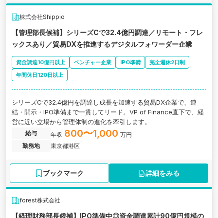
株式会社Shippio
【管理部長候補】シリーズCで32.4億円調達／リモート・フレ
ックスあり／貿易DXを推進するデジタルフォワーダー企業
資金調達10億円以上
ベンチャー企業
IPO準備
完全週休2日制
年間休日120日以上
シリーズCで32.4億円を調達し成長を加速する貿易DX企業で、連
結・開示・IPO準備まで一貫してリード。VP of Finance直下で、経
営に近い立場から管理体制の進化を牽引します。
800〜1,000
給与
年収
万円
勤務地
東京都港区
ブックマーク
詳細をみる
forest株式会社
【経理財務部長候補】IPO準備中◎資金調達累計90億円規模の