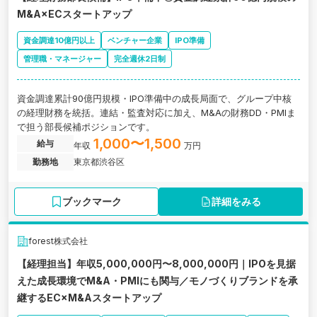
M&A×ECスタートアップ
資金調達10億円以上
ベンチャー企業
IPO準備
管理職・マネージャー
完全週休2日制
資金調達累計90億円規模・IPO準備中の成長局面で、グループ中核
の経理財務を統括。連結・監査対応に加え、M&Aの財務DD・PMIま
で担う部長候補ポジションです。
1,000〜1,500
給与
年収
万円
勤務地
東京都渋谷区
ブックマーク
詳細をみる
forest株式会社
【経理担当】年収5,000,000円〜8,000,000円｜IPOを見据
えた成長環境でM&A・PMIにも関与／モノづくりブランドを承
継するEC×M&Aスタートアップ