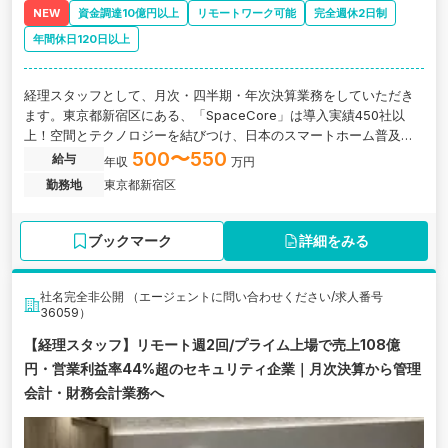
NEW
資金調達10億円以上
リモートワーク可能
完全週休2日制
年間休日120日以上
経理スタッフとして、月次・四半期・年次決算業務をしていただき
ます。東京都新宿区にある、「SpaceCore」は導入実績450社以
上！空間とテクノロジーを結びつけ、日本のスマートホーム普及を
目指す企業の求人です。
500〜550
給与
年収
万円
勤務地
東京都新宿区
ブックマーク
詳細をみる
社名完全非公開 （エージェントに問い合わせください/求人番号
36059）
【経理スタッフ】リモート週2回/プライム上場で売上108億
円・営業利益率44%超のセキュリティ企業｜月次決算から管理
会計・財務会計業務へ