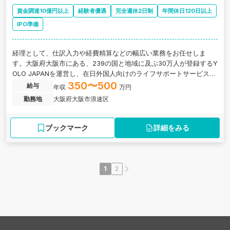
資金調達10億円以上
経験者優遇
完全週休2日制
年間休日120日以上
IPO準備
経理として、仕訳入力や経費精算などの幅広い業務をお任せしま
す。大阪府大阪市にある、239の国と地域に及ぶ30万人が登録するY
OLO JAPANを運営し、在日外国人向けのライフサポートサービスを
展開するベンチャー企業の求人です。
350〜500
給与
年収
万円
勤務地
大阪府大阪市浪速区
ブックマーク
詳細をみる
1
2