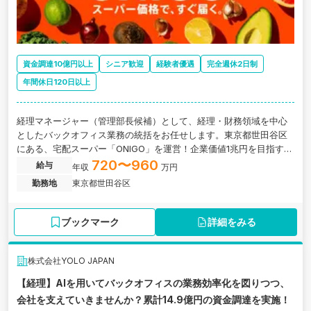
資金調達10億円以上
シニア歓迎
経験者優遇
完全週休2日制
年間休日120日以上
経理マネージャー（管理部長候補）として、経理・財務領域を中心
としたバックオフィス業務の統括をお任せします。東京都世田谷区
にある、宅配スーパー「ONIGO」を運営！企業価値1兆円を目指す日
本初のダークストア専業のスタートアップ企業の求人です。
720〜960
給与
年収
万円
勤務地
東京都世田谷区
ブックマーク
詳細をみる
株式会社YOLO JAPAN
【経理】AIを用いてバックオフィスの業務効率化を図りつつ、
会社を支えていきませんか？累計14.9億円の資金調達を実施！