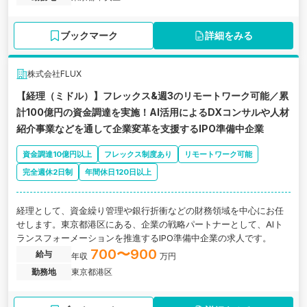
ブックマーク
詳細をみる
株式会社FLUX
【経理（ミドル）】フレックス&週3のリモートワーク可能／累
計100億円の資金調達を実施！AI活用によるDXコンサルや人材
紹介事業などを通して企業変革を支援するIPO準備中企業
資金調達10億円以上
フレックス制度あり
リモートワーク可能
完全週休2日制
年間休日120日以上
経理として、資金繰り管理や銀行折衝などの財務領域を中心にお任
せします。東京都港区にある、企業の戦略パートナーとして、AIト
ランスフォーメーションを推進するIPO準備中企業の求人です。
700〜900
給与
年収
万円
勤務地
東京都港区