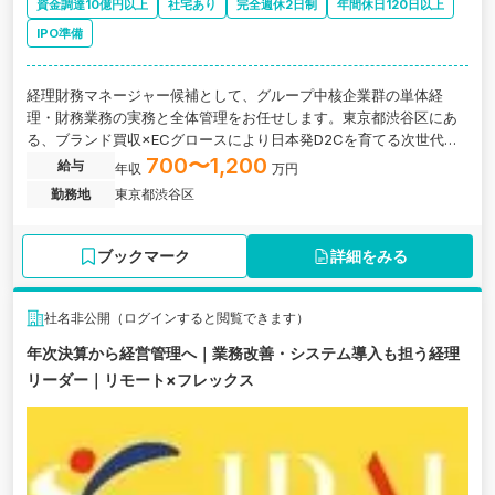
資金調達10億円以上
社宅あり
完全週休2日制
年間休日120日以上
IPO準備
経理財務マネージャー候補として、グループ中核企業群の単体経
理・財務業務の実務と全体管理をお任せします。東京都渋谷区にあ
る、ブランド買収×ECグロースにより日本発D2Cを育てる次世代リ
テール企業の求人です。
700〜1,200
給与
年収
万円
勤務地
東京都渋谷区
ブックマーク
詳細をみる
社名非公開（ログインすると閲覧できます）
年次決算から経営管理へ｜業務改善・システム導入も担う経理
リーダー｜リモート×フレックス