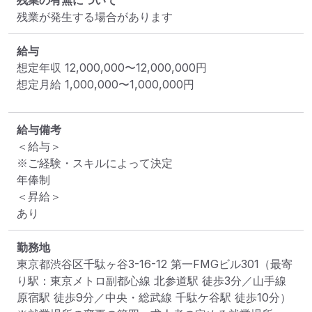
残業の有無について
残業が発生する場合があります
給与
想定年収
12,000,000
〜
12,000,000
円
想定月給
1,000,000
〜
1,000,000
円
給与備考
＜給与＞

※ご経験・スキルによって決定

年俸制

＜昇給＞

あり
勤務地
東京都渋谷区千駄ヶ谷3-16-12 第一FMGビル301
（最寄
り駅：東京メトロ副都心線 北参道駅 徒歩3分／山手線 
原宿駅 徒歩9分／中央・総武線 千駄ケ谷駅 徒歩10分）