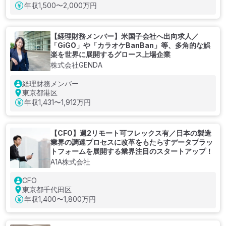
年収
1,500〜2,000万円
【経理財務メンバー】米国子会社へ出向求人／
「GiGO」や「カラオケBanBan」等、多角的な娯
楽を世界に展開するグロース上場企業
株式会社GENDA
経理財務メンバー
東京都港区
年収
1,431〜1,912万円
【CFO】週2リモート可フレックス有／日本の製造
業界の調達プロセスに改革をもたらすデータプラッ
トフォームを展開する業界注目のスタートアップ！
A1A株式会社
CFO
東京都千代田区
年収
1,400〜1,800万円