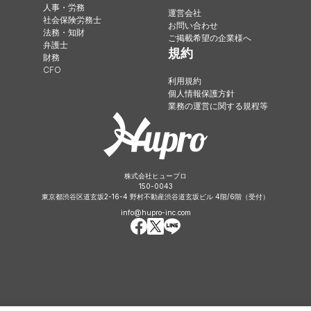
人事・労務
運営会社
社会保険労務士
お問い合わせ
法務・知財
ご掲載希望の企業様へ
弁護士
規約
財務
CFO
利用規約
個人情報保護方針
業務の運営に関する規程等
株式会社ヒュープロ
150-0043
東京都渋谷区道玄坂2-16-4 野村不動産渋谷道玄坂ビル 4階/6階（受付）
info@hupro-inc.com