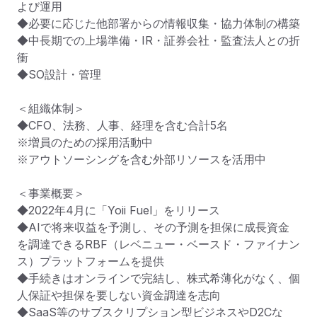
よび運用

◆必要に応じた他部署からの情報収集・協力体制の構築

◆中長期での上場準備・IR・証券会社・監査法人との折
衝

◆SO設計・管理

＜組織体制＞

◆CFO、法務、人事、経理を含む合計5名

※増員のための採用活動中

※アウトソーシングを含む外部リソースを活用中

＜事業概要＞

◆2022年4月に「Yoii Fuel」をリリース

◆AIで将来収益を予測し、その予測を担保に成長資金
を調達できるRBF（レベニュー・ベースド・ファイナン
ス）プラットフォームを提供

◆手続きはオンラインで完結し、株式希薄化がなく、個
人保証や担保を要しない資金調達を志向

◆SaaS等のサブスクリプション型ビジネスやD2Cな