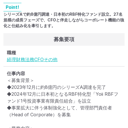
Point!
シリーズAで約8億円調達・日本初のRBF特化ファンド設立。27名
規模の成長フェーズで、CFOと伴走しながらコーポレート機能の強
化と仕組み化を牽引します。
募集要項
職種
経理
財務
法務
CFO
その他
仕事内容
＜募集背景＞

◆2023年12月に約8億円のシリーズA調達を完了

◆2024年12月に日本初となるRBF特化型「Yoii RBFフ
ァンド1号投資事業有限責任組合」を設立

◆事業拡大に伴う体制強化として、管理部門責任者
（Head of Corporate）を募集
