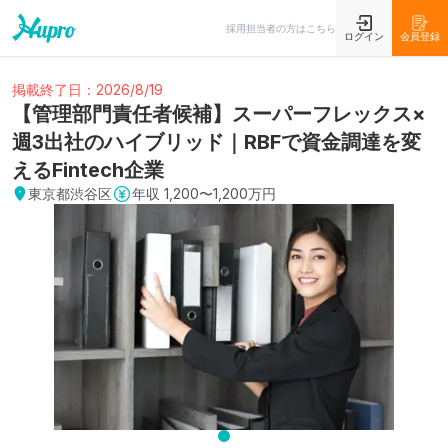
採用担当者の方はこちら
ログイン
会員登録
掲載終了日：2026/8/19
【管理部門責任者候補】スーパーフレックス×
週3出社のハイブリッド｜RBFで資金調達を変
えるFintech企業
東京都渋谷区
年収
1,200〜1,200万円