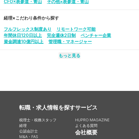
CFO×表参道・青山
その他×表参道・青山
経理
×こだわり条件から探す
フルフレックス制度あり
リモートワーク可能
年間休日120日以上
完全週休2日制
ベンチャー企業
資金調達10億円以上
管理職・マネージャー
もっと見る
転職・求人情報を探す
サービス
税理士・税務スタッフ
HUPRO MAGAZINE
経理
よくある質問
公認会計士
会社概要
M&A・FAS