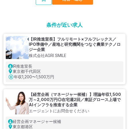
条件が近い求人
【IR推進室長】フルリモート×フルフレックス／
IPO準備中／産地と研究機関をつなぐ農業テクノロ
ジー企業
株式会社AGRI SMILE
IR推進室長
東京都千代田区
年収
1,200〜1,500万円
【経営企画（マネージャー候補）】理論年収1,500
万～2,000万円◎在宅週2回／東証グロース上場で
AIインフラを推進する企業
エージェントにお問合せください
経営企画マネージャー候補
東京都港区