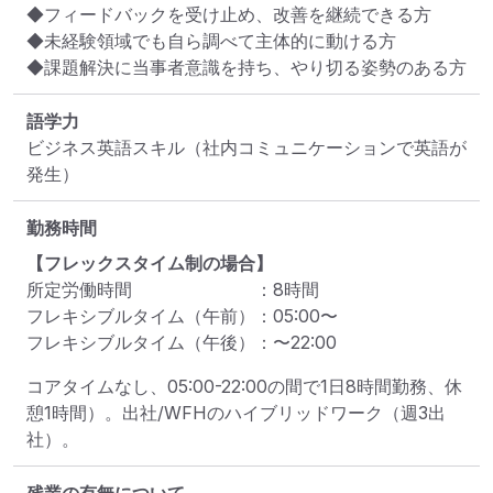
◆フィードバックを受け止め、改善を継続できる方

◆未経験領域でも自ら調べて主体的に動ける方

◆課題解決に当事者意識を持ち、やり切る姿勢のある方
語学力
ビジネス英語スキル（社内コミュニケーションで英語が
発生）
勤務時間
【フレックスタイム制の場合】
所定労働時間
：
8
時間
フレキシブルタイム（午前）
：
05:00
〜
フレキシブルタイム（午後）
：
〜
22:00
コアタイムなし、05:00-22:00の間で1日8時間勤務、休
憩1時間）。出社/WFHのハイブリッドワーク（週3出
社）。