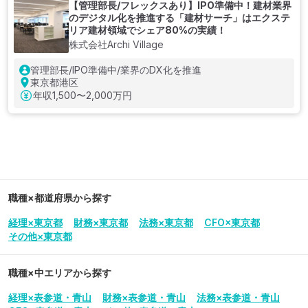
【管理部長/フレックスあり】IPO準備中！建材業界
のデジタル化を推進する「建材サーチ」はエクステ
リア建材領域でシェア80%の実績！
株式会社Archi Village
管理部長/IPO準備中/業界のDX化を推進
東京都港区
年収
1,500〜2,000万円
職種×都道府県から探す
経理×東京都
財務×東京都
法務×東京都
CFO×東京都
その他×東京都
職種×中エリアから探す
経理×表参道・青山
財務×表参道・青山
法務×表参道・青山