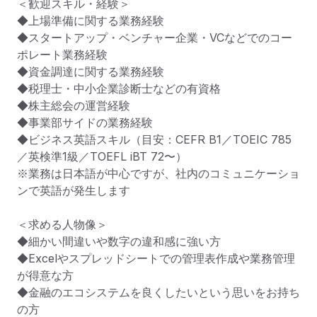
＜歓迎スキル・経験＞

◆上場準備に関する業務経験

◆スタートアップ・ベンチャー企業・VCなどでのコー
ポレート業務経験

◆資金調達に関する業務経験

◆税理士・中小企業診断士などの有資格

◆株主総会の運営経験

◆事業部サイドの業務経験

◆ビジネス英語スキル（目安：CEFR B1／TOEIC 785
／英検準1級／TOEFL iBT 72〜）

※業務は日本語が中心ですが、社内のコミュニケーショ
ンで英語が発生します

＜求める人物像＞

◆細かい間違いや数字の違和感に強い方

◆Excelやスプレッドシートでの管理表作成や業務管理
が得意な方

◆金融のエコシステムを良くしたいという思いをお持ち
の方
