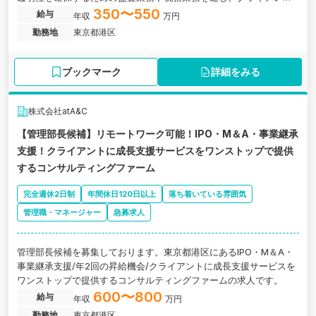
の成長を支援するコンサルティングファームです。
350〜550
給与
年収
万円
勤務地
東京都港区
ブックマーク
詳細をみる
株式会社atA&C
【管理部長候補】リモートワーク可能！IPO・M＆A・事業継承
支援！クライアントに成長支援サービスをワンストップで提供
するコンサルティングファーム
完全週休2日制
年間休日120日以上
落ち着いている雰囲気
管理職・マネージャー
急募求人
管理部長候補を募集しております。東京都港区にあるIPO・M＆A・
事業継承支援/年2回の昇給機会/クライアントに成長支援サービスを
ワンストップで提供するコンサルティングファームの求人です。
600〜800
給与
年収
万円
勤務地
東京都港区