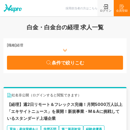
条件で絞りこむ
採用担当者の方はこちら
ログイン
会員登録
白金・白金台の経理 求人一覧
[職種]
経理
条件で絞りこむ
社名非公開（ログインすると閲覧できます）
【経理】週2日リモート＆フレックス完備！月間5000万人以上
「エキサイトニュース」を展開！新規事業・M＆Aに挑戦して
いるスタンダード上場企業
育休・産休実績あり
学歴不問
第二新卒歓迎
経験者優遇