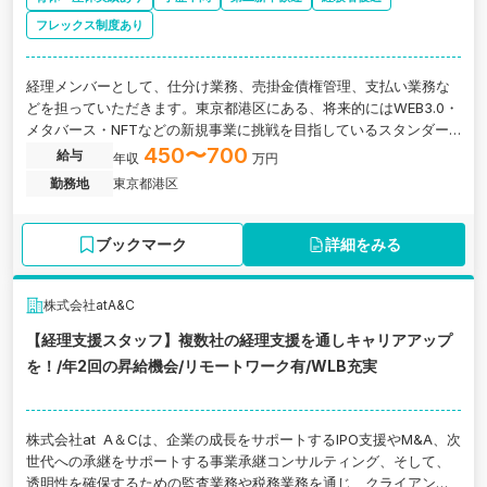
フレックス制度あり
経理メンバーとして、仕分け業務、売掛金債権管理、支払い業務な
どを担っていただきます。東京都港区にある、将来的にはWEB3.0・
メタバース・NFTなどの新規事業に挑戦を目指しているスタンダー
ド上場企業の求人です。
450〜700
給与
年収
万円
勤務地
東京都港区
ブックマーク
詳細をみる
株式会社atA&C
【経理支援スタッフ】複数社の経理支援を通しキャリアアップ
を！/年2回の昇給機会/リモートワーク有/WLB充実
株式会社at A＆Cは、企業の成長をサポートするIPO支援やM&A、次
世代への承継をサポートする事業承継コンサルティング、そして、
透明性を確保するための監査業務や税務業務を通じ、クライアント