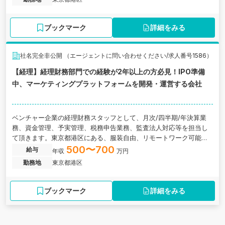
ブックマーク
詳細をみる
社名完全非公開 （エージェントに問い合わせください/求人番号1586）
【経理】経理財務部門での経験が2年以上の方必見！IPO準備
中、マーケティングプラットフォームを開発・運営する会社
ベンチャー企業の経理財務スタッフとして、月次/四半期/年決算業
務、資金管理、予実管理、税務申告業務、監査法人対応等を担当し
て頂きます。東京都港区にある、服装自由、リモートワーク可能な
ど、柔軟な働き方ができる会社の求人です。
500〜700
給与
年収
万円
勤務地
東京都港区
ブックマーク
詳細をみる