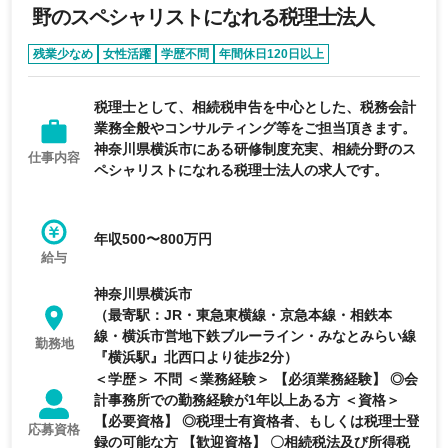
野のスペシャリストになれる税理士法人
残業少なめ
女性活躍
学歴不問
年間休日120日以上
税理士として、相続税申告を中心とした、税務会計
業務全般やコンサルティング等をご担当頂きます。
神奈川県横浜市にある研修制度充実、相続分野のス
仕事内容
ペシャリストになれる税理士法人の求人です。
年収500〜800万円
給与
神奈川県横浜市
（最寄駅：JR・東急東横線・京急本線・相鉄本
線・横浜市営地下鉄ブルーライン・みなとみらい線
勤務地
『横浜駅』北西口より徒歩2分）
＜学歴＞ 不問 ＜業務経験＞ 【必須業務経験】 ◎会
計事務所での勤務経験が1年以上ある方 ＜資格＞
【必要資格】 ◎税理士有資格者、もしくは税理士登
応募資格
録の可能な方 【歓迎資格】 〇相続税法及び所得税