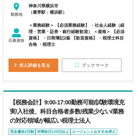
神奈川県横浜市
（最寄駅：横浜駅）
勤務地
＜業務経験＞ 【必須業務経験】 ・社会人経験（経
理・営業・証券・銀行経験歓迎） ＜資格＞ 【必須
資格】 ・日商簿記2級 【歓迎資格】 ・税理士科目
応募資格
合格 ・税理士
ブックマーク
求人詳細を見る
【税務会計】9:00-17:00勤務可能/試験環境充
実/入社後、科目合格者多数/残業少ない/業務
の対応領域が幅広い税理士法人
完全週休2日制
年間休日120日以上
エージェントおすすめ求人