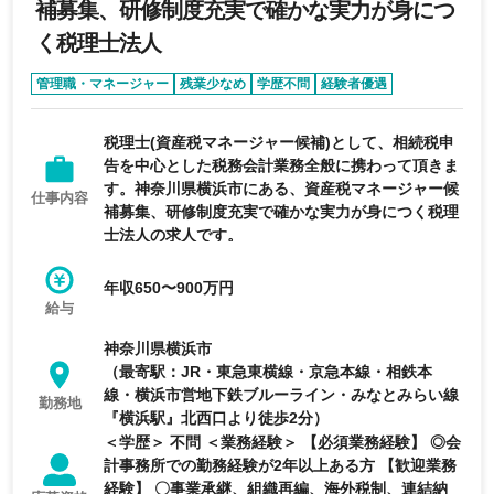
補募集、研修制度充実で確かな実力が身につ
く税理士法人
管理職・マネージャー
残業少なめ
学歴不問
経験者優遇
税理士(資産税マネージャー候補)として、相続税申
告を中心とした税務会計業務全般に携わって頂きま
す。神奈川県横浜市にある、資産税マネージャー候
仕事内容
補募集、研修制度充実で確かな実力が身につく税理
士法人の求人です。
年収650〜900万円
給与
神奈川県横浜市
（最寄駅：JR・東急東横線・京急本線・相鉄本
線・横浜市営地下鉄ブルーライン・みなとみらい線
勤務地
『横浜駅』北西口より徒歩2分）
＜学歴＞ 不問 ＜業務経験＞ 【必須業務経験】 ◎会
計事務所での勤務経験が2年以上ある方 【歓迎業務
経験】 〇事業承継、組織再編、海外税制、連結納