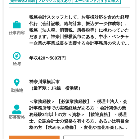
完全週休2日制
フレックス制度あり
エージェントおすすめ求人
経験者優遇
面接1回のみ
税務会計スタッフとして、お客様対応を含めた経理
代行（会計記帳、給与計算、振込データ作成等）、
税務（法人税、消費税、所得税等）に携わっていた
仕事内容
だきます。神奈川県横浜市にある、中小・ベンチャ
ー企業の事業成長を支援する会計事務所の求人で
す。
年収420〜560万円
給与
神奈川県横浜市
（最寄駅：JR線 横浜駅）
勤務地
＜業務経験＞ 【必須業務経験】 ・税理士法人・会
計事務所等での実務経験がある方 ・会計関係の業
務経験3年以上の方 ＜資格＞ 【歓迎資格】 ・税理
応募資格
士、公認会計士の資格を有する方、あるいは科目合
格の方 【求める人物像】 ・変化や進化を楽しみ、
成長を続けられる方 ・地道に弛まず結果を出し、