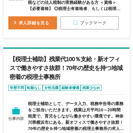
税などの法人税制の実務経験がある方 ＜資格＞
【必要資格】 ◎税理士有資格者、もしくは税理士登
録の可能な方 【歓迎資格】 〇相続税法及び所得税
法の合格者
ブックマーク
求人詳細を見る
【税理士補助】残業代100％支給・新オフィ
スで働きやすさ抜群！70年の歴史を持つ地域
密着の税理士事務所
学歴不問
転勤なし
女性活躍
経験者優遇
残業少なめ
税理士補助として、データ入力、税務申告等の業務
をご担当いただきます。残業は月平均10～20時間
程度で、育児をしながら働きやすい環境です。神奈
仕事内容
川県横浜市にある、新オフィスで働きやすさ抜群！
70年の歴史を持つ地域密着の税理士事務所の求人で