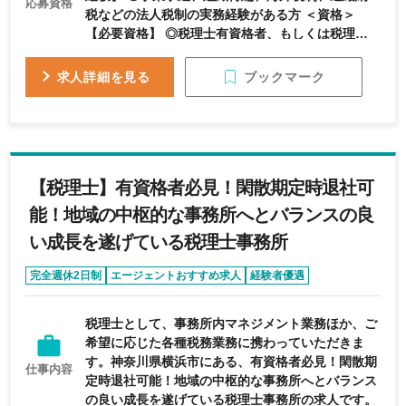
応募資格
税などの法人税制の実務経験がある方 ＜資格＞
【必要資格】 ◎税理士有資格者、もしくは税理士登
録の可能な方 【歓迎資格】 〇相続税法及び所得税
法の合格者
ブックマーク
求人詳細を見る
【税理士】有資格者必見！閑散期定時退社可
能！地域の中枢的な事務所へとバランスの良
い成長を遂げている税理士事務所
完全週休2日制
エージェントおすすめ求人
経験者優遇
年間休日120日以上
残業代全額支給
税理士として、事務所内マネジメント業務ほか、ご
希望に応じた各種税務業務に携わっていただきま
す。神奈川県横浜市にある、有資格者必見！閑散期
仕事内容
定時退社可能！地域の中枢的な事務所へとバランス
の良い成長を遂げている税理士事務所の求人です。