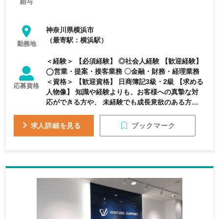
給与
神奈川県横浜市
（最寄駅：横浜駅）
勤務地
＜経験＞ 【必須経験】 ◎社会人経験 【歓迎経験】
◯営業・提案・接客業務 〇金融・財務・経理業務
＜資格＞ 【歓迎資格】 日商簿記3級・2級 【求める
応募資格
人物像】 知識や経験よりも、お客様への真摯な対
応ができる方や、 未経験でも成長意欲のある方を
歓迎します。
ブックマーク
求人詳細を見る