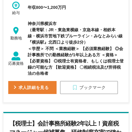
年収800〜1,200万円
給与
神奈川県横浜市
（最寄駅：JR・東急東横線・京急本線・相鉄本
線・横浜市営地下鉄ブルーライン・みなとみらい線
勤務地
『横浜駅』北西口より徒歩2分）
＜学歴＞ 不問 ＜業務経験＞ 【必須業務経験】 ◎会
計事務所での勤務経験が1年以上ある方 ＜資格＞
【必要資格】 ◎税理士有資格者、もしくは税理士登
応募資格
録の可能な方 【歓迎資格】 〇相続税法及び所得税
法の合格者
ブックマーク
求人詳細を見る
【税理士】会計事務所経験2年以上！資産税