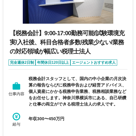
【税務会計】9:00-17:00勤務可能/試験環境充
実/入社後、科目合格者多数/残業少ない/業務
の対応領域が幅広い税理士法人
完全週休2日制
年間休日120日以上
エージェントおすすめ求人
経験者優遇
転勤なし
税務会計スタッフとして、国内の中小企業の月次決
算の報告ならびに税務申告および経営アドバイス、
個人資産にかかる税務申告業務、税務相談業務など
仕事内容
をお任せします。神奈川県横浜市にある、自己研鑽
と仕事の両立ができる税理士法人の求人です。
年収300〜450万円
給与