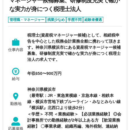
マネージャー候補募集、研修制度充実で確か
な実力が身につく税理士法人
管理職・マネージャー
残業少なめ
学歴不問
経験者優遇
税理士(資産税マネージャー候補)として、相続税申
告を中心とした税務会計業務全般に携わって頂きま
す。神奈川県横浜市にある資産税マネージャー候補
仕事内容
募集、研修制度充実で確かな実力が身につく税理士
法人の求人です。
年収650〜900万円
給与
神奈川県横浜市
（最寄駅：JR・東急東横線・京急本線・相鉄本
線・横浜市営地下鉄ブルーライン・みなとみらい線
勤務地
『横浜駅』北西口より徒歩2分）
＜学歴＞ 不問 ＜業務経験＞ 【必須業務経験】 ◎会
計事務所での勤務経験が2年以上ある方 【歓迎業務
経験】 〇事業承継、組織再編、海外税制、連結納
応募資格