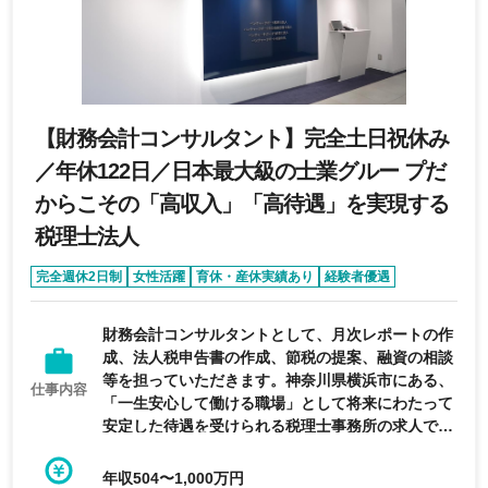
【財務会計コンサルタント】完全土日祝休み
／年休122日／日本最大級の士業グルー プだ
からこその「高収入」「高待遇」を実現する
税理士法人
完全週休2日制
女性活躍
育休・産休実績あり
経験者優遇
第二新卒歓迎
財務会計コンサルタントとして、月次レポートの作
成、法人税申告書の作成、節税の提案、融資の相談
等を担っていただきます。神奈川県横浜市にある、
仕事内容
「一生安心して働ける職場」として将来にわたって
安定した待遇を受けられる税理士事務所の求人で
す。
年収504〜1,000万円