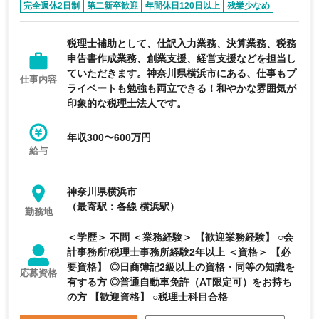
完全週休2日制
第二新卒歓迎
年間休日120日以上
残業少なめ
フレックス制度あり
税理士補助として、仕訳入力業務、決算業務、税務
申告書作成業務、創業支援、経営支援などを担当し
ていただきます。神奈川県横浜市にある、仕事もプ
仕事内容
ライベートも勉強も両立できる！和やかな雰囲気が
印象的な税理士法人です。
年収300〜600万円
給与
神奈川県横浜市
（最寄駅：各線 横浜駅）
勤務地
＜学歴＞ 不問 ＜業務経験＞ 【歓迎業務経験】 ○会
計事務所/税理士事務所経験2年以上 ＜資格＞ 【必
要資格】 ◎日商簿記2級以上の資格・同等の知識を
応募資格
有する方 ◎普通自動車免許（AT限定可）をお持ち
の方 【歓迎資格】 ○税理士科目合格