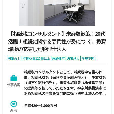
【相続税コンサルタント】未経験歓迎！20代
活躍！相続に関する専門性が身につ く、教育
環境の充実した税理士法人
転勤なし
年間休日120日以上
未経験可
急募求人
学歴不問
相続税コンサルタントとして、相続税申告書の作
成、相続税対策（保険や資産組み換え）、争族対策
（遺言や家族信託）、事業承継対策（株価算定等）
仕事内容
の提案等を担っていただきます。神奈川県横浜市に
ある相続税の申告を専門的に扱う税理士法人の求人
です。
年収420〜1,000万円
給与