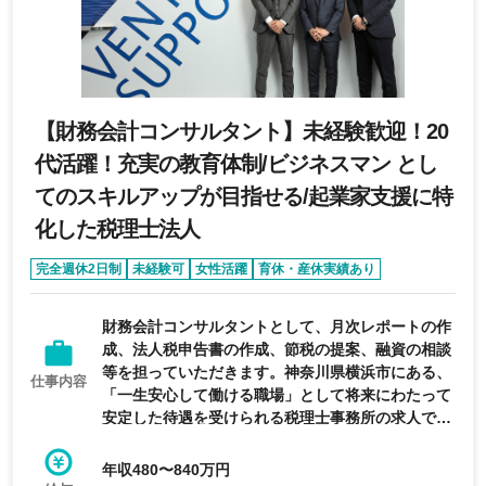
【財務会計コンサルタント】未経験歓迎！20
代活躍！充実の教育体制/ビジネスマン とし
てのスキルアップが目指せる/起業家支援に特
化した税理士法人
完全週休2日制
未経験可
女性活躍
育休・産休実績あり
経験者優遇
財務会計コンサルタントとして、月次レポートの作
成、法人税申告書の作成、節税の提案、融資の相談
等を担っていただきます。神奈川県横浜市にある、
仕事内容
「一生安心して働ける職場」として将来にわたって
安定した待遇を受けられる税理士事務所の求人で
す。
年収480〜840万円