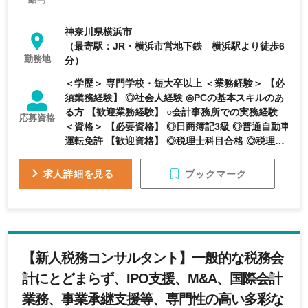
神奈川県横浜市
（最寄駅：JR・横浜市営地下鉄 横浜駅より徒歩6
勤務地
分）
＜学歴＞ 専門学校・短大卒以上 ＜業務経験＞ 【必
須業務経験】 ◎社会人経験 ◎PCの基本スキルのあ
る方 【歓迎業務経験】 ○会計事務所での実務経験
応募資格
＜資格＞ 【必要資格】 ◎日商簿記3級 ◎普通自動車
運転免許 【歓迎資格】 ◎税理士科目合格 ◎税理士
【求める人物像】 ・何事も前向きに取り組める人
・柔軟に物事を考えられる人 ・チャレンジ精神旺
ブックマーク
求人詳細を見る
盛な人 ・人とのかかわりを大切にできる人
【新人税務コンサルタント】一般的な税務会
計にとどまらず、IPO支援、M&A、国際会計
業務、事業承継支援等、専門性の高い多彩な