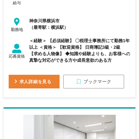
給与
神奈川県横浜市
（最寄駅：横浜駅）
勤務地
＜経験＞ 【必須経験】 〇税理士事務所にて勤務1年
以上 ＜資格＞ 【歓迎資格】 日商簿記3級・2級
【求める人物像】 ◆知識や経験よりも、お客様への
応募資格
真摯な対応ができる方や成長意欲のある方
ブックマーク
求人詳細を見る