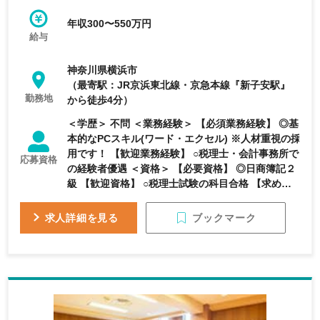
す。
年収300〜550万円
給与
神奈川県横浜市
（最寄駅：JR京浜東北線・京急本線『新子安駅』
勤務地
から徒歩4分）
＜学歴＞ 不問 ＜業務経験＞ 【必須業務経験】 ◎基
本的なPCスキル(ワード・エクセル) ※人材重視の採
用です！ 【歓迎業務経験】 ○税理士・会計事務所で
応募資格
の経験者優遇 ＜資格＞ 【必要資格】 ◎日商簿記２
級 【歓迎資格】 ○税理士試験の科目合格 【求める
人物像】 ◎一生モノの知識・スキルを身につけたい
方 ◎チームワークを大切にできる方 ◎幅広い企業
ブックマーク
求人詳細を見る
の税務を経験したい方 ◎将来的に担当を持ち、お客
様を直接サポートしたい方