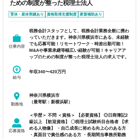
ための制度が整った税理士法人
育休・産休実績あり
資格取得支援制度
家賃補助あり
退職金制度あり
未経験可
税務会計スタッフとして、税務会計業務全般に携わ
っていただきます。神奈川県横浜市にある、未経験
でも応募可能！リモートワーク・時差出勤可能！
仕事内容
M&Aや事業承継等幅広い経験が可能！キャリアア
ップのための制度が整った税理士法人の求人です。
年収340〜420万円
給与
神奈川県横浜市
（最寄駅：新横浜駅）
勤務地
＜学歴＞ 不問 ＜資格＞ 【必要資格】 ◎日商簿記2
級以上 【歓迎資格】 〇税理士試験科目合格者 【求
める人物像】 ・自己成長に努める向上心のある方
応募資格
・真面目で責任感のある方 ・長期間当事務所勤務