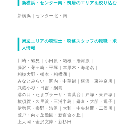
新横浜・センター南・鴨居のエリアを絞り込む
新横浜
センター北・南
周辺エリアの税理士・税務スタッフの転職・求
人情報
川崎・鶴見
小田原・箱根・湯河原
藤沢・茅ヶ崎・平塚
本厚木・海老名
相模大野・橋本・相模湖
みなとみらい・関内・中華街
横浜・東神奈川
武蔵小杉・日吉・綱島
溝の口・たまプラーザ・青葉台
戸塚・東戸塚
横須賀・久里浜・三浦半島
鎌倉・大船・逗子
伊勢原・秦野・渋沢
大和・中央林間・二俣川
登戸・向ヶ丘遊園・新百合ヶ丘
上大岡・金沢文庫・新杉田