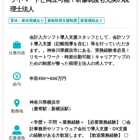
理士法人
育休・産休実績あり
資格取得支援制度
家賃補助あり
退職金制度あり
未経験可
会計入力ソフト導入支援スタッフとして、会計ソフ
ト導入支援（記帳指導を含む）等を行っていただき
ます。。神奈川県横浜市にある、実務経験者必見！
仕事内容
リモートワーク・時差出勤可能！キャリアアップの
ための制度が整った税理士法人の求人です。
年収450〜600万円
給与
神奈川県横浜市
（最寄駅：新横浜駅）
勤務地
＜学歴＞ 不問 ＜業務経験＞ 【必要業務経験】 〇会
計事務所やソフトウェア会社で導入支援・DX支援
の経験がある方歓迎します。 【歓迎業務経験】 〇
応募資格