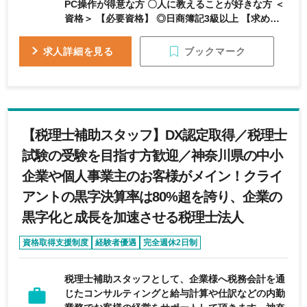
PC操作が得意な方 〇人に教えることが好きな方 ＜
資格＞ 【必要資格】 ◎日商簿記3級以上 【求める
人物像】 ・自己成長に努める向上心のある方 ・真
面目で責任感のある方 ・長期間当事務所勤務を希
ブックマーク
求人詳細を見る
望する方
【税理士補助スタッフ】DX認定取得／税理士
試験の受験を目指す方歓迎／神奈川県の中小
企業や個人事業主のお客様がメイン！クライ
アントの黒字決算率は80%超を誇り、企業の
黒字化と成長を加速させる税理士法人
資格取得支援制度
経験者優遇
完全週休2日制
年間休日120日以上
研修充実
税理士補助スタッフとして、企業様へ税務会計を通
じたコンサルティングと給与計算や仕訳などの内勤