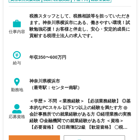
完全週休2日制
税務スタッフとして、税務相談等を担っていただき
ます。神奈川県横浜市にある、働きやすい環境！試
験勉強応援！お客様と伴走し、安心・安定的成長に
仕事内容
貢献する税理士法人の求人です。
年収350〜600万円
給与
神奈川県横浜市
（最寄駅：センター南駅）
勤務地
＜学歴＞ 不問 ＜業務経験＞ 【必須業務経験】 ◎基
本的なPCスキル 以下1つ以上の経験を満たす方 ◎
会計事務所での就業経験がある方 ◎経理業務の実務
応募資格
経験 ◎金融機関での就業経験がある方 ＜資格＞
【必要資格】 ◎日商簿記2級 【歓迎資格】 〇税理
士科目合格 〇税理士資格