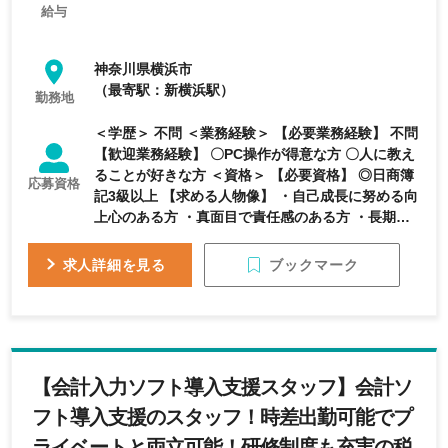
給与
神奈川県横浜市
（最寄駅：新横浜駅）
勤務地
＜学歴＞ 不問 ＜業務経験＞ 【必要業務経験】 不問
【歓迎業務経験】 〇PC操作が得意な方 〇人に教え
ることが好きな方 ＜資格＞ 【必要資格】 ◎日商簿
応募資格
記3級以上 【求める人物像】 ・自己成長に努める向
上心のある方 ・真面目で責任感のある方 ・長期間
当事務所勤務を希望する方
ブックマーク
求人詳細を見る
【会計入力ソフト導入支援スタッフ】会計ソ
フト導入支援のスタッフ！時差出勤可能でプ
ライベートと両立可能！研修制度も充実の税