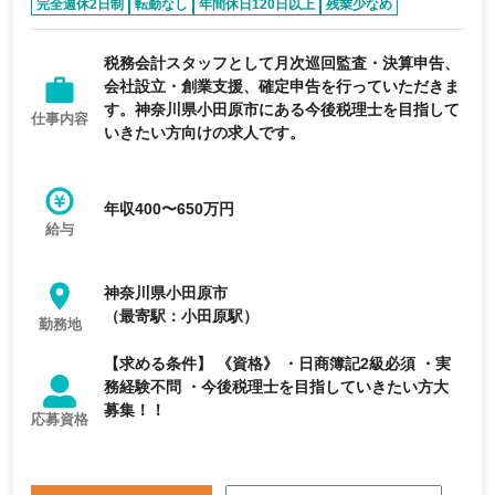
完全週休2日制
転勤なし
年間休日120日以上
残業少なめ
急募求人
税務会計スタッフとして月次巡回監査・決算申告、
会社設立・創業支援、確定申告を行っていただきま
す。神奈川県小田原市にある今後税理士を目指して
仕事内容
いきたい方向けの求人です。
年収400〜650万円
給与
神奈川県小田原市
（最寄駅：小田原駅）
勤務地
【求める条件】 《資格》 ・日商簿記2級必須 ・実
務経験不問 ・今後税理士を目指していきたい方大
募集！！
応募資格