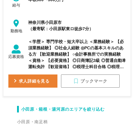
給与
神奈川県小田原市
（最寄駅：小田原駅東ロ徒歩7分）
勤務地
＜学歴＞ 専門学校・短大卒以上 ＜業務経験＞ 【必
須業務経験】 ◎社会人経験 ◎PCの基本スキルのあ
る方 【歓迎業務経験】 ○会計事務所での実務経験
応募資格
＜資格＞ 【必要資格】 ◎日商簿記3級 ◎普通自動車
運転免許 【歓迎資格】 ◎税理士科目合格 ◎税理士
【求める人物像】 ・何事も前向きに取り組める人
・柔軟に物事を考えられる人 ・チャレンジ精神旺
ブックマーク
求人詳細を見る
盛な人 ・人とのかかわりを大切にできる人
小田原・箱根・湯河原のエリアを絞り込む
小田原・南足柄