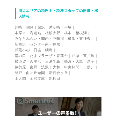
周辺エリアの税理士・税務スタッフの転職・求
人情報
川崎・鶴見
藤沢・茅ヶ崎・平塚
本厚木・海老名
相模大野・橋本・相模湖
みなとみらい・関内・中華街
横浜・東神奈川
新横浜・センター南・鴨居
武蔵小杉・日吉・綱島
溝の口・たまプラーザ・青葉台
戸塚・東戸塚
横須賀・久里浜・三浦半島
鎌倉・大船・逗子
伊勢原・秦野・渋沢
大和・中央林間・二俣川
登戸・向ヶ丘遊園・新百合ヶ丘
上大岡・金沢文庫・新杉田