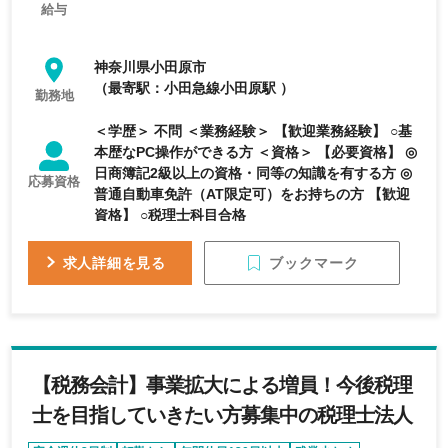
給与
神奈川県小田原市
（最寄駅：小田急線小田原駅 ）
勤務地
＜学歴＞ 不問 ＜業務経験＞ 【歓迎業務経験】 ○基
本歴なPC操作ができる方 ＜資格＞ 【必要資格】 ◎
日商簿記2級以上の資格・同等の知識を有する方 ◎
応募資格
普通自動車免許（AT限定可）をお持ちの方 【歓迎
資格】 ○税理士科目合格
ブックマーク
求人詳細を見る
【税務会計】事業拡大による増員！今後税理
士を目指していきたい方募集中の税理士法人