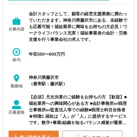
経験者優遇
会計スタッフとして、顧客の経営支援業務に携わっ
ていただきます。神奈川県藤沢市にある、未経験で
も応募可能！福祉業界に興味をお持ちの方必見！ワ
仕事内容
ークライフバランス充実！福祉事業者の会計・労務
支援を行う事業会社の求人です。
年収500〜600万円
給与
神奈川県藤沢市
（最寄駅：藤沢駅）
勤務地
【必須】月次決算のご経験をお持ちの方 【歓迎】■
福祉業界への興味関心がある方 ■会計事務所or税理
士事務所or監査法人等での経験■税理士科目合格者
応募資格
★特徴1.福祉は「人」が「人」に提供するサービス
です。数字+事業/組織を知るバランス感覚が重要で
会計・労務以外にも当社グル ープ企業の本部機能
として経営に携わる機会もあり幅広い知見をもとに