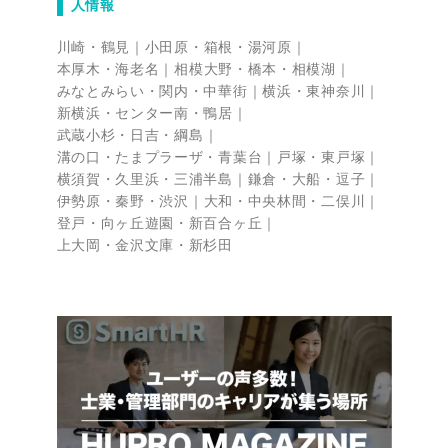
人情報
川崎・鶴見
小田原・箱根・湯河原
本厚木・海老名
相模大野・橋本・相模湖
みなとみらい・関内・中華街
横浜・東神奈川
新横浜・センター南・鴨居
武蔵小杉・日吉・綱島
溝の口・たまプラーザ・青葉台
戸塚・東戸塚
横須賀・久里浜・三浦半島
鎌倉・大船・逗子
伊勢原・秦野・渋沢
大和・中央林間・二俣川
登戸・向ヶ丘遊園・新百合ヶ丘
上大岡・金沢文庫・新杉田