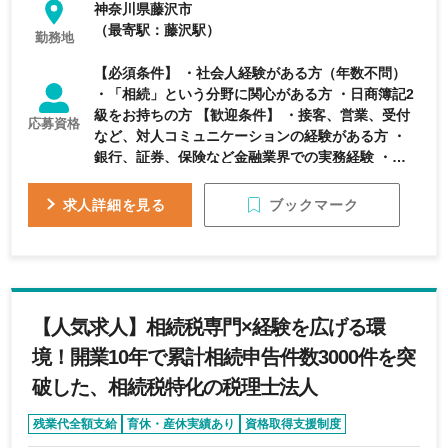
神奈川県藤沢市
第2新卒歓迎： 充実の研修制度でイチからプロへ育
（最寄駅：藤沢駅）
てます。 ・資格取得を応援： 税理士試験受験生も
勤務地
多数在籍。勉強との両立を支援します。 ・働きや
【必須条件】 ・社会人経験がある方（年数不問）
すさ： 土日祝休みでプライベートも充実。 一生モ
・「相続」という分野に関心がある方 ・日商簿記2
ノの知識を武器に、自分自身を「資産」に変えるキ
級をお持ちの方 【歓迎条件】 ・接客、営業、受付
ャリアをここから始めましょう。
応募資格
など、対人コミュニケーションの経験がある方 ・
銀行、証券、保険など金融業界での実務経験 ・税
理士試験受験生、または科目合格者（勉強中の方を
応援します）
ブックマーク
求人詳細を見る
【人気求人】相続税専門×経験を広げる環
境！開業10年で累計相続申告件数3000件を突
破した、相続税特化の税理士法人
残業代全額支給
育休・産休実績あり
資格取得支援制度
退職金制度あり
シニア歓迎