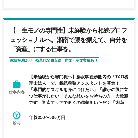
【一生モノの専門性】未経験から相続プロフ
ェッショナルへ。湘南で腰を据えて、自分を
「資産」にする仕事を。
家賃補助あり
残業代全額支給
育休・産休実績あり
資格取得奨励一時金
資格取得支援制度
【未経験から専門職へ】藤沢駅徒歩圏内の「TAO税
理士法人」で、相続税務アシスタントを募集！
「専門的なスキルを身につけたい」「誰かの役に立
仕事内容
つ仕事がしたい」そんな想いをお持ちの方、大歓迎
です。湘南エリアで多くの信頼をいただく『湘南相
続サポートセンター』にて、相続手続きのサポート
からスタートしませんか？ 【仕事内容】 データ入
年収350〜500万円
力、書類作成、役所や金融機関での資料収集など。
給与
まずは先輩の補助から始め、段階的に専門知識を学
べる環境です。 【ここがポイント！】 ・未経験・