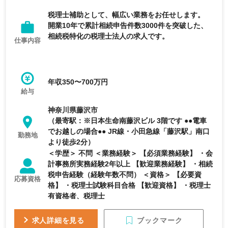
税理士補助として、幅広い業務をお任せします。
開業10年で累計相続申告件数3000件を突破した、
相続税特化の税理士法人の求人です。
仕事内容
年収350〜700万円
給与
神奈川県藤沢市
（最寄駅：※日本生命南藤沢ビル 3階です ●●電車
でお越しの場合●● JR線・小田急線「藤沢駅」南口
勤務地
より徒歩2分）
＜学歴＞ 不問 ＜業務経験＞ 【必須業務経験】 ・会
計事務所実務経験2年以上 【歓迎業務経験】 ・相続
税申告経験（経験年数不問） ＜資格＞ 【必要資
応募資格
格】 ・税理士試験科目合格 【歓迎資格】 ・税理士
有資格者、税理士
ブックマーク
求人詳細を見る