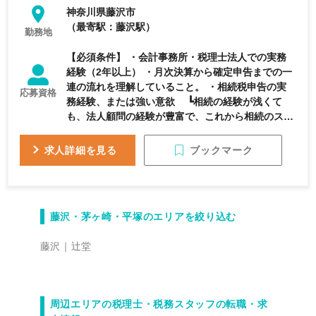
神奈川県藤沢市
ンター運営により、複雑な土地評価や広大地案件な
（最寄駅：藤沢駅）
ど、希少な事例も経験可能。 ・キャリアパス： リ
勤務地
ーダー候補として、組織運営や後輩育成にも関われ
【必須条件】 ・会計事務所・税理士法人での実務
るやりがい。 ・環境： 最新ITツール導入済み。生
経験（2年以上） ・月次決算から確定申告までの一
産性を高め、プロとしての価値を最大化できる職場
連の流れを理解していること。 ・相続税申告の実
です。 あなたの専門性を、湘南で一段上のステー
応募資格
務経験、または強い意欲 ┗相続の経験が浅くて
ジへ引き上げませんか？
も、法人顧問の経験が豊富で、これから相続のスペ
シャリストを目指したい方も歓迎します。 ・周囲
と連携しながら仕事を進められるコミュニケーショ
ブックマーク
求人詳細を見る
ン能力 ┗グループ内の専門家や提携先と連携する
場面が多いためです。 【歓迎条件】 ・税理士、ま
たは税理士科目合格者（特に資産税・法人税・相続
税） ・相続税申告の完結経験（10件〜20件以上あ
藤沢・茅ヶ崎・平塚のエリアを絞り込む
れば即戦力として優遇） ・土地評価、非上場株式
の評価実務に精通している方 ・生前対策（贈与、
藤沢
辻堂
家族信託、不動産活用など）の提案経験 ・マネジ
メント経験（3〜5名程度のチームを率いた経験）
・CFP、AFP、相続診断士などの関連資格をお持ち
の方
周辺エリアの税理士・税務スタッフの転職・求