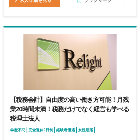
ブックマーク
求人詳細を見る
顧客へ価値提供を行います。★特徴2.福祉業界で就
業する方の 多くが、サービス利用者へ寄り添う現
場への興味関心が高く、事務業務への関心が薄いこ
とが多いです。当社が介在することで顧客が コア
業務に集中できる環境を築きます。
【税務会計】自由度の高い働き方可能！月残
業20時間未満！税務だけでなく経営も学べる
税理士法人
学歴不問
完全週休2日制
経験者優遇
女性活躍
オンライン面接あり