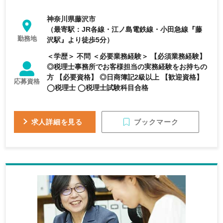
神奈川県藤沢市
（最寄駅：JR各線・江ノ島電鉄線・小田急線『藤
勤務地
沢駅』より徒歩5分）
＜学歴＞ 不問 ＜必要業務経験＞ 【必須業務経験】
◎税理士事務所でお客様担当の実務経験をお持ちの
方 【必要資格】 ◎日商簿記2級以上 【歓迎資格】
応募資格
◯税理士 ◯税理士試験科目合格
ブックマーク
求人詳細を見る