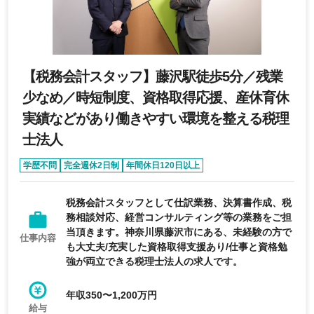
【税務会計スタッフ】藤沢駅徒歩5分／残業
少なめ／時短制度、資格取得応援、産休育休
実績などがあり働きやすい環境を整える税理
士法人
学歴不問
完全週休2日制
年間休日120日以上
育休・産休実績あり
未経験可
税務会計スタッフとして仕訳業務、決算書作成、税
務相談対応、経営コンサルティング等の業務をご担
当頂きます。神奈川県藤沢市にある、未経験の方で
仕事内容
も大丈夫/充実した資格取得支援あり/仕事と資格勉
強が両立できる税理士法人の求人です。
年収350〜1,200万円
給与