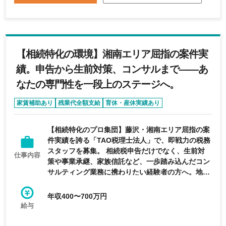
【相続特化の環境】湘南エリア屈指の案件実
績。申告から生前対策、コンサルまで——あ
なたの専門性を一段上のステージへ。
家賃補助あり
残業代全額支給
育休・産休実績あり
資格取得奨励一時金
資格取得支援制度
【相続特化のプロ集団】藤沢・湘南エリア屈指の案
件実績を誇る「TAO税理士法人」で、即戦力の税務
スタッフを募集。 相続税申告だけでなく、生前対
仕事内容
策や事業承継、家族信託など、一歩踏み込んだコン
サルティング業務に携わりたい経験者の方へ。地域
密着ながら、高度で多様な案件が集まる環境が整っ
ています。 【仕事内容】 相続税申告書の作成完
年収400〜700万円
結、資産家向け節税提案、地主様へのコンサルティ
給与
ング等。裁量を持って案件を担当していただきま
す。 【ここがポイント！】 ・圧倒的な案件数： セ