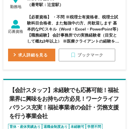
（最寄駅：辻堂駅）
勤務地
【必要資格】 ・不問 ※税理士有資格者、税理士試
験科目合格者、また勉強中の方、尚歓迎します 基
本的なPCスキル（Word・Excel・PowerPoint等）
応募資格
【職務経験】 会計事務所での実務経験者（目安と
して概ね3年以上） ※医療クライアントの経験をお
持ちの方は優遇いたします 【年齢】 ・不問
ブックマーク
求人詳細を見る
【会計スタッフ】未経験でも応募可能！福祉
業界に興味をお持ちの方必見！ワークライフ
バランス充実！福祉事業者の会計・労務支援
を行う事業会社
育休・産休実績あり
退職金制度あり
未経験可
学歴不問