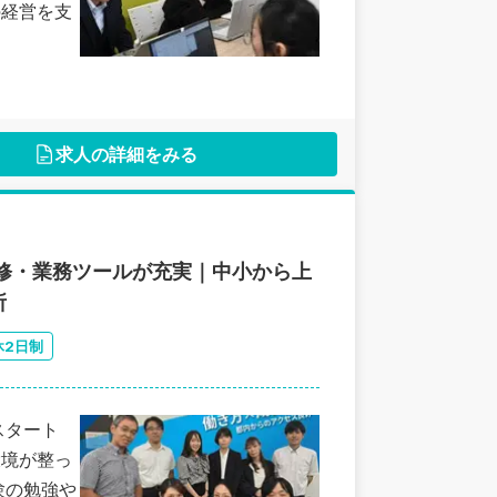
の経営を支
求人の詳細をみる
修・業務ツールが充実｜中小から上
所
休2日制
スタート
環境が整っ
験の勉強や