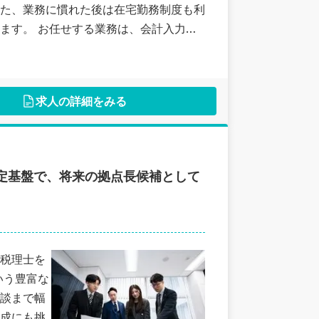
た、業務に慣れた後は在宅勤務制度も利
会計入力や
務まで多岐にわたります。年間を通じて
点も魅力です。 「内勤として
「働きやすい環境で着実に成長したい」
求人の詳細をみる
定基盤で、将来の拠点長候補として
税理士を
いう豊富な
談まで幅
成にも挑