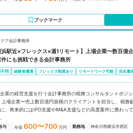
ブックマーク
アクア会計事務所
横浜駅近×フレックス×週1リモート】上場企業〜数百億企
案件にも挑戦できる会計事務所
歴不問
経験者優遇
フレックス制度あり
リモートワーク可能
完全週
企業の経営支援を行う会計事務所の税務コンサルタントポジシ
 上場企業〜売上数百億円規模のクライアントを担当し、税務
に、将来的にはIPO支援やM&A支援などの高度案件に携わっ
。
600〜700
給与
勤務地
神奈川県横浜市西区
年収
万円