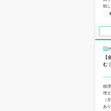
戦し
【
む
税理
理士
（月
あり