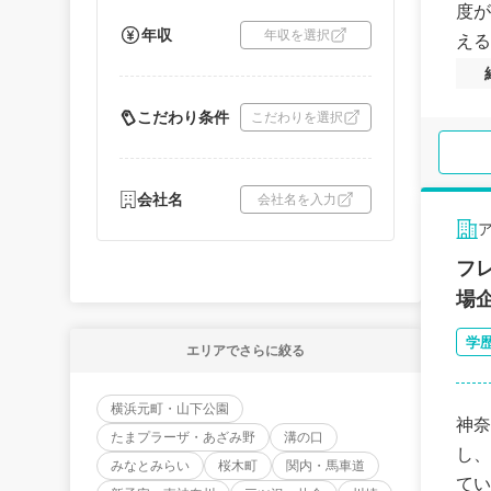
度が
年収
年収を選択
える
こだわり条件
こだわりを選択
会社名
会社名を入力
フ
場
学
エリアでさらに絞る
横浜元町・山下公園
神奈
たまプラーザ・あざみ野
溝の口
し、
みなとみらい
桜木町
関内・馬車道
てい