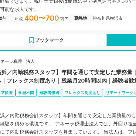
経験できます。税理士登録後は組織の中で拠点運営やメンバー
可能な求人です。
400〜700
給与
勤務地
神奈川県横浜市
年収
万円
ブックマーク
アネーラ税理士法人
横浜／内勤税務スタッフ】年間を通じて安定した業務量
る｜フレックス制度あり｜残業月20時間以内｜経験者歓
ニア歓迎
学歴不問
経験者優遇
フレックス制度あり
リモートワーク
浜／内勤税務会計スタッフ】年間を通じて安定した業務量のも
る環境です。 アネーラ税理士法人では、外回り担当者のサポート体制強化に伴い、横浜事
内勤税務会計スタッフを募集しています。 当法人は、フレックスタイム制度を導入しており、通