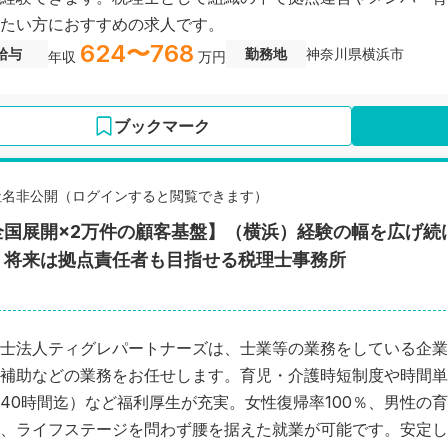
たい方におすすめの求人です。
624〜768
給与
勤務地
神奈川県横浜市
年収
万円
ブックマーク
社名非公開（ログインすると閲覧できます）
全国展開×2万件の顧客基盤】（横浜）経験の幅を広げ続
｜将来は拠点責任者も目指せる税理士事務所
士法人ティグレパートナーズは、士業等の業務をしている企業
補助などの業務をお任せします。育児・介護時短制度や時間単
40時間迄）など福利厚生が充実。女性復帰率100％、男性の
、ライフステージを問わず腰を据えた就業が可能です。安定し