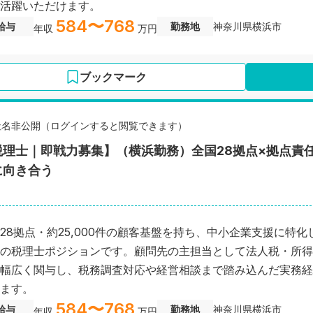
活躍いただけます。
584〜768
給与
勤務地
神奈川県横浜市
年収
万円
ブックマーク
社名非公開（ログインすると閲覧できます）
税理士｜即戦力募集】（横浜勤務）全国28拠点×拠点責
に向き合う
28拠点・約25,000件の顧客基盤を持ち、中小企業支援に特化
の税理士ポジションです。顧問先の主担当として法人税・所得
幅広く関与し、税務調査対応や経営相談まで踏み込んだ実務経
ます。
584〜768
給与
勤務地
神奈川県横浜市
年収
万円