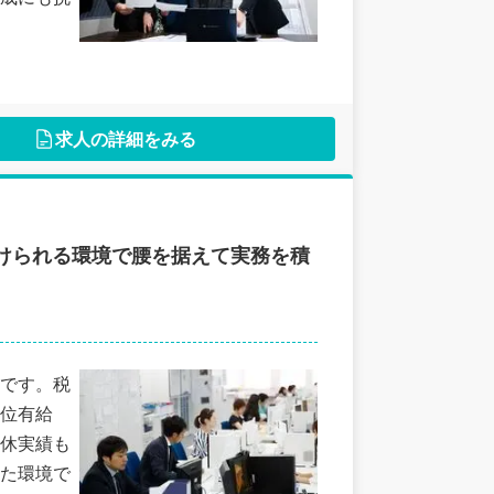
求人の詳細をみる
けられる環境で腰を据えて実務を積
です。税
位有給
育休実績も
た環境で