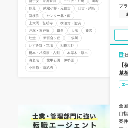
新子安・東神奈川
三ツ沢・片倉
川崎
プラ
鶴見
武蔵小杉・元住吉
日吉・綱島
新横浜
センター北・南
上大岡・弘明寺
横須賀・追浜
戸塚・東戸塚
鎌倉
大船
藤沢
辻堂
新百合ヶ丘
二俣川
いずみ野・立場
相模大野
橋本・相模原・古淵
本厚木・厚木
海老名
愛甲石田・伊勢原
【
小田原・南足柄
基
エ
全国
目指
案件