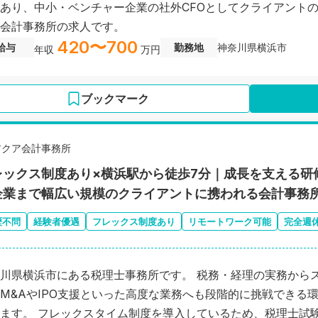
あり、中小・ベンチャー企業の社外CFOとしてクライアント
会計事務所の求人です。
420〜700
給与
勤務地
神奈川県横浜市
年収
万円
ブックマーク
アクア会計事務所
レックス制度あり×横浜駅から徒歩7分｜成長を支える研
企業まで幅広い規模のクライアントに携われる会計事務
歴不問
経験者優遇
フレックス制度あり
リモートワーク可能
完全週
川県横浜市にある税理士事務所です。 税務・経理の実務から
M&AやIPO支援といった高度な業務へも段階的に挑戦できる
ます。 フレックスタイム制度を導入しているため、税理士試