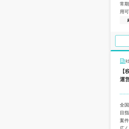
常期
用可
記帳
安定
専門
とい
【
運
全国
目指
案件
広く