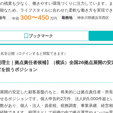
の残業も少なく、働きやすい環境づくりに注力しています。ま
能なため、ライフスタイルに合わせた柔軟な働き方を実現できます。 お任せする業務は、
300〜450
代行だけでなく、給与計算、年末調整、法定調書作成、決算業
給与
勤務地
神奈川県横浜市西区
年収
万円
した業務量があるため、継続的に経験を積みながらスキルアップできる
性を高めたい」「会計事務所経験を活かして長く活躍したい」
ブックマーク
う方に最適なポジションです。
社名非公開（ログインすると閲覧できます）
税理士｜拠点責任者候補】（横浜）全国26拠点展開の安
営を担うポジション
展開の安定した顧客基盤のもと、将来的には拠点責任者・所長
せるポジションです。個人申告約2万件、法人約5,000件超と
数があり、個人・法人・資産税、税務調査、事業承継、経営相
経験できます。税理士として組織の中で拠点運営やメンバー育