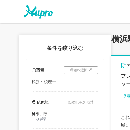
横浜
条件を絞り込む
職種
職種を選択
フ
税務・税理士
ャ
学
勤務地
勤務地を選択
神奈川県
これ
└
横浜駅
域に