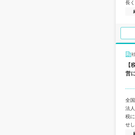
長く
【
営
全国
法人
税に
せし