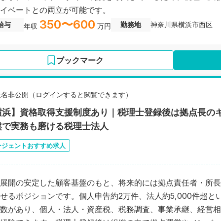
イベートとの両立が可能です。
350〜600
給与
勤務地
神奈川県横浜市西区
年収
万円
ブックマーク
社名非公開（ログインすると閲覧できます）
横浜】資格取得支援制度あり｜税理士登録後は拠点長の
盤で実務も磨ける税理士法人
ージェントおすすめ求人
展開の安定した顧客基盤のもと、将来的には拠点責任者・所長
せるポジションです。個人申告約2万件、法人約5,000件超と
数があり、個人・法人・資産税、税務調査、事業承継、経営相