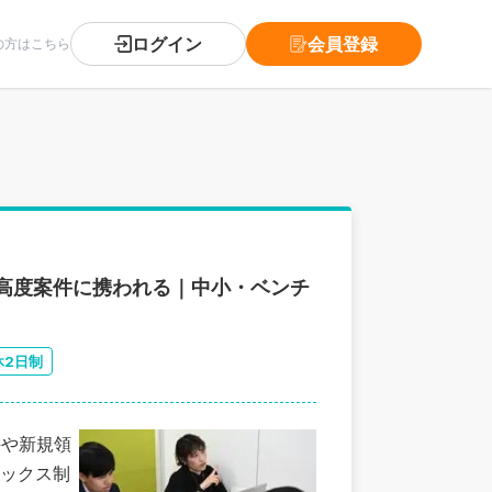
ログイン
会員登録
の方はこちら
ど高度案件に携われる｜中小・ベンチ
休2日制
件や新規領
ックス制