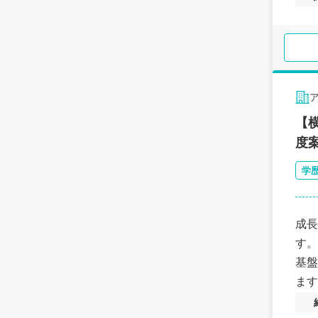
【
度
学
成長
す。
基盤
ます