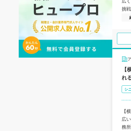
広く
挑戦
【
れ
シ
【横
広い経験を積め
務所にて