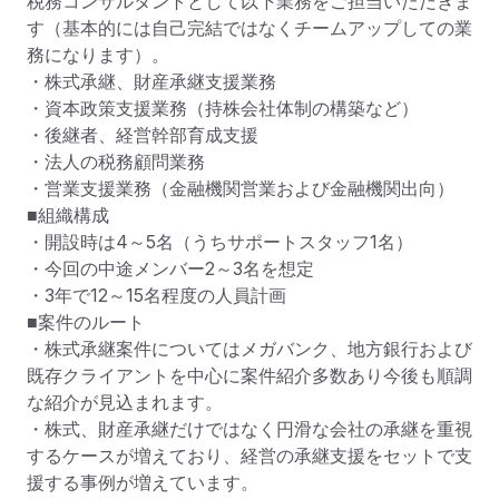
税務コンサルタントとして以下業務をご担当いただきま
す（基本的には自己完結ではなくチームアップしての業
務になります）。

・株式承継、財産承継支援業務

・資本政策支援業務（持株会社体制の構築など）

・後継者、経営幹部育成支援

・法人の税務顧問業務

・営業支援業務（金融機関営業および金融機関出向）

■組織構成

・開設時は4～5名（うちサポートスタッフ1名）

・今回の中途メンバー2～3名を想定

・3年で12～15名程度の人員計画

■案件のルート

・株式承継案件についてはメガバンク、地方銀行および
既存クライアントを中心に案件紹介多数あり今後も順調
な紹介が見込まれます。

・株式、財産承継だけではなく円滑な会社の承継を重視
するケースが増えており、経営の承継支援をセットで支
援する事例が増えています。
