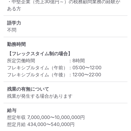
・中堅企業（売上30億円～）の税務顧問業務の経験が
ある方
語学力
不問
勤務時間
【フレックスタイム制の場合】
所定労働時間
：
8
時間
フレキシブルタイム（午前）
：
05:00
〜
12:00
フレキシブルタイム（午後）
：
12:00
〜
22:00
残業の有無について
残業が発生する場合があります
給与
想定年収
7,000,000
〜
10,000,000
円
想定月給
434,000
〜
540,000
円