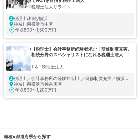
でNO.1を目指す税理士法人
税理士法人リライト
税理士/相続/横浜
神奈川県横浜市中区
年収
800〜1,500万円
【税理士】会計事務所経験者求む！研修制度充実、
相続分野のスペシャリストになれる税理士法人
T＆T税理士法人
税理士／会計事務所の経験1年以上／研修制度充実／横浜勤
務
神奈川県横浜市神奈川区
年収
800〜1,200万円
職種×都道府県から探す