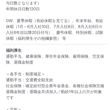
与日数となります）

年間休日日数120日

GW、夏季休暇（有給休暇を充てる）、年末年始、有給
休暇（1月～6月入社10日、7月入社8日、8月入社6日※
入社6年目以降20日付与）、慶弔休暇、特別休暇、試験
休暇（福利厚生その他欄参照） 等
福利厚生
通勤手当、健康保険、厚生年金保険、雇用保険、労災保
険、退職金制度

＜各手当・制度補足＞

通勤手当：交通費全額支給

社会保険：確定給付型企業年金基金、各種社会保険完備

退職金制度：退職金共済加入／勤続1年以上の方が対象
です

＜定年＞
