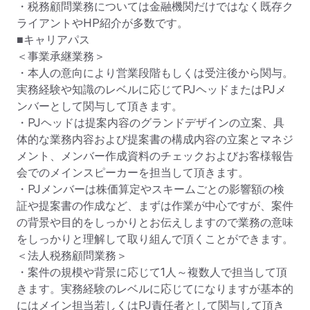
・税務顧問業務については金融機関だけではなく既存ク
ライアントやHP紹介が多数です。

■キャリアパス

＜事業承継業務＞

・本人の意向により営業段階もしくは受注後から関与。
実務経験や知識のレベルに応じてPJヘッドまたはPJメ
ンバーとして関与して頂きます。

・PJヘッドは提案内容のグランドデザインの立案、具
体的な業務内容および提案書の構成内容の立案とマネジ
メント、メンバー作成資料のチェックおよびお客様報告
会でのメインスピーカーを担当して頂きます。

・PJメンバーは株価算定やスキームごとの影響額の検
証や提案書の作成など、まずは作業が中心ですが、案件
の背景や目的をしっかりとお伝えしますので業務の意味
をしっかりと理解して取り組んで頂くことができます。

＜法人税務顧問業務＞

・案件の規模や背景に応じて1人～複数人で担当して頂
きます。実務経験のレベルに応じてになりますが基本的
にはメイン担当若しくはPJ責任者として関与して頂き