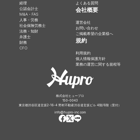
経理
よくある質問
公認会計士
会社概要
M&A・FAS
人事・労務
運営会社
社会保険労務士
お問い合わせ
法務・知財
ご掲載希望の企業様へ
弁護士
規約
財務
CFO
利用規約
個人情報保護方針
業務の運営に関する規程等
株式会社ヒュープロ
150-0043
東京都渋谷区道玄坂2-16-4 野村不動産渋谷道玄坂ビル 4階/6階（受付）
info@hupro-inc.com