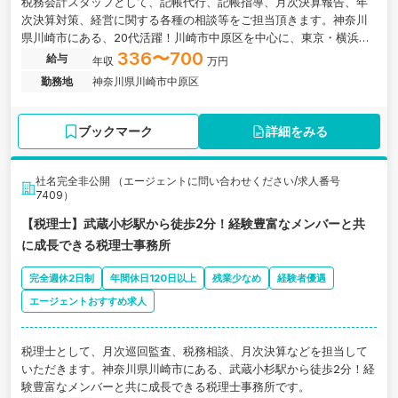
税務会計スタッフとして、記帳代行、記帳指導、月次決算報告、年
次決算対策、経営に関する各種の相談等をご担当頂きます。神奈川
県川崎市にある、20代活躍！川崎市中原区を中心に、東京・横浜で
活躍する税理士事務所の求人です。
336〜700
給与
年収
万円
勤務地
神奈川県川崎市中原区
ブックマーク
詳細をみる
社名完全非公開 （エージェントに問い合わせください/求人番号
7409）
【税理士】武蔵小杉駅から徒歩2分！経験豊富なメンバーと共
に成長できる税理士事務所
完全週休2日制
年間休日120日以上
残業少なめ
経験者優遇
エージェントおすすめ求人
税理士として、月次巡回監査、税務相談、月次決算などを担当して
いただきます。神奈川県川崎市にある、武蔵小杉駅から徒歩2分！経
験豊富なメンバーと共に成長できる税理士事務所です。