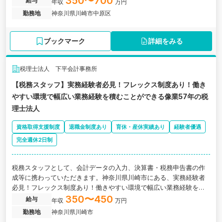
350〜700
給与
年収
万円
勤務地
神奈川県川崎市中原区
ブックマーク
詳細をみる
税理士法人 下平会計事務所
【税務スタッフ】実務経験者必見！フレックス制度あり！働き
やすい環境で幅広い業務経験を積むことができる像業57年の税
理士法人
資格取得支援制度
退職金制度あり
育休・産休実績あり
経験者優遇
完全週休2日制
税務スタッフとして、会計データの入力、決算書・税務申告書の作
成等に携わっていただきます。神奈川県川崎市にある、実務経験者
必見！フレックス制度あり！働きやすい環境で幅広い業務経験を積
むことができる像業57年の税理士法人の求人です。
350〜450
給与
年収
万円
勤務地
神奈川県川崎市