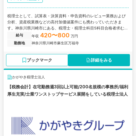
税理士として、試算表・決算資料・申告資料のレビュー業務および
分析、資産税業務などの高付加価値案件にも携わっていただきま
す。神奈川県川崎市にある、税理士・税理士科目5科目合格者求む！
働きやすさ抜群の税理士法人の求人です。
420〜800
給与
年収
万円
勤務地
神奈川県川崎市麻生区万福寺
ブックマーク
詳細をみる
かがやき税理士法人
【税務会計】在宅勤務週3回以上可能/200名規模の事務所/福利
厚生充実/士業ワンストップサービス展開をしている税理士法人