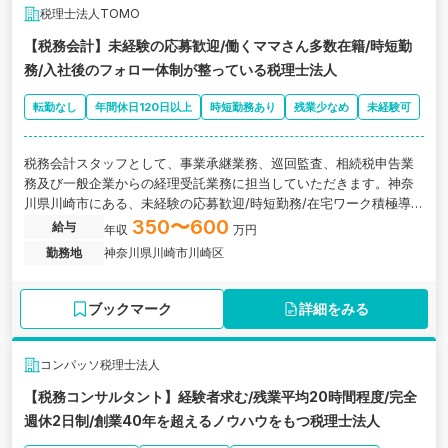
税理士法人TOMO
【税務会計】未経験の応募歓迎/働くママさん多数在籍/時短勤
務/入社後のフォロー体制が整っている税理士法人
転勤なし
年間休日120日以上
時短勤務あり
残業少なめ
未経験可
税務会計スタッフとして、事業承継業務、巡回監査、相続税申告業
務及び一般企業からの経理受託業務に担当していただきます。神奈
川県川崎市にある、未経験の応募歓迎/時短勤務/在宅ワーク積極導
入/入社後のフォロー体制が整っている税理士法人の求人です。
350〜600
給与
年収
万円
勤務地
神奈川県川崎市川崎区
ブックマーク
詳細をみる
コンパッソ税理士法人
【税務コンサルタント】経験者求む/残業平均20時間程度/完全
週休2日制/創業40年を超えるノウハウをもつ税理士法人