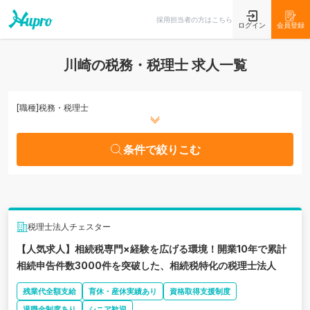
条件で絞りこむ
採用担当者の方はこちら
ログイン
会員登録
川崎の税務・税理士 求人一覧
[職種]
税務・税理士
条件で絞りこむ
税理士法人チェスター
【人気求人】相続税専門×経験を広げる環境！開業10年で累計
相続申告件数3000件を突破した、相続税特化の税理士法人
残業代全額支給
育休・産休実績あり
資格取得支援制度
退職金制度あり
シニア歓迎