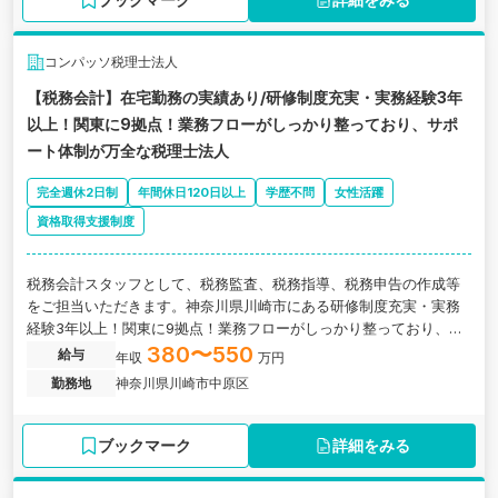
コンパッソ税理士法人
【税務会計】在宅勤務の実績あり/研修制度充実・実務経験3年
以上！関東に9拠点！業務フローがしっかり整っており、サポ
ート体制が万全な税理士法人
完全週休2日制
年間休日120日以上
学歴不問
女性活躍
資格取得支援制度
税務会計スタッフとして、税務監査、税務指導、税務申告の作成等
をご担当いただきます。神奈川県川崎市にある研修制度充実・実務
経験3年以上！関東に9拠点！業務フローがしっかり整っており、サ
ポート体制が万全な税理士法人の求人です。
380〜550
給与
年収
万円
勤務地
神奈川県川崎市中原区
ブックマーク
詳細をみる