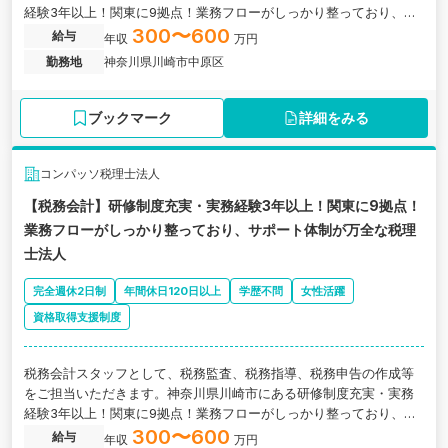
経験3年以上！関東に9拠点！業務フローがしっかり整っており、サ
ポート体制が万全な税理士法人の求人です。
300〜600
給与
年収
万円
勤務地
神奈川県川崎市中原区
ブックマーク
詳細をみる
コンパッソ税理士法人
【税務会計】研修制度充実・実務経験3年以上！関東に9拠点！
業務フローがしっかり整っており、サポート体制が万全な税理
士法人
完全週休2日制
年間休日120日以上
学歴不問
女性活躍
資格取得支援制度
税務会計スタッフとして、税務監査、税務指導、税務申告の作成等
をご担当いただきます。神奈川県川崎市にある研修制度充実・実務
経験3年以上！関東に9拠点！業務フローがしっかり整っており、サ
ポート体制が万全な税理士法人の求人です。
300〜600
給与
年収
万円