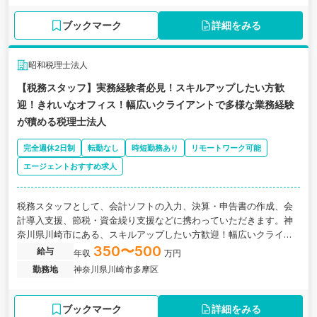
ブックマーク
詳細をみる
昭和税理士法人
【税務スタッフ】実務経験者必見！スキルアップしたい方歓
迎！きれいなオフィス！幅広いクライアントで多様な業務経験
が積める税理士法人
完全週休2日制
転勤なし
時短勤務あり
リモートワーク可能
エージェントおすすめ求人
税務スタッフとして、会計ソフトの入力、決算・申告書の作成、会
計導入支援、節税・資金繰り支援などに携わっていただきます。神
奈川県川崎市にある、スキルアップしたい方歓迎！幅広いクライア
ントで多様な業務経験が積める税理士法人の求人です。
350〜500
給与
年収
万円
勤務地
神奈川県川崎市多摩区
ブックマーク
詳細をみる