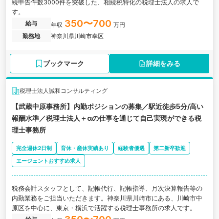
続申告件数3000件を突破した、相続税特化の税理士法人の求人で
す。
350〜700
給与
年収
万円
勤務地
神奈川県川崎市幸区
ブックマーク
詳細をみる
税理士法人誠和コンサルティング
【武蔵中原事務所】内勤ポジションの募集／駅近徒歩5分/高い
報酬水準／税理士法人＋αの仕事を通じて自己実現ができる税
理士事務所
完全週休2日制
育休・産休実績あり
経験者優遇
第二新卒歓迎
エージェントおすすめ求人
税務会計スタッフとして、記帳代行、記帳指導、月次決算報告等の
内勤業務をご担当いただきます。神奈川県川崎市にある、川崎市中
原区を中心に、東京・横浜で活躍する税理士事務所の求人です。