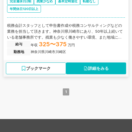
完全週休2日制
残業少なめ
基本定時退社
転勤なし
年間休日120日以上
税務会計スタッフとして申告書作成や税務コンサルティングなどの
業務を担当して頂きます。神奈川県川崎市にあり、50年以上続いて
いる老舗事務所です。残業も少なく働きやすい環境、また地域に根
付いた安定的な経営で長く就業できる会計事務所の求人です。
325〜375
給与
年収
万円
勤務地
神奈川県川崎市川崎区
ブックマーク
詳細をみる
1