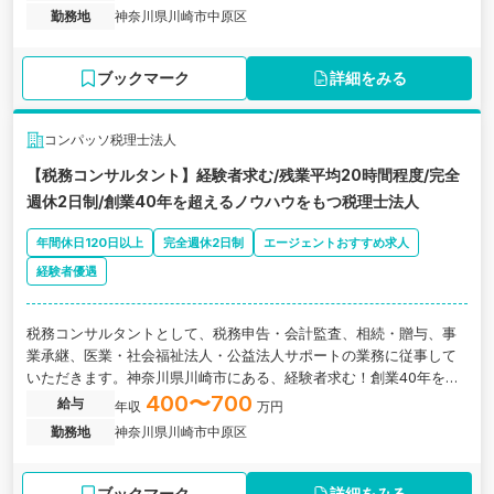
勤務地
神奈川県川崎市中原区
ブックマーク
詳細をみる
コンパッソ税理士法人
【税務コンサルタント】経験者求む/残業平均20時間程度/完全
週休2日制/創業40年を超えるノウハウをもつ税理士法人
年間休日120日以上
完全週休2日制
エージェントおすすめ求人
経験者優遇
税務コンサルタントとして、税務申告・会計監査、相続・贈与、事
業承継、医業・社会福祉法人・公益法人サポートの業務に従事して
いただきます。神奈川県川崎市にある、経験者求む！創業40年を超
えるノウハウをもつ税理士法人の求人です。
400〜700
給与
年収
万円
勤務地
神奈川県川崎市中原区
ブックマーク
詳細をみる