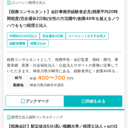
コンパッソ税理士法人
【税務コンサルタント】会計事務所経験者必見/残業平均20時
間程度/完全週休2日制/女性の方活躍中/創業40年を超えるノウ
ハウをもつ税理士法人
年間休日120日以上
完全週休2日制
エージェントおすすめ求人
経験者優遇
残業少なめ
税務コンサルタントとして、税務申告・会計監査、相続・贈与、事
業承継、医業・社会福祉法人・公益法人サポートの業務に従事して
いただきます。神奈川県川崎市にある、経験者求む！創業40年を超
えるノウハウをもつ税理士法人の求人です。
400〜700
給与
年収
万円
勤務地
神奈川県川崎市中原区
ブックマーク
詳細をみる
税理士法人誠和コンサルティング
【税務会計】駅近徒歩5分/高い報酬水準／税理士法人＋αの仕