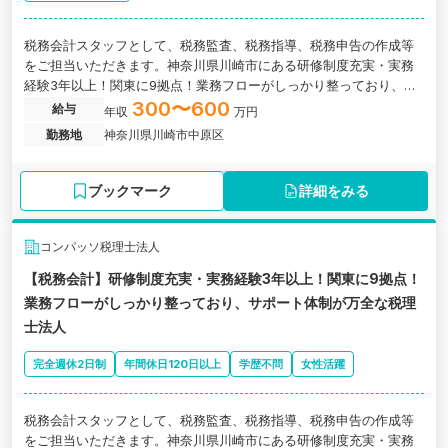
税務会計スタッフとして、税務監査、税務指導、税務申告の作成等
をご担当いただきます。神奈川県川崎市にある研修制度充実・実務
経験3年以上！関東に9拠点！業務フローがしっかり整っており、サ
ポート体制が万全な税理士法人の求人です。
300〜600
給与
年収
万円
勤務地
神奈川県川崎市中原区
ブックマーク
詳細をみる
コンパッソ税理士法人
【税務会計】研修制度充実・実務経験3年以上！関東に9拠点！
業務フローがしっかり整っており、サポート体制が万全な税理
士法人
完全週休2日制
年間休日120日以上
学歴不問
女性活躍
税務会計スタッフとして、税務監査、税務指導、税務申告の作成等
をご担当いただきます。神奈川県川崎市にある研修制度充実・実務