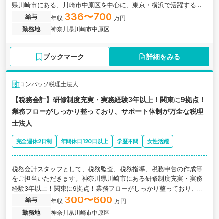
県川崎市にある、川崎市中原区を中心に、東京・横浜で活躍する税
理士事務所の求人です。
336〜700
給与
年収
万円
勤務地
神奈川県川崎市中原区
ブックマーク
詳細をみる
コンパッソ税理士法人
【税務会計】研修制度充実・実務経験3年以上！関東に9拠点！
業務フローがしっかり整っており、サポート体制が万全な税理
士法人
完全週休2日制
年間休日120日以上
学歴不問
女性活躍
税務会計スタッフとして、税務監査、税務指導、税務申告の作成等
をご担当いただきます。神奈川県川崎市にある研修制度充実・実務
経験3年以上！関東に9拠点！業務フローがしっかり整っており、サ
ポート体制が万全な税理士法人の求人です。
300〜600
給与
年収
万円
勤務地
神奈川県川崎市中原区