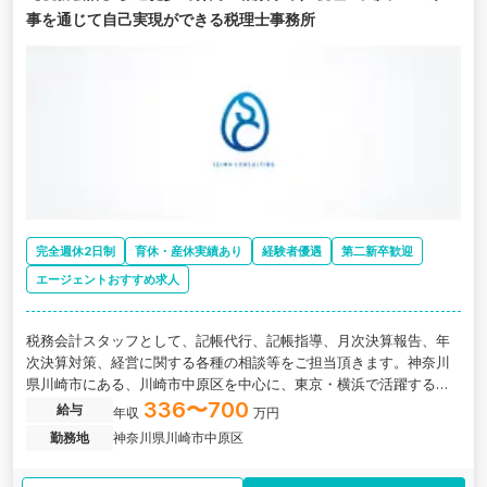
事を通じて自己実現ができる税理士事務所
完全週休2日制
育休・産休実績あり
経験者優遇
第二新卒歓迎
エージェントおすすめ求人
税務会計スタッフとして、記帳代行、記帳指導、月次決算報告、年
次決算対策、経営に関する各種の相談等をご担当頂きます。神奈川
県川崎市にある、川崎市中原区を中心に、東京・横浜で活躍する税
理士事務所の求人です。
336〜700
給与
年収
万円
勤務地
神奈川県川崎市中原区