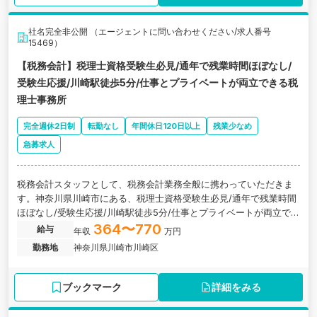
社名完全非公開 （エージェントに問い合わせください/求人番号
15469）
【税務会計】税理士資格受験生必見/通年で残業時間ほぼなし/
受験生応援/川崎駅徒歩5分/仕事とプライベートが両立できる税
理士事務所
完全週休2日制
転勤なし
年間休日120日以上
残業少なめ
急募求人
税務会計スタッフとして、税務会計業務全般に携わっていただきま
す。神奈川県川崎市にある、税理士資格受験生必見/通年で残業時間
ほぼなし/受験生応援/川崎駅徒歩5分/仕事とプライベートが両立でき
る税理士事務所の求人です。
364〜770
給与
年収
万円
勤務地
神奈川県川崎市川崎区
ブックマーク
詳細をみる