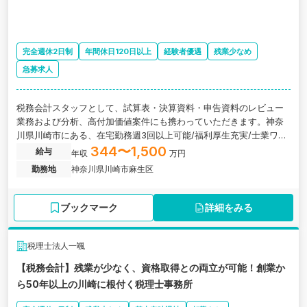
完全週休2日制
年間休日120日以上
経験者優遇
残業少なめ
急募求人
税務会計スタッフとして、試算表・決算資料・申告資料のレビュー
業務および分析、高付加価値案件にも携わっていただきます。神奈
川県川崎市にある、在宅勤務週3回以上可能/福利厚生充実/士業ワン
ストップサービス展開をしている税理士法人の求人です。
344〜1,500
給与
年収
万円
勤務地
神奈川県川崎市麻生区
ブックマーク
詳細をみる
税理士法人一颯
【税務会計】残業が少なく、資格取得との両立が可能！創業か
ら50年以上の川崎に根付く税理士事務所