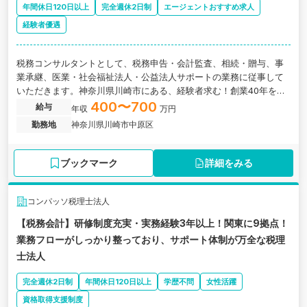
年間休日120日以上
完全週休2日制
エージェントおすすめ求人
経験者優遇
税務コンサルタントとして、税務申告・会計監査、相続・贈与、事
業承継、医業・社会福祉法人・公益法人サポートの業務に従事して
いただきます。神奈川県川崎市にある、経験者求む！創業40年を超
えるノウハウをもつ税理士法人の求人です。
400〜700
給与
年収
万円
勤務地
神奈川県川崎市中原区
ブックマーク
詳細をみる
コンパッソ税理士法人
【税務会計】研修制度充実・実務経験3年以上！関東に9拠点！
業務フローがしっかり整っており、サポート体制が万全な税理
士法人
完全週休2日制
年間休日120日以上
学歴不問
女性活躍
資格取得支援制度