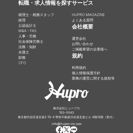
転職・求人情報を探す
サービス
税理士・税務スタッフ
HUPRO MAGAZINE
経理
よくある質問
公認会計士
会社概要
M&A・FAS
人事・労務
運営会社
社会保険労務士
お問い合わせ
法務・知財
ご掲載希望の企業様へ
弁護士
規約
財務
CFO
利用規約
個人情報保護方針
業務の運営に関する規程等
株式会社ヒュープロ
150-0043
東京都渋谷区道玄坂2-16-4 野村不動産渋谷道玄坂ビル 4階/6階（受付）
info@hupro-inc.com