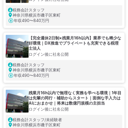
税務会計スタッフ
神奈川県横浜市磯子区東町
年収
490〜840万円
【完全週休2日制×残業月16h以内】業界でも稀少な
好環境｜DX推進でプライベートも充実できる税理
士法人
ログイン後に社名公開
税務会計スタッフ
神奈川県横浜市磯子区東町
年収
490〜840万円
残業月16h以内で無理なく実務を学べる環境｜1年目
は先輩の同行・補助からスタート｜面倒な手入力は
AIにおまかせ｜将来は数億円規模の主担当
ログイン後に社名公開
税務会計スタッフ/未経験者
神奈川県横浜市磯子区東町