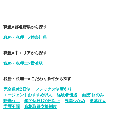
職種×都道府県から探す
税務・税理士×神奈川県
職種×中エリアから探す
税務・税理士×横浜駅
税務・税理士
×こだわり条件から探す
完全週休2日制
フレックス制度あり
エージェントおすすめ求人
経験者優遇
面接1回のみ
転勤なし
年間休日120日以上
残業少なめ
急募求人
学歴不問
資格取得支援制度