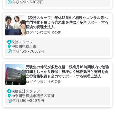
年収
420〜630万円
【税務スタッフ】年休126日／相続やコンサル等へ
専門特化も狙える◎未来を見据え多角サポートする
横浜の税理士法人
ログイン後に社名公開
税務スタッフ
神奈川県横浜市
年収
450〜700万円
受験生の仲間が多数在籍｜残業月16時間以内で勉強
時間をしっかり確保｜無理なく試験勉強と実務を両
立◎資格取得も全力でサポートする税理士法人
ログイン後に社名公開
税務会計スタッフ
神奈川県横浜市磯子区東町
年収
490〜840万円