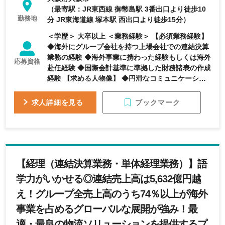
（最寄駅：JR東西線 御幣島駅 3番出口より徒歩10
勤務地
分 JR東海道線 塚本駅 西出口より徒歩15分）
＜学歴＞ 大卒以上 ＜業務経験＞ 【必須業務経験】
◆海外にグループ会社を持つ上場会社での連結決算
業務の経験 ◆海外事業に携わった経験もしくは海外
応募資格
赴任経験 ◆国際会計基準に準拠した財務諸表の作成
経験 【求める人物像】 ◆円滑なコミュニケーショ
ンが取れる方 ◆責任感が強く、最後までやり遂げる
ことができる方
ブックマーク
求人詳細を見る
【経理（連結決算業務・単体経理業務）】語
学力がいかせる◎連結売上高は5,632億円越
え！グループ全売上高のうち74％以上が海外
事業を占めるグローバルな展開が強み！最
適・最良の物流ソリューションを提供するプ