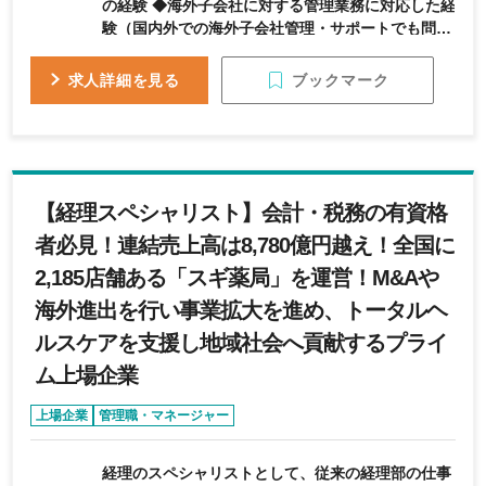
の経験 ◆海外子会社に対する管理業務に対応した経
験（国内外での海外子会社管理・サポートでも問題
なし） 【求める人物像】 ◆円滑なコミュニケーシ
ョンが取れる方 ◆責任感が強く、最後までやり遂げ
ブックマーク
求人詳細を見る
ることができる方
【経理スペシャリスト】会計・税務の有資格
者必見！連結売上高は8,780億円越え！全国に
2,185店舗ある「スギ薬局」を運営！M&Aや
海外進出を行い事業拡大を進め、トータルヘ
ルスケアを支援し地域社会へ貢献するプライ
ム上場企業
上場企業
管理職・マネージャー
経理のスペシャリストとして、従来の経理部の仕事