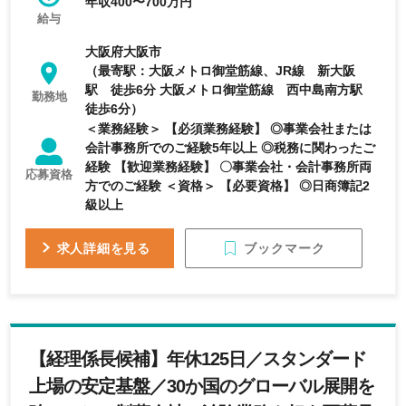
年収400〜700万円
給与
大阪府大阪市
（最寄駅：大阪メトロ御堂筋線、JR線 新大阪
駅 徒歩6分 大阪メトロ御堂筋線 西中島南方駅
勤務地
徒歩6分）
＜業務経験＞ 【必須業務経験】 ◎事業会社または
会計事務所でのご経験5年以上 ◎税務に関わったご
経験 【歓迎業務経験】 〇事業会社・会計事務所両
応募資格
方でのご経験 ＜資格＞ 【必要資格】 ◎日商簿記2
級以上
ブックマーク
求人詳細を見る
【経理係長候補】年休125日／スタンダード
上場の安定基盤／30か国のグローバル展開を