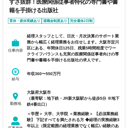
すさ抜群！医療関係従事者特化の専門書や書
籍を手掛ける出版社
育休・産休実績あり
退職金制度あり
完全週休2日制
年間休日120日以上
転勤なし
経理スタッフとして、日次・月次決算のサポート業
務から幅広く経理業務をお任せします。大阪市淀川
区にある、年間休日125日、残業5時間程度でワー
仕事内容
クライフバランスも充実の医療関係従事者向けの専
門書や書籍を手掛ける出版社の求人です。
年収360〜550万円
給与
大阪府大阪市
（最寄駅：地下鉄・JR新大阪駅から徒歩5分 ※地下
勤務地
鉄4番出口）
＜学歴＞ 大学、大学院 ＜業務経験＞ 【必須業務経
験】 下記すべてを満たされる方 ◆経理の実務経験3
年以上（限定範囲の経理業務でなく幅広い経験のあ