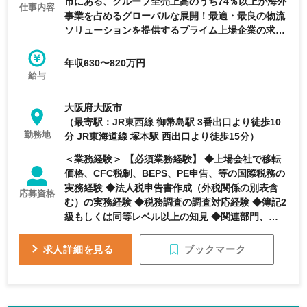
市にある、グループ全売上高のうち74％以上が海外
仕事内容
事業を占めるグローバルな展開！最適・最良の物流
ソリューションを提供するプライム上場企業の求人
です。
年収630〜820万円
給与
大阪府大阪市
（最寄駅：JR東西線 御幣島駅 3番出口より徒歩10
勤務地
分 JR東海道線 塚本駅 西出口より徒歩15分）
＜業務経験＞ 【必須業務経験】 ◆上場会社で移転
価格、CFC税制、BEPS、PE申告、等の国際税務の
実務経験 ◆法人税申告書作成（外税関係の別表含
応募資格
む）の実務経験 ◆税務調査の調査対応経験 ◆簿記2
級もしくは同等レベル以上の知見 ◆関連部門、関係
会社とのコミュニケーション力
ブックマーク
求人詳細を見る