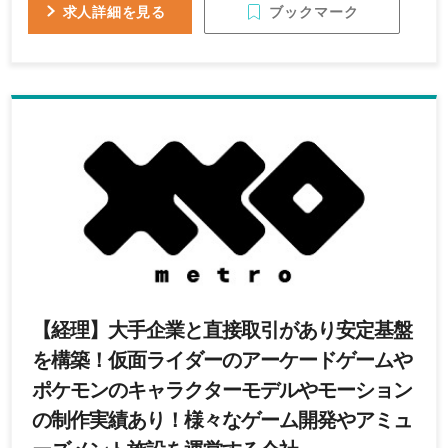
必要なコミュニケーションスキル ◆学習意欲・知的
ブックマーク
求人詳細を見る
好奇心 ◆既存の価値観にとらわれない柔軟な発想 ◆
新たなことへのチャレンジ精神 ◆英語力（あれば尚
可）
【経理】大手企業と直接取引があり安定基盤
を構築！仮面ライダーのアーケードゲームや
ポケモンのキャラクターモデルやモーション
の制作実績あり！様々なゲーム開発やアミュ