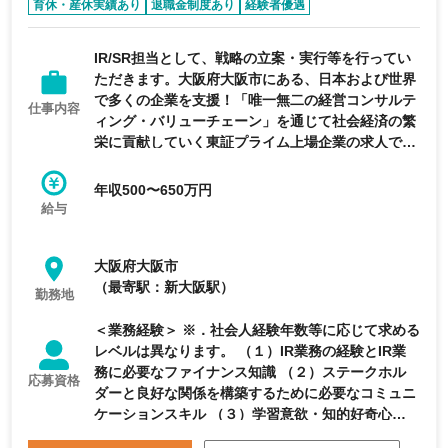
育休・産休実績あり
退職金制度あり
経験者優遇
リモートワーク可能
完全週休2日制
IR/SR担当として、戦略の立案・実行等を行ってい
ただきます。大阪府大阪市にある、日本および世界
で多くの企業を支援！「唯一無二の経営コンサルテ
仕事内容
ィング・バリューチェーン」を通じて社会経済の繁
栄に貢献していく東証プライム上場企業の求人で
す。
年収500〜650万円
給与
大阪府大阪市
（最寄駅：新大阪駅）
勤務地
＜業務経験＞ ※．社会人経験年数等に応じて求める
レベルは異なります。 （１）IR業務の経験とIR業
務に必要なファイナンス知識 （２）ステークホル
応募資格
ダーと良好な関係を構築するために必要なコミュニ
ケーションスキル （３）学習意欲・知的好奇心
（４）既存の価値観にとらわれない柔軟な発想