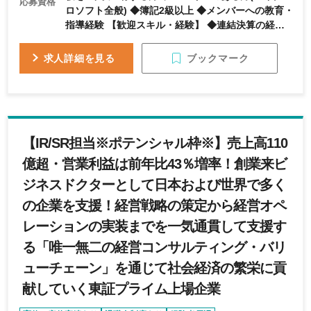
応募資格
ロソフト全般) ◆簿記2級以上 ◆メンバーへの教育・
指導経験 【歓迎スキル・経験】 ◆連結決算の経験
がある方 ◆国内外問わず子会社管理の経験がある方
ブックマーク
求人詳細を見る
【IR/SR担当※ポテンシャル枠※】売上高110
億超・営業利益は前年比43％増率！創業来ビ
ジネスドクターとして日本および世界で多く
の企業を支援！経営戦略の策定から経営オペ
レーションの実装までを一気通貫して支援す
る「唯一無二の経営コンサルティング・バリ
ューチェーン」を通じて社会経済の繁栄に貢
献していく東証プライム上場企業