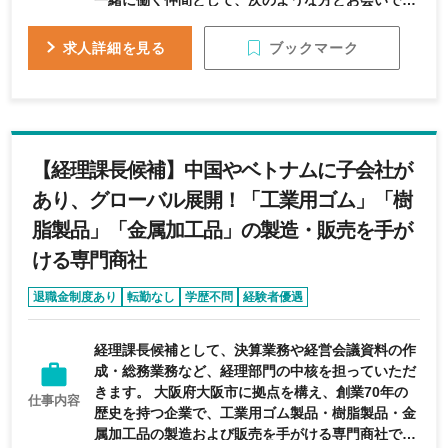
一緒に働く仲間として、次のような方とお会いでき
たら嬉 しいです。 ・周りと気持ちのよいコミュニ
ケーションを取りながら、 柔軟に物事に対応でき
ブックマーク
求人詳細を見る
る方 ・誠実で、責任感を持って日々の仕事に向き
合える方 ・チームのメンバーと協力しながら、リ
ード役として財務 経理業務を進めていける方
【経理課長候補】中国やベトナムに子会社が
あり、グローバル展開！「工業用ゴム」「樹
脂製品」「金属加工品」の製造・販売を手が
ける専門商社
退職金制度あり
転勤なし
学歴不問
経験者優遇
落ち着いている雰囲気
経理課長候補として、決算業務や経営会議資料の作
成・総務業務など、経理部門の中核を担っていただ
きます。 大阪府大阪市に拠点を構え、創業70年の
仕事内容
歴史を持つ企業で、工業用ゴム製品・樹脂製品・金
属加工品の製造および販売を手がける専門商社で