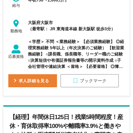
年収750〜1,000万円
給与
大阪府大阪市
（最寄駅： JR 東海道本線 新大阪駅 徒歩3分）
勤務地
＜学歴＞ 不問 ＜業務経験＞ 【必須業務経験】 ◎経
理実務経験 5年以上（年次決算のご経験） 【歓迎業
務経験】 ○課長職、係長職等、リーダー職のご経験
応募資格
○決算短信や有価証券報告書等の開示資料作成 ○子
会社管理や連結決算 ＜資格＞ 【必要資格】 ◎簿記
2級
ブックマーク
求人詳細を見る
【経理】年間休日125日！残業5時間程度！産
休・育休取得率100%や離職率3.9%と働きや