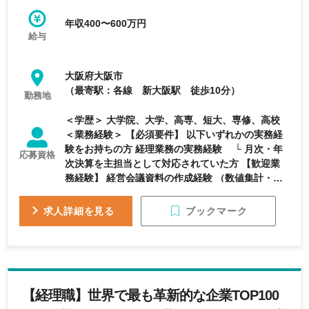
す。 幅広い業界に対して技術提供が可能な点を強
みとしており、長年にわたり安定した経営基盤を築
年収400〜600万円
いています。
給与
大阪府大阪市
（最寄駅：各線 新大阪駅 徒歩10分）
勤務地
＜学歴＞ 大学院、大学、高専、短大、専修、高校
＜業務経験＞ 【必須要件】 以下いずれかの実務経
験をお持ちの方 経理業務の実務経験 └ 月次・年
応募資格
次決算を主担当として対応されていた方 【歓迎業
務経験】 経営会議資料の作成経験 （数値集計・分
析、報告資料作成など）
ブックマーク
求人詳細を見る
【経理職】世界で最も革新的な企業TOP100