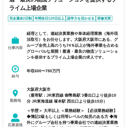
ライム上場企業
完全週休2日制
年間休日120日以上
語学力を活かせる
研修充実
育休・産休実績あり
経理として、連結決算業務や単体経理業務（海外現
法取引）をお任せします。大阪府大阪市にある、グ
ループ全売上高のうち74％以上が海外事業を占める
仕事内容
グローバルな展開！最適・最良の物流ソリューショ
ンを提供するプライム上場企業の求人です。
年収600〜780万円
給与
大阪府大阪市
（最寄駅：JR東西線 御幣島駅 3番出口より徒歩10
勤務地
分 JR東海道線 塚本駅 西出口より徒歩15分）
＜学歴＞ 大卒以上 ＜業務経験＞ 【必須業務経験】
◆簿記2級もしくは同等レベルの知見のある方 ◆海
外にグループ会社を持つ事業会社での連結決算業務
応募資格