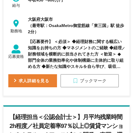
年収450〜600万円
給与
大阪府大阪市
（最寄駅：OsakaMetro御堂筋線「東三国」駅 徒歩
勤務地
2分）
【応募要件】 ＜必須＞ ◆経理財務に関する幅広い
知識をお持ちの方 ◆マネジメントのご経験 ◆経理／
財務領域を横断的に担当されてきた方 ＜歓迎＞ ◆
応募資格
部門全体の業務効率化や体制構築に主体的に取り組
める方 ◆新たな知識やスキルを自ら学び、吸収して
いけるポテンシャルをお持ちの方 ◆管理会計の実務
経験 ◆数値分析に基づき課題抽出・改善提案ができ
ブックマーク
求人詳細を見る
る方
【経理担当＜公認会計士＞】月平均残業時間
2h程度／社員定着率97％以上◎賃貸マンショ