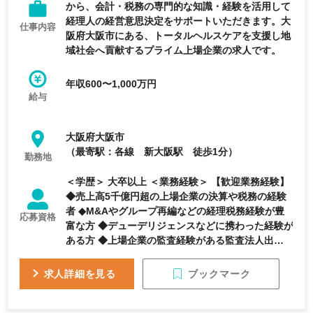
から、会計・税務の専門的な知識・経験を活用して
経理人の経営意思決定をサポートいただきます。大
仕事内容
阪府大阪市にある、トータルヘルスケアを支援し地
域社会へ貢献するプライム上場企業の求人です。
年収600〜1,000万円
給与
大阪府大阪市
（最寄駅：各線 新大阪駅 徒歩1分）
勤務地
＜学歴＞ 大卒以上 ＜業務経験＞ 【歓迎業務経験】
◆売上高5千億円超の上場企業の決算や税務の経験
者 ◆M&Aやグループ再編などの経理税務経験が豊
応募資格
富な方 ◆デューデリジェンスなどに携わった経験が
ある方 ◆上場企業の監査経験がある監査法人出身者
◆税理士法人などで組織再編の関与経験者 ＜資格＞
【必要資格】 ◆会計士、税理士、証券アナリスト等
ブックマーク
求人詳細を見る
の経理・税務・財務の資格保有者 上記資格の取得
途中（または未登録）者