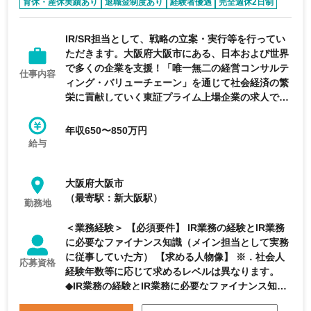
育休・産休実績あり
退職金制度あり
経験者優遇
完全週休2日制
年間休日120日以上
IR/SR担当として、戦略の立案・実行等を行ってい
ただきます。大阪府大阪市にある、日本および世界
で多くの企業を支援！「唯一無二の経営コンサルテ
仕事内容
ィング・バリューチェーン」を通じて社会経済の繁
栄に貢献していく東証プライム上場企業の求人で
す。
年収650〜850万円
給与
大阪府大阪市
（最寄駅：新大阪駅）
勤務地
＜業務経験＞ 【必須要件】 IR業務の経験とIR業務
に必要なファイナンス知識（メイン担当として実務
に従事していた方） 【求める人物像】 ※．社会人
応募資格
経験年数等に応じて求めるレベルは異なります。
◆IR業務の経験とIR業務に必要なファイナンス知識
◆ステークホルダーと良好な関係を構築するために