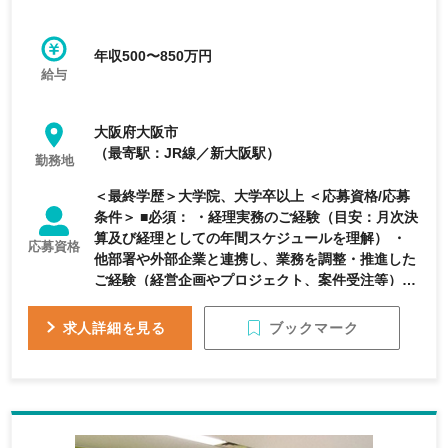
年収500〜850万円
給与
大阪府大阪市
（最寄駅：JR線／新大阪駅）
勤務地
＜最終学歴＞大学院、大学卒以上 ＜応募資格/応募
条件＞ ■必須： ・経理実務のご経験（目安：月次決
算及び経理としての年間スケジュールを理解） ・
応募資格
他部署や外部企業と連携し、業務を調整・推進した
ご経験（経営企画やプロジェクト、案件受注等） ■
歓迎： ・特定の業界（例: IT、製造、金融など）に
おける専門知識 ・CRMやプロジェクト管理ツール
ブックマーク
求人詳細を見る
の使用経験 ・ビジネス開発、プロジェクト管理、
または関連分野での実務経験