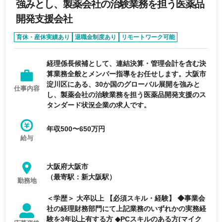
強みとし、製薬会社の治験業務を担う医薬品
開発支援会社
育休・産休実績あり
退職金制度あり
リモートワーク可能
副業相談可
完全週休2日制
経理係長候補として、連結決算・管理会計を含む決
算業務全般とメンバー指導をお任せします。大阪市
淀川区にある、30か国のグローバル展開を強みと
仕事内容
し、製薬会社の治験業務を担う医薬品開発支援のス
タンダード状況企業の求人です。
年収500〜650万円
給与
大阪府大阪市
（最寄駅：新大阪駅）
勤務地
＜学歴＞ 大卒以上 【必須スキル・経験】 ◆事業会
社の経理財務部門にて上記業務のいずれかの実務経
験を3年以上有する方 ◆PCスキルのある方(マイク