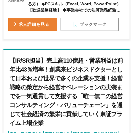
応募資格
る方） ◆PCスキル（Excel, Word, PowerPoint）
【歓迎業務経験】 ◆事業会社での決算業務経験（勘
定科目内訳書の作成経験 等） ・経理（決算、税
務等）業務に関わる会計・財務知識、人事・総務・
ブックマーク
求人詳細を見る
法務知識（経理/税務業務に関わる周辺業務の理
解）をお持ちの方 ◆メンバーマネジメントのご経験
（役職は問いません） ◆業務改善のご経験 ◆会計基
幹システムおよび周辺システムの構築・管理・運営
のご経験（経理システムの新規導入、入替経験
【IR/SR担当】売上高110億超・営業利益は前
等）
年比43％増率！創業来ビジネスドクターとし
て日本および世界で多くの企業を支援！経営
戦略の策定から経営オペレーションの実装ま
でを一気通貫して支援する「唯一無二の経営
コンサルティング・バリューチェーン」を通
じて社会経済の繁栄に貢献していく東証プラ
イム上場企業