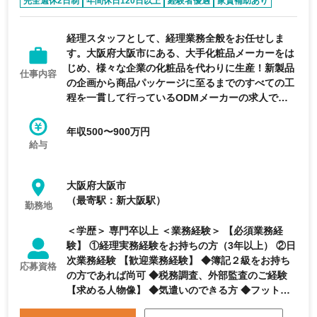
完全週休2日制
年間休日120日以上
経験者優遇
家賃補助あり
退職金制度あり
経理スタッフとして、経理業務全般をお任せしま
す。大阪府大阪市にある、大手化粧品メーカーをは
じめ、様々な企業の化粧品を代わりに生産！新製品
仕事内容
の企画から商品パッケージに至るまでのすべての工
程を一貫して行っているODMメーカーの求人で
す。
年収500〜900万円
給与
大阪府大阪市
（最寄駅：新大阪駅）
勤務地
＜学歴＞ 専門卒以上 ＜業務経験＞ 【必須業務経
験】 ①経理実務経験をお持ちの方（3年以上） ②日
次業務経験 【歓迎業務経験】 ◆簿記２級をお持ち
応募資格
の方であれば尚可 ◆税務調査、外部監査のご経験
【求める人物像】 ◆気遣いのできる方 ◆フットワー
クの軽い方