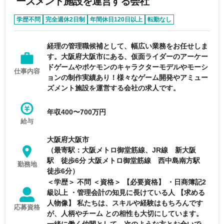
ーズメント施設を運営する会社
学歴不問
完全週休2日制
年間休日120日以上
転勤なし
研修充実
経理の管理職候補として、幅広い業務をお任せしま
す。大阪府大阪市にある、仮面ライダーのアーケー
ドゲームやポケモンのキャラクターモデルやモーシ
仕事内容
ョンの制作実績あり！様々なゲーム開発やアミュー
ズメント施設を運営する会社の求人です。
年収400〜700万円
給与
大阪府大阪市
（最寄駅：大阪メトロ御堂筋線、JR線 新大阪
駅 徒歩6分 大阪メトロ御堂筋線 西中島南方駅
勤務地
徒歩6分）
＜学歴＞ 不問 ＜資格＞ 【必要資格】 ・日商簿記2
級以上 ・管理会計の知見に長けている人 【求める
人物像】 私たちは、スキルや経験はもちろんです
応募資格
が、人柄やチーム との相性も大切にしています。