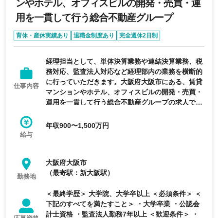
ンやホテル、オフィスビルの開発・売買・運
用を一貫して行う総合不動産グループ
育休・産休実績あり
退職金制度あり
完全週休2日制
年間休日120日以上
経理担当として、単体決算業務や連結決算業務、税
務対応、監査法人対応など経理部内の業務を横断的
に行っていただきます。大阪府大阪市にある、賃貸
仕事内容
マンションやホテル、オフィスビルの開発・売買・
運用を一貫して行う総合不動産グループの求人で
す。
年収900〜1,500万円
給与
大阪府大阪市
（最寄駅：新大阪駅）
勤務地
＜最終学歴＞ 大学院、大学卒以上 ＜必須条件＞ ＜
下記のすべてを満たすこと＞ ・大学卒業 ・公認会
計士資格 ・監査法人勤務7年以上 ＜歓迎条件＞ ・