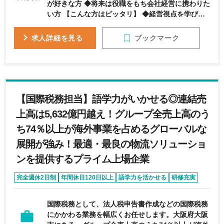
が好きな方 ◆将来は役職をもち会社経営に携わりた
い方 【こんな方はピッタリ】 ◆経営視点を学びた
い方 ◆何事にも積極的にチャレンジすることが好き
な方 ◆自分の頑張りをしっかり評価されたい方 ◎ス
ブックマーク
求人詳細を見る
ピード感をもって何事にもチャレンジできる環境を
整えており、大変やり甲斐のある職場です。 ◎中小
企業ならではの環境で社長、役員と近い距離で働け
ます
【国際税務担当】語学力がいかせる◎連結売
上高は5,632億円越え！グループ全売上高のう
ち74％以上が海外事業を占めるグローバルな
展開が強み！最適・最良の物流ソリューショ
ンを提供するプライム上場企業
完全週休2日制
年間休日120日以上
語学力を活かせる
研修充実
育休・産休実績あり
国際税務として、法人税申告書作成などの国際税務
にかかわる業務を幅広くお任せします。大阪府大阪