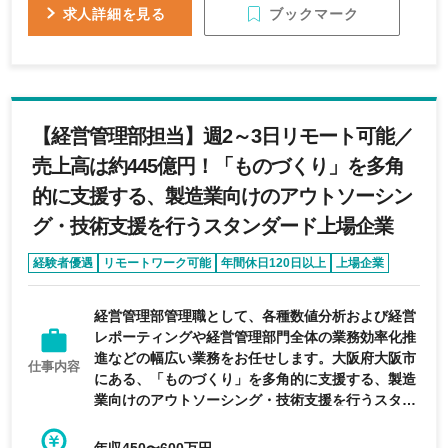
（５）新たなことへのチャレンジ精神 （６）英語
ブックマーク
求人詳細を見る
力（あれば尚可）
【経営管理部担当】週2～3日リモート可能／
売上高は約445億円！「ものづくり」を多角
的に支援する、製造業向けのアウトソーシン
グ・技術支援を行うスタンダード上場企業
経験者優遇
リモートワーク可能
年間休日120日以上
上場企業
管理職・マネージャー
経営管理部管理職として、各種数値分析および経営
レポーティングや経営管理部門全体の業務効率化推
進などの幅広い業務をお任せします。大阪府大阪市
仕事内容
にある、「ものづくり」を多角的に支援する、製造
業向けのアウトソーシング・技術支援を行うスタン
ダード上場企業の求人です。