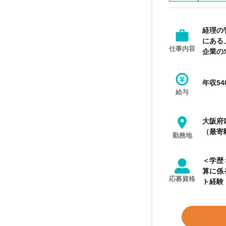
経理の
にある
仕事内容
企業の
年収54
給与
大阪府
（最寄
勤務地
＜学歴＞ 不問 ＜業務経験＞ 【必須業務経験】 ◆
算に係る一
応募資格
ト経験