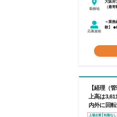
大阪府
（最寄
勤務地
＜業務経
験】 ◆
応募資格
【経理（管
上高は3,
内外に回転
上場企業
転勤なし