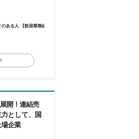
【歓迎業務経
ク
上展開！連結売
を主力として、国
上場企業