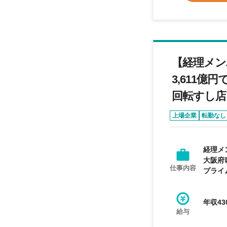
【経理メン
3,611
回転すし店
上場企業
転勤なし
経理メ
大阪府
仕事内容
プライ
年収43
給与