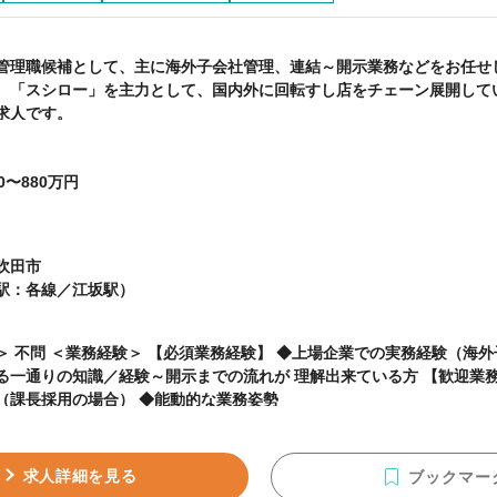
管理職候補として、主に海外子会社管理、連結～開示業務などをお任せ
、「スシロー」を主力として、国内外に回転すし店をチェーン展開して
求人です。
0〜880万円
吹田市
駅：各線／江坂駅）
上場企業での実務経験（海外子会社有り） ※連結決
通りの知識／経験～開示までの流れが 理解出来ている方 【歓迎業務経験】 ◆マネジメン
（課長採用の場合） ◆能動的な業務姿勢
求人詳細を見る
ブックマー