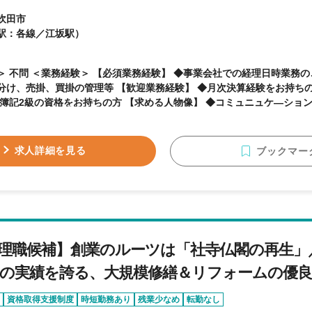
吹田市
駅：各線／江坂駅）
◆事業会社での経理日時業務のご経験をお持ちの方
の管理等 【歓迎業務経験】 ◆月次決算経験をお持ちの方 ＜資格＞ 【歓迎資
格をお持ちの方 【求める人物像】 ◆コミュニュケ―ションスキル ◆謙虚かつ成長
という情熱を持った方
求人詳細を見る
ブックマー
理職候補】創業のルーツは「社寺仏閣の再生」
0件の実績を誇る、大規模修繕＆リフォームの優
資格取得支援制度
時短勤務あり
残業少なめ
転勤なし