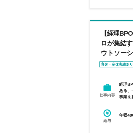
【経理BP
ロが集結す
ウトソーシ
育休・産休実績あり
経理B
ある、
仕事内容
事業を
年収40
給与