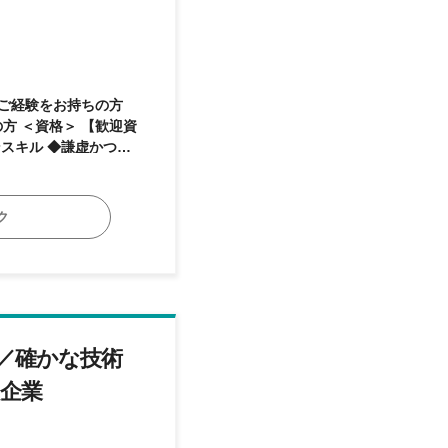
ク
／確かな技術
良企業