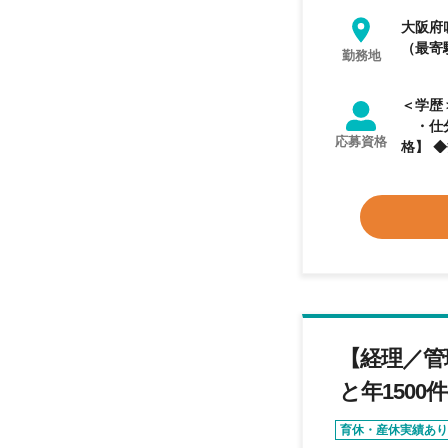
大阪府
（最寄
勤務地
＜学歴＞ 不問 ＜業務経験＞ 【必須業務経験】 
・仕分け、売掛、買掛
応募資格
格】 ◆簿記2級の資
したい
【経理／管
と年150
育休・産休実績あり