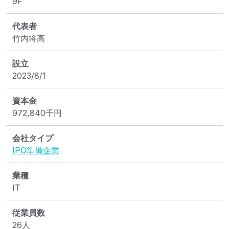
9F
代表者
竹内将高
設立
2023/8/1
資本金
972,840
千円
会社タイプ
IPO準備企業
業種
IT
従業員数
26人