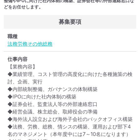
整備やIPOに向けた社内体制の構築、証券会社等の外部連絡窓口な
どをお任せします。
募集要項
職種
法務
労務
その他
総務
仕事内容
【業務内容】

◆業績管理、コスト管理の高度化に向けた各種施策の検
討、企画、実行

◆内部統制整備、ガバナンスの体制構築

◆IPOに向けた社内体制の構築

◆証券会社、監査法人等の外部連絡窓口

◆経営会議、株主総会、取締役会の準備

◆海外法人設立および海外子会社のバックオフィス構築

◆法務、労務、総務、情シスの構築、運用および部下4
名のマネジメント（本年度中には7～10名になります）
