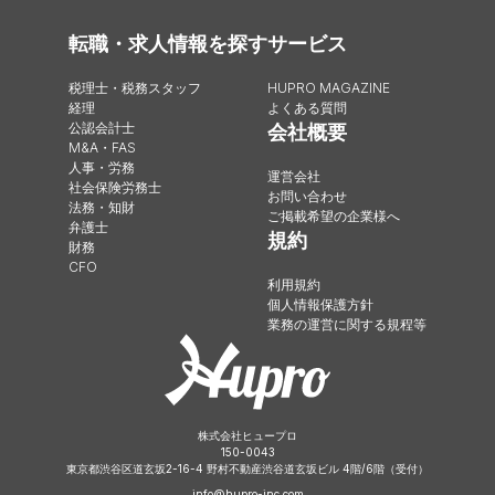
転職・求人情報を探す
サービス
税理士・税務スタッフ
HUPRO MAGAZINE
経理
よくある質問
公認会計士
会社概要
M&A・FAS
人事・労務
運営会社
社会保険労務士
お問い合わせ
法務・知財
ご掲載希望の企業様へ
弁護士
規約
財務
CFO
利用規約
個人情報保護方針
業務の運営に関する規程等
株式会社ヒュープロ
150-0043
東京都渋谷区道玄坂2-16-4 野村不動産渋谷道玄坂ビル 4階/6階（受付）
info@hupro-inc.com