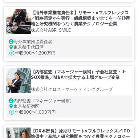
【海外事業推進責任者】リモート×フルフレックス
／戦略策定から実行・組織構築まで全てを一任◎産
地と研究機関をつなぐ農業テクノロジー企業
株式会社AGRI SMILE
海外事業推進責任者
東京都千代田区
年収
900〜1,200万円
【内部監査（マネージャー候補）子会社監査・J-
SOX推進／M&Aで拡大する上場グループ企業
株式会社クロス・マーケティンググループ
内部監査（マネージャー候補）
東京都新宿区
年収
800〜1,000万円
【DX本部長】原則リモート×フルフレックス／IPO
準備中／産地と研究機関をつなぐ農業テクノロジー