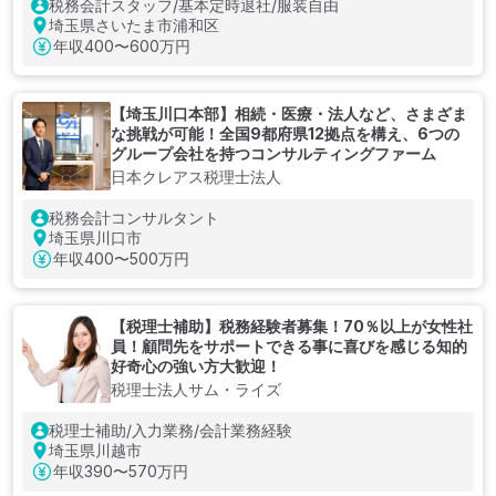
税務会計スタッフ/基本定時退社/服装自由
埼玉県さいたま市浦和区
年収
400〜600万円
【埼玉川口本部】相続・医療・法人など、さまざま
な挑戦が可能！全国9都府県12拠点を構え、6つの
グループ会社を持つコンサルティングファーム
日本クレアス税理士法人
税務会計コンサルタント
埼玉県川口市
年収
400〜500万円
【税理士補助】税務経験者募集！70％以上が女性社
員！顧問先をサポートできる事に喜びを感じる知的
好奇心の強い方大歓迎！
税理士法人サム・ライズ
税理士補助/入力業務/会計業務経験
埼玉県川越市
年収
390〜570万円