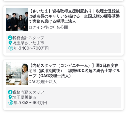
【さいたま】資格取得支援制度あり｜税理士登録後
は拠点長のキャリアを描ける｜全国規模の顧客基盤
で実務も磨ける税理士法人
ログイン後に社名公開
税務会計スタッフ
埼玉県さいたま市
年収
400〜700万円
【内勤スタッフ（コンビニチーム）】週3日程度在
宅可（試用期間後）｜総勢600名超の総合士業グル
ープ（OAG税理士法人）
OAG税理士法人
税務内勤スタッフ
埼玉県川越市
年収
358〜601万円