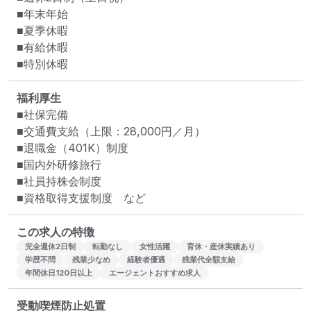
■年末年始

■夏季休暇

■有給休暇

■特別休暇
福利厚生
■社保完備

■交通費支給（上限：28,000円／月）

■退職金（401K）制度

■国内外研修旅行

■社員持株会制度

■資格取得支援制度　など
この求人の特徴
完全週休2日制
転勤なし
女性活躍
育休・産休実績あり
学歴不問
残業少なめ
経験者優遇
残業代全額支給
年間休日120日以上
エージェントおすすめ求人
受動喫煙防止処置