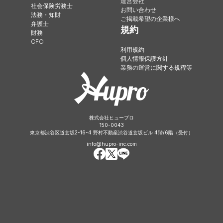
運営会社
社会保険労務士
お問い合わせ
法務・知財
ご掲載希望の企業様へ
弁護士
規約
財務
CFO
利用規約
個人情報保護方針
業務の運営に関する規程等
株式会社ヒュープロ
150-0043
東京都渋谷区道玄坂2-16-4 野村不動産渋谷道玄坂ビル 4階/6階（受付）
info@hupro-inc.com