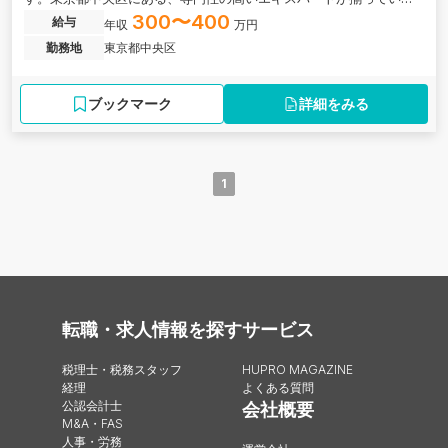
会計事務所の求人です。
300〜400
給与
年収
万円
勤務地
東京都中央区
ブックマーク
詳細をみる
1
転職・求人情報を探す
サービス
税理士・税務スタッフ
HUPRO MAGAZINE
経理
よくある質問
公認会計士
会社概要
M&A・FAS
人事・労務