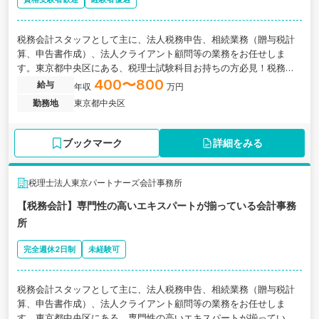
税務会計スタッフとして主に、法人税務申告、相続業務（贈与税計
算、申告書作成）、法人クライアント顧問等の業務をお任せしま
す。東京都中央区にある、税理士試験科目お持ちの方必見！税務コ
ンサルや資産税も経験できる税理士事務所の求人です。
400〜800
給与
年収
万円
勤務地
東京都中央区
ブックマーク
詳細をみる
税理士法人東京パートナーズ会計事務所
【税務会計】専門性の高いエキスパートが揃っている会計事務
所
完全週休2日制
未経験可
税務会計スタッフとして主に、法人税務申告、相続業務（贈与税計
算、申告書作成）、法人クライアント顧問等の業務をお任せしま
す。東京都中央区にある、専門性の高いエキスパートが揃っている