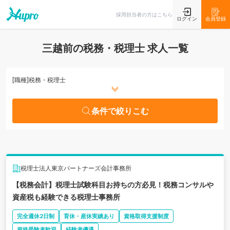
条件で絞りこむ
採用担当者の方はこちら
ログイン
会員登録
三越前の税務・税理士 求人一覧
[職種]
税務・税理士
条件で絞りこむ
税理士法人東京パートナーズ会計事務所
【税務会計】税理士試験科目お持ちの方必見！税務コンサルや
資産税も経験できる税理士事務所
完全週休2日制
育休・産休実績あり
資格取得支援制度
資格受験者歓迎
経験者優遇