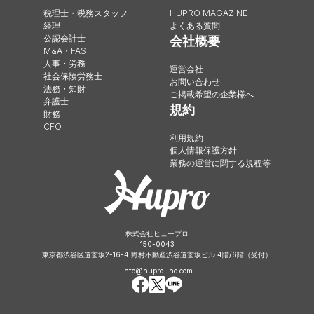
税理士・税務スタッフ
HUPRO MAGAZINE
経理
よくある質問
公認会計士
会社概要
M&A・FAS
人事・労務
運営会社
社会保険労務士
お問い合わせ
法務・知財
ご掲載希望の企業様へ
弁護士
規約
財務
CFO
利用規約
個人情報保護方針
業務の運営に関する規程等
株式会社ヒュープロ
150-0043
東京都渋谷区道玄坂2-16-4 野村不動産渋谷道玄坂ビル 4階/6階（受付）
info@hupro-inc.com