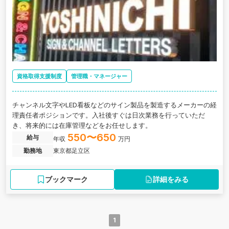
資格取得支援制度
管理職・マネージャー
チャンネル文字やLED看板などのサイン製品を製造するメーカーの経
理責任者ポジションです。入社後すぐは日次業務を行っていただ
き、将来的には在庫管理などをお任せします。
550〜650
給与
年収
万円
勤務地
東京都足立区
ブックマーク
詳細をみる
1