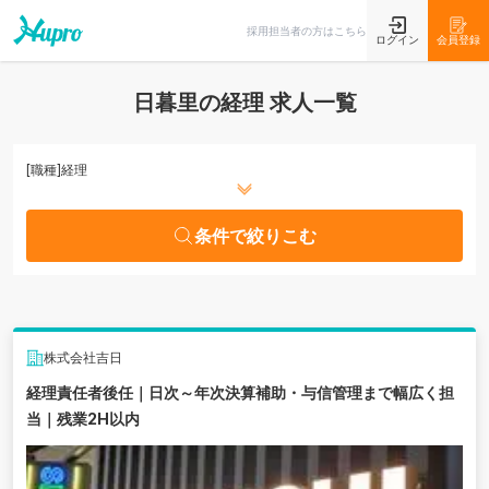
条件で絞りこむ
採用担当者の方はこちら
ログイン
会員登録
日暮里の経理 求人一覧
[職種]
経理
条件で絞りこむ
株式会社吉日
経理責任者後任｜日次～年次決算補助・与信管理まで幅広く担
当｜残業2H以内