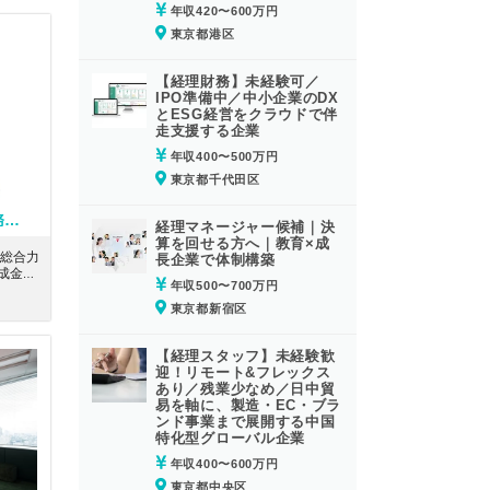
年収420〜600万円
東京都港区
【経理財務】未経験可／
IPO準備中／中小企業のDX
とESG経営をクラウドで伴
走支援する企業
年収400〜500万円
東京都千代田区
【社労士アシスタント】時短勤務可・年間休日125日！／助成金業務という専門性の高い分野からスタートし、給与計算や労務管理まで幅広い実務経験を積むことができる社労士法人
経理マネージャー候補｜決
算を回せる方へ｜教育×成
総合力
長企業で体制構築
成金業
年収500〜700万円
トし、
験を積
東京都新宿区
ズだか
士とし
です。
【経理スタッフ】未経験歓
的なキ
迎！リモート&フレックス
あり／残業少なめ／日中貿
易を軸に、製造・EC・ブラ
ンド事業まで展開する中国
特化型グローバル企業
年収400〜600万円
東京都中央区