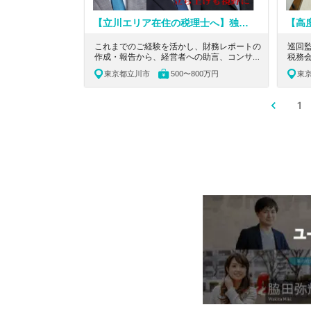
【立川エリア在住の税理士へ】独立・支社立ち上げを見据え、実務を着実に積み上げられる環境
これまでのご経験を活かし、財務レポートの
巡回
作成・報告から、経営者への助言、コンサル
税務
ティング業務まで一気通貫で担当いただきま
経験
東京都立川市
500〜800万円
東
す。 フルフレックス制を採用し、将来的に
士試
はリモートワークも可能な柔軟な働き方のも
ご用意して
と、独立後にも通用する実践的なスキルを磨
る、M
1
ける税理士法人です。
経験
人で