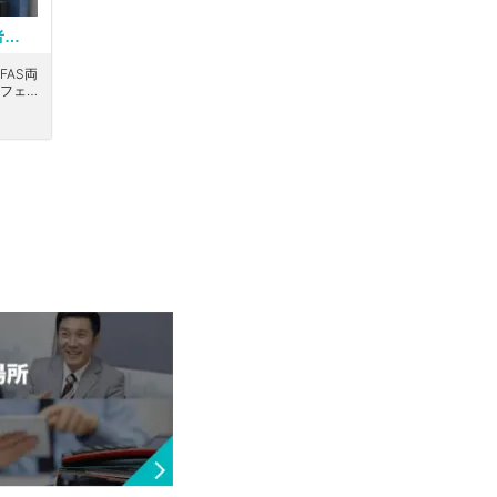
【税務会計スタッフ】科目合格者歓迎／税務・FASを軸に企業成長を支援｜事業承継・M&A・IPO・国際税務に携われる総合型税理士法人
AS両
フェッ
業再
ューデリ
な案件
規模のグ
スター
イアン
たワン