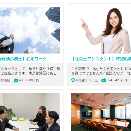
【社会保険労務士】在宅ワーク・フレックス制度充実／中小企業・スタートアップ支援に情熱を注ぐ税理士法人で、社労士法人立ち上げメンバー募集！
士スタッフとして、給与計算や社保手続
この環境で、あなたも社労士としての
をご担当頂きます。東京都港区にある、
を身につけませんか? 当法人では、助
当初から中小企業やスタートアップ支援
務という専門性の高い分野からスター
京都港区
400〜600万円
東京都千代田区
324〜420万円
力して、情熱を持って経営支援を行って
給与計算や労務管理まで幅広い実務経
税理士法人の求人です。
むことができます。 事業拡大フェー
らこそ、様々な業務に挑戦でき、社労
ての総合的なスキルを習得できる環境
将来独立を目指す方にとっても、理想
ャリア形成の場となるでしょう。