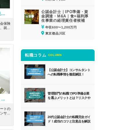
公認会計士｜IPO準備・資
労務コンサルに興味のある方必見！働き方◎週３リモート可能！赤坂のきれいなオフィスで労務コンサルティングができる社労士法人
金調達・M&A｜食×福利厚
生事業の経理責任者候補
会保険
年収600〜1,200万円
、就業
す。東
東京都品川区
務に特
の求人
転職コラム
COLUMN
【公認会計士】コンサルタント
への転職事情を徹底解説！
管理部門の転職でIPO準備企業
を選ぶメリットとは？リスクや
【将来は支社立ち上げも視野に】M&A・財務DD・事業承継など高難度案件で実力を磨き、独立後も通用するスキルを身につける
転職市場での評価とともに解説
します！
ートの
ンサル
20代公認会計士の転職完全ガイ
だきま
ド！成功のコツと注意点を解説
来的に
方のも