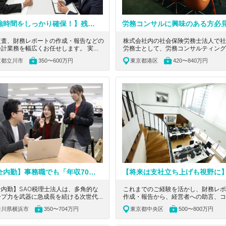
【勉強時間をしっかり確保！】残業ほぼゼロで資格取得を全力応援／立川勤務／M&AやDD・事業承継まで幅広く経験できる税理士法人
監査、財務レポートの作成・報告などの
株式会社内の社会保険労務士法人で社
会計業務を幅広くお任せします。 実務
労務士として、労務コンサルティング
を積みながら資格取得を目指せる、税理
規則の作成などに携わっていただきま
京都立川市
350〜600万円
東京都港区
420〜840万円
験勉強中の方にとってぴったりな環境を
京都港区にある、コンサルティング業
おります。 東京都立川市にあ
化して経験できる社会保険労務士法人
&Aや財務DD、事業承継対策の提案の
です。
もできる成長環境のある税理士法人の求
す。
【完全内勤】事務職でも「年収700万」は夢じゃない。実力は給与で還元＆定時退社も叶う環境◎／黙々作業もチーム連携も、あなたの「得意」が最強の武器になる税理士法人
全内勤】SAO税理士法人は、多角的な
これまでのご経験を活かし、財務レポ
ープ力を武器に急成長を続ける次世代フ
作成・報告から、経営者への助言、コ
ムです。今回はその基盤を支える入力・
ティング業務まで一気通貫で担当いた
奈川県横浜市
350〜704万円
東京都中央区
500〜800万円
のプロを募集。電話・来客対応なし、製
す。 フルフレックス制を採用し、将
離が徹底された環境で業務に集中できま
はリモートワークも可能な柔軟な働き