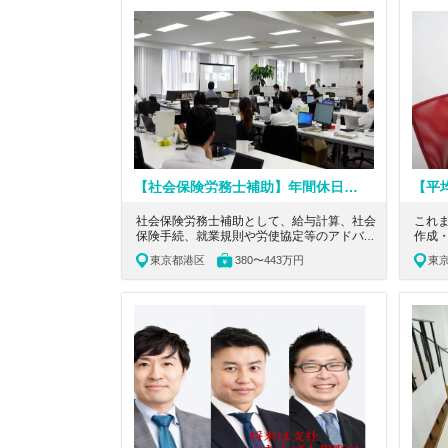
す。MF等のDX活用で残業月10h以内。透明
す。M
性の高い評価制度があり、内勤でも高収入を
性の
目指せます。
目指
【社会保険労務士補助】年間休日120日以上！フレックス導入！ビジネスシーンにおける様々な問題をワンストップで解決する社労士法人
社会保険労務士補助として、給与計算、社会
これ
保険手続、就業規則や労使協定等のアドバイ
作成
ス、各種労務相談を担当していただきます。
ティ
東京都港区
380〜443万円
東
年間休日120日以上！フレックス導入！ビジ
す。
ネスシーンにおける問題をワンストップで解
はリ
決する社労士法人の求人です。
と、
ける