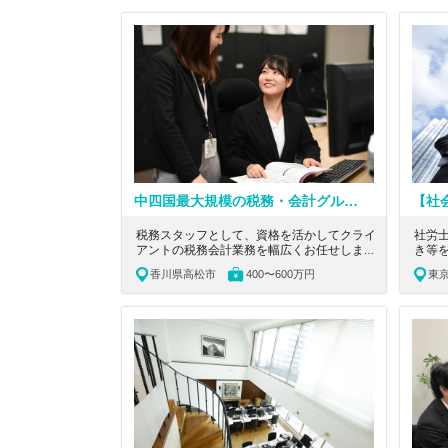
中四国最大規模の税務・会計グループ｜税務を軸に、事業承継・M&A・DXまで横断して経営支援に関われる環境
税務スタッフとして、資格を活かしてクライ
社労
アントの税務会計業務を幅広くお任せしま
き等
す。香川県高松市にある、資格取得の応援体
創業
香川県高松市
400〜600万円
東
制があり、子育てやワークライフバランスも
に注
充実可能な制度を兼ね備えた中四国最大規模
きた
の税理士法人の求人です。