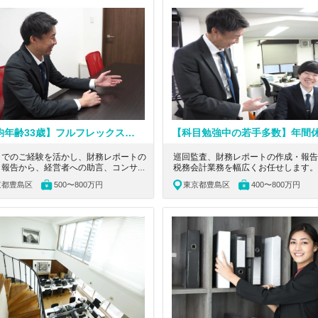
F等のDX活用で残業月10h以内。透明
と、独立後にも通用する実践的なスキ
高い評価制度があり、内勤でも高収入を
ける税理士法人です。
せます。
【平均年齢33歳】フルフレックス制度とリモート可｜支社支援制度で将来の選択肢を広げるための経験が可能｜法人税務を磨く
までのご経験を活かし、財務レポートの
巡回監査、財務レポートの作成・報告
・報告から、経営者への助言、コンサル
税務会計業務を幅広くお任せします。
ング業務まで一気通貫で担当いただきま
経験を積みながら資格取得を目指せる
京都豊島区
500〜800万円
東京都豊島区
400〜800万円
 フルフレックス制を採用し、将来的に
士試験勉強中の方にとってぴったりな
モートワークも可能な柔軟な働き方のも
ご用意しております。
独立後にも通用する実践的なスキルを磨
税理士法人です。