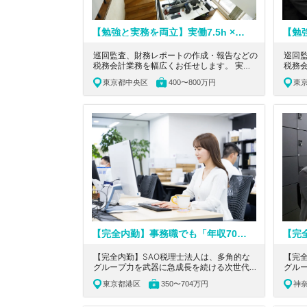
【勉強と実務を両立】実働7.5h ×残業ほぼゼロ｜リモートワーク相談可｜東銀座駅4出口徒歩1分｜M&A・事業承継も経験可能
巡回監査、財務レポートの作成・報告などの
巡回
税務会計業務を幅広くお任せします。 実務
税務
経験を積みながら資格取得を目指せる、税理
経験
東京都中央区
400〜800万円
東
士試験勉強中の方にとってぴったりな環境を
士試
ご用意しております。 東京都中央区にあ
ご用意して
る、M&Aや財務DD、事業承継対策の提案の
る、M
経験もできる成長環境のある税理士法人の求
経験
人です。
人で
【完全内勤】事務職でも「年収700万」は夢じゃない。実力は給与で還元＆定時退社も叶う環境◎／黙々作業もチーム連携も、あなたの「得意」が最強の武器になる税理士法人
【完全内勤】SAO税理士法人は、多角的な
【完
グループ力を武器に急成長を続ける次世代フ
グル
ァームです。今回はその基盤を支える入力・
ァー
東京都港区
350〜704万円
神
申告のプロを募集。電話・来客対応なし、製
申告
販分離が徹底された環境で業務に集中できま
販分