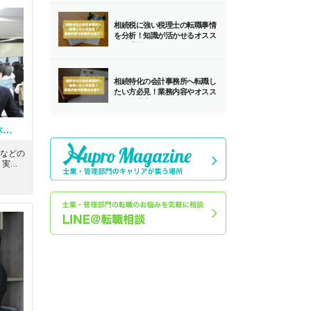
ルを磨
相続税に強い税理士の転職事情
を分析！知識が活かせるオスス
メの職場とは？
相続特化の会計事務所へ転職し
たい方必見！業務内容やオスス
メの転職先を紹介！
【科目勉強中の若手多数】年間休日125日×残業ほぼゼロの実働7.5h｜奨学金制度有り｜池袋で学び合いながら実務を積める環境
などの
 実務
、税理
環境を