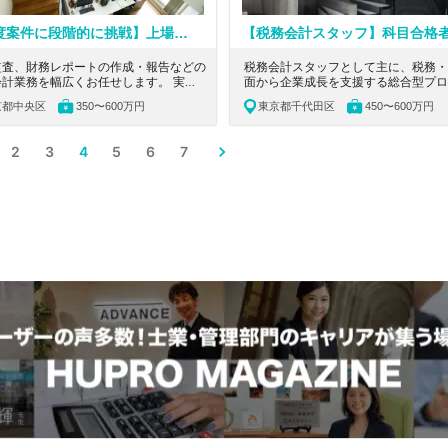
【高度案件に段階的に挑戦】上場企業・M&A・事業承継を経験｜実働7.5h ×リモートワーク相談可｜東銀座駅4出口徒歩1分｜ベテラン税理士が近くでサポート
監査、財務レポートの作成・報告などの
税務会計スタッフとして主に、税務・F
会計業務を幅広くお任せします。 実務
面から企業成長を支援する総合型プロ
を積みながら資格取得を目指せる、税理
ショナルファームです。事業承継・企
京都中央区
350〜600万円
東京都千代田区
450〜600万円
験勉強中の方にとってぴったりな環境を
生・国際税務、M&AやIPO支援、デ
おります。 東京都中央区にあ
ジェンス・バリュエーションなど高度
&Aや財務DD、事業承継対策の提案の
にチーム体制で対応。世界トップ10
2
3
4
5
6
7
もできる成長環境のある税理士法人の求
ローバル会計ネットワークに加盟し、
す。
トアップから上場企業まで幅広いクラ
トに対し、会計・税務・財務を軸とし
ストップサービスを提供しています。